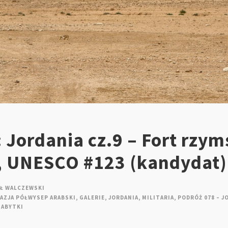
 Jordania cz.9 – Fort rzym
r, UNESCO #123 (kandydat)
Ł WALCZEWSKI
AZJA PÓŁWYSEP ARABSKI
,
GALERIE
,
JORDANIA
,
MILITARIA
,
PODRÓŻ 078 – J
ZABYTKI