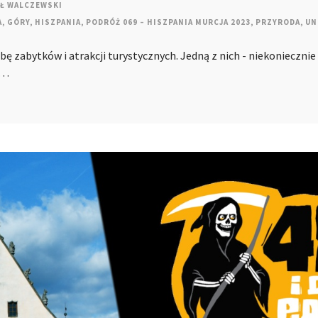
Ł WALCZEWSKI
A
,
GÓRY
,
HISZPANIA
,
PODRÓŻ 069 – HISZPANIA MURCJA 2023
,
PRZYRODA
,
UN
ę zabytków i atrakcji turystycznych. Jedną z nich - niekoniecznie
a…