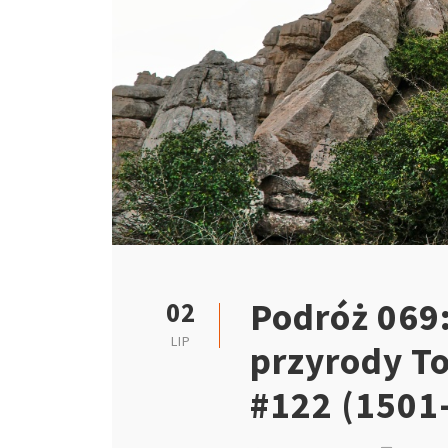
Podróż 069:
02
LIP
przyrody T
#122 (1501