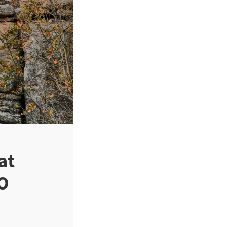
at
CO