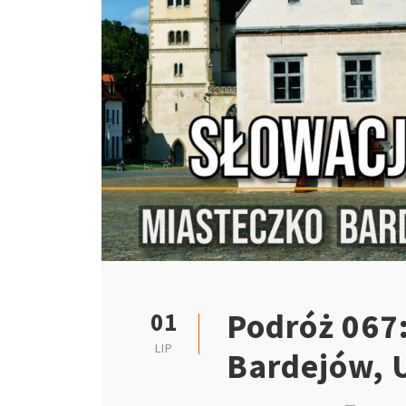
Podróż 067:
01
LIP
Bardejów, 