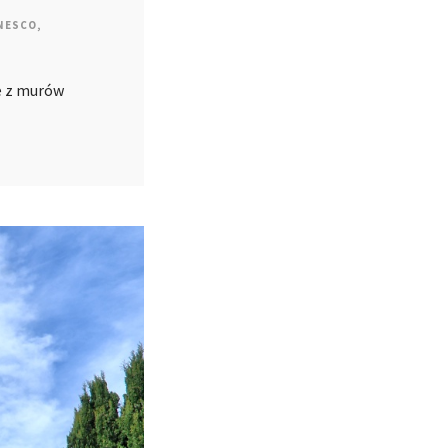
NESCO
,
ie z murów