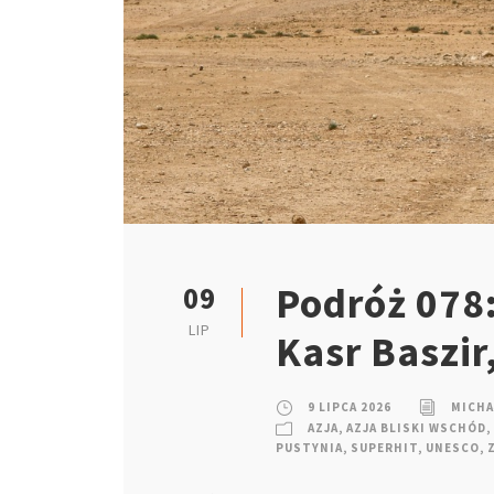
Podróż 078:
09
LIP
Kasr Baszi
9 LIPCA 2026
MICHA
AZJA
,
AZJA BLISKI WSCHÓD
,
PUSTYNIA
,
SUPERHIT
,
UNESCO
,