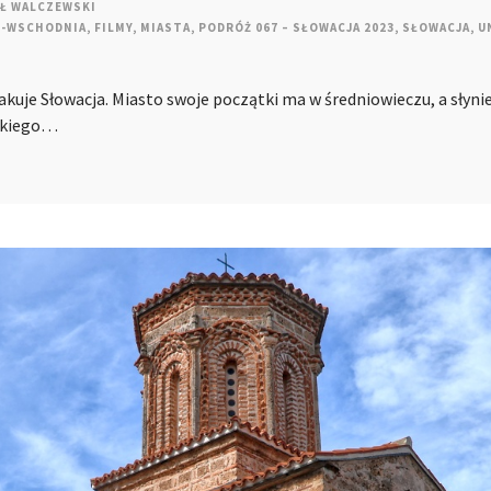
Ł WALCZEWSKI
O-WSCHODNIA
,
FILMY
,
MIASTA
,
PODRÓŻ 067 – SŁOWACJA 2023
,
SŁOWACJA
,
U
akuje Słowacja. Miasto swoje początki ma w średniowieczu, a słyn
skiego…