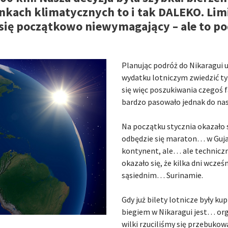
kach klimatycznych to i tak DALEKO. Limi
ię początkowo niewymagający – ale to po
Planując podróż do Nikaragui 
wydatku lotniczym zwiedzić tylk
się więc poszukiwania czegoś f
bardzo pasowało jednak do n
Na początku stycznia okazało s
odbędzie się maraton… w Gujani
kontynent, ale… ale techniczn
okazało się, że kilka dni wcześ
sąsiednim… Surinamie.
Gdy już bilety lotnicze były k
biegiem w Nikaragui jest… or
wilki rzuciliśmy się przebukow