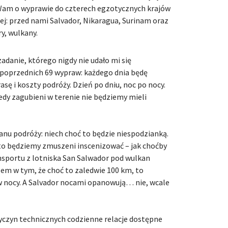
am o wyprawie do czterech egzotycznych krajów
ej: przed nami Salvador, Nikaragua, Surinam oraz
y, wulkany.
adanie, którego nigdy nie udało mi się
 poprzednich 69 wypraw: każdego dnia będę
sę i koszty podróży. Dzień po dniu, noc po nocy.
iedy zagubieni w terenie nie będziemy mieli
anu podróży: niech choć to będzie niespodzianką.
to będziemy zmuszeni inscenizować – jak choćby
ansportu z lotniska San Salwador pod wulkan
lem w tym, że choć to zaledwie 100 km, to
 nocy. A Salvador nocami opanowują… nie, wcale
yczyn technicznych codzienne relacje dostępne