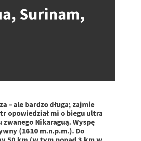
ua, Surinam,
a – ale bardzo długa; zajmie
r opowiedział mi o biegu ultra
ju zwanego Nikaraguą. Wyspę
tywny (1610 m.n.p.m.). Do
emy 50 km (w tym ponad 3 km w