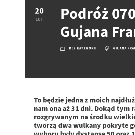
Podróż 070
20
LUT
Gujana Fr
BEZ KATEGORII
GUJANA FR
To będzie jedna z moich najdłu
nam ona aż 31 dni. Dokąd tym 
rozgrywanym na środku wielkie
tworzą dwa wulkany pokryte gęs
wyboru były dystanse 50 oraz 