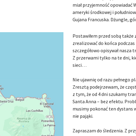
miał przyjemność opowiadać W
ameryki środkowej i południow
Gujana Francuska. Dżungle, gór
Postawiłem przed sobą także z
zrealizować do końca podczas
szczegółowo opisywał nasza tra
Z przerwami tylko na te dni, k
sieci…
Nie ujawnię od razu pełnego pl
Zresztą podejrzewam, że częs
z tym, że od 4 dni szukamy tr
Santa Anna – bez efektu. Prob
musimy pokonać ten dystans w
nie pająki.
Zapraszam do śledzenia. Z prz