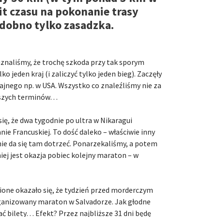
t czasu na pokonanie trasy
dobno tylko zasadzka.
uznaliśmy, że trochę szkoda przy tak sporym
o jeden kraj (i zaliczyć tylko jeden bieg). Zaczęły
ajnego np. w USA. Wszystko co znaleźliśmy nie za
aszych terminów…
ię, że dwa tygodnie po ultra w Nikaragui
e Francuskiej. To dość daleko – właściwie inny
ie da się tam dotrzeć. Ponarzekaliśmy, a potem
niej jest okazja pobiec kolejny maraton – w
upione okazało się, że tydzień przed morderczym
ganizowany maraton w Salvadorze. Jak głodne
ać bilety… Efekt? Przez najbliższe 31 dni będę