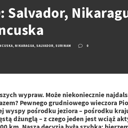
: Salvador, Nikarag
ancuska
ANCUSKA
,
NIKARAGUA
,
SALVADOR
,
SURINAM
0
ższych wypraw. Może niekoniecznie najdalsz
razem? Pewnego grudniowego wieczora Piot
j wyspy pośrodku jeziora – pośrodku kra
tą dżunglą – z czego jeden jest wciąż ak
100 km. Nasza decyzja była szybka: bierz