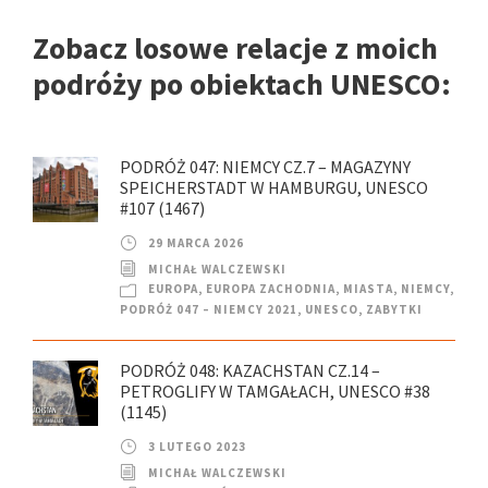
Zobacz losowe relacje z moich
podróży po obiektach UNESCO:
PODRÓŻ 047: NIEMCY CZ.7 – MAGAZYNY
SPEICHERSTADT W HAMBURGU, UNESCO
#107 (1467)
29 MARCA 2026
MICHAŁ WALCZEWSKI
EUROPA
,
EUROPA ZACHODNIA
,
MIASTA
,
NIEMCY
,
PODRÓŻ 047 – NIEMCY 2021
,
UNESCO
,
ZABYTKI
PODRÓŻ 048: KAZACHSTAN CZ.14 –
PETROGLIFY W TAMGAŁACH, UNESCO #38
(1145)
3 LUTEGO 2023
MICHAŁ WALCZEWSKI