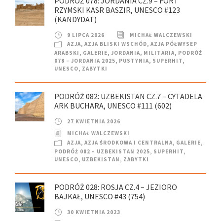
PODRÓŻ 078: JORDANIA CZ.9 – FORT
RZYMSKI KASR BASZIR, UNESCO #123
(KANDYDAT)
9 LIPCA 2026
MICHAŁ WALCZEWSKI
AZJA
,
AZJA BLISKI WSCHÓD
,
AZJA PÓŁWYSEP
ARABSKI
,
GALERIE
,
JORDANIA
,
MILITARIA
,
PODRÓŻ
078 – JORDANIA 2025
,
PUSTYNIA
,
SUPERHIT
,
UNESCO
,
ZABYTKI
PODRÓŻ 082: UZBEKISTAN CZ.7 – CYTADELA
ARK BUCHARA, UNESCO #111 (602)
27 KWIETNIA 2026
MICHAŁ WALCZEWSKI
AZJA
,
AZJA ŚRODKOWA I CENTRALNA
,
GALERIE
,
PODRÓŻ 082 – UZBEKISTAN 2025
,
SUPERHIT
,
UNESCO
,
UZBEKISTAN
,
ZABYTKI
PODRÓŻ 028: ROSJA CZ.4 – JEZIORO
BAJKAŁ, UNESCO #43 (754)
30 KWIETNIA 2023