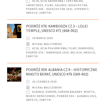
AZJA
,
AZJA ŚRODKOWA I CENTRALNA
,
CMENTARZE
,
FILMY
,
GALERIE
,
KAZACHSTAN
,
PODRÓŻ 048 – KAZACHSTAN 2021
,
SUPERHIT
,
UNESCO
,
ZABYTKI
PODRÓŻ 076: KAMBODŻA CZ.3 – LOLEI
TEMPLE, UNESCO #71 (668-002)
29 MARCA 2025
MICHAŁ WALCZEWSKI
AZJA
,
AZJA POŁUDNIOWA
,
FILMY
,
KAMBODŻA
,
PODRÓŻ 076 – KAMBODŻA 2025
,
RELIGIA
,
UNESCO
,
ZABYTKI
PODRÓŻ 059: ALBANIA CZ.9 – HISTORYCZNE
MIASTO BERAT, UNESCO #76 (569-002)
26 CZERWCA 2025
MICHAŁ WALCZEWSKI
ALBANIA
,
EUROPA
,
EUROPA BAŁKANY
,
MIASTA
,
MORZE ŚRÓDZIEMNE
,
PODRÓŻ 059 – ALBANIA 2022
,
UNESCO
,
ZABYTKI