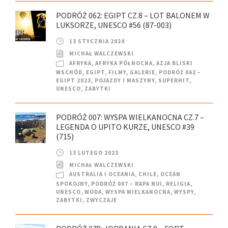
PODRÓŻ 062: EGIPT CZ.8 – LOT BALONEM W
LUKSORZE, UNESCO #56 (87-003)
13 STYCZNIA 2024
MICHAŁ WALCZEWSKI
AFRYKA
,
AFRYKA PÓŁNOCNA
,
AZJA BLISKI
WSCHÓD
,
EGIPT
,
FILMY
,
GALERIE
,
PODRÓŻ 062 –
EGIPT 2023
,
POJAZDY I MASZYNY
,
SUPERHIT
,
UNESCO
,
ZABYTKI
PODRÓŻ 007: WYSPA WIELKANOCNA CZ.7 –
LEGENDA O UPITO KURZE, UNESCO #39
(715)
13 LUTEGO 2023
MICHAŁ WALCZEWSKI
AUSTRALIA I OCEANIA
,
CHILE
,
OCEAN
SPOKOJNY
,
PODRÓŻ 007 – RAPA NUI
,
RELIGIA
,
UNESCO
,
WODA
,
WYSPA WIELKANOCNA
,
WYSPY
,
ZABYTKI
,
ZWYCZAJE