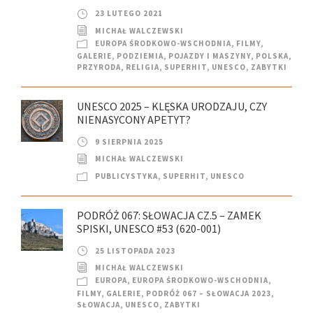
23 LUTEGO 2021
MICHAŁ WALCZEWSKI
EUROPA ŚRODKOWO-WSCHODNIA
,
FILMY
,
GALERIE
,
PODZIEMIA
,
POJAZDY I MASZYNY
,
POLSKA
,
PRZYRODA
,
RELIGIA
,
SUPERHIT
,
UNESCO
,
ZABYTKI
UNESCO 2025 – KLĘSKA URODZAJU, CZY
NIENASYCONY APETYT?
9 SIERPNIA 2025
MICHAŁ WALCZEWSKI
PUBLICYSTYKA
,
SUPERHIT
,
UNESCO
PODRÓŻ 067: SŁOWACJA CZ.5 – ZAMEK
SPISKI, UNESCO #53 (620-001)
25 LISTOPADA 2023
MICHAŁ WALCZEWSKI
EUROPA
,
EUROPA ŚRODKOWO-WSCHODNIA
,
FILMY
,
GALERIE
,
PODRÓŻ 067 – SŁOWACJA 2023
,
SŁOWACJA
,
UNESCO
,
ZABYTKI