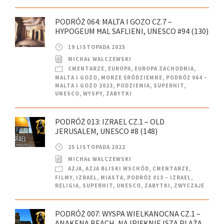
PODRÓŻ 064: MALTA I GOZO CZ.7 –
HYPOGEUM ĦAL SAFLIENI, UNESCO #94 (130)
19 LISTOPADA 2025
MICHAŁ WALCZEWSKI
CMENTARZE
,
EUROPA
,
EUROPA ZACHODNIA
,
MALTA I GOZO
,
MORZE ŚRÓDZIEMNE
,
PODRÓŻ 064 –
MALTA I GOZO 2023
,
PODZIEMIA
,
SUPERHIT
,
UNESCO
,
WYSPY
,
ZABYTKI
PODRÓŻ 013: IZRAEL CZ.1 – OLD
JERUSALEM, UNESCO #8 (148)
25 LISTOPADA 2022
MICHAŁ WALCZEWSKI
AZJA
,
AZJA BLISKI WSCHÓD
,
CMENTARZE
,
FILMY
,
IZRAEL
,
MIASTA
,
PODRÓŻ 013 – IZRAEL
,
RELIGIA
,
SUPERHIT
,
UNESCO
,
ZABYTKI
,
ZWYCZAJE
PODRÓŻ 007: WYSPA WIELKANOCNA CZ.1 –
ANAKENA BEACH, NAJPIĘKNIEJSZA PLAŻA