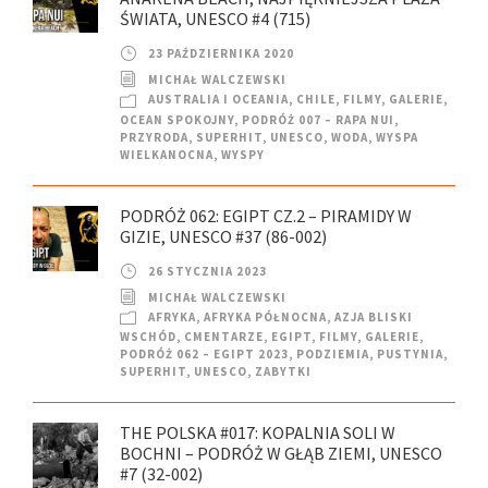
ŚWIATA, UNESCO #4 (715)
23 PAŹDZIERNIKA 2020
MICHAŁ WALCZEWSKI
AUSTRALIA I OCEANIA
,
CHILE
,
FILMY
,
GALERIE
,
OCEAN SPOKOJNY
,
PODRÓŻ 007 – RAPA NUI
,
PRZYRODA
,
SUPERHIT
,
UNESCO
,
WODA
,
WYSPA
WIELKANOCNA
,
WYSPY
PODRÓŻ 062: EGIPT CZ.2 – PIRAMIDY W
GIZIE, UNESCO #37 (86-002)
26 STYCZNIA 2023
MICHAŁ WALCZEWSKI
AFRYKA
,
AFRYKA PÓŁNOCNA
,
AZJA BLISKI
WSCHÓD
,
CMENTARZE
,
EGIPT
,
FILMY
,
GALERIE
,
PODRÓŻ 062 – EGIPT 2023
,
PODZIEMIA
,
PUSTYNIA
,
SUPERHIT
,
UNESCO
,
ZABYTKI
THE POLSKA #017: KOPALNIA SOLI W
BOCHNI – PODRÓŻ W GŁĄB ZIEMI, UNESCO
#7 (32-002)