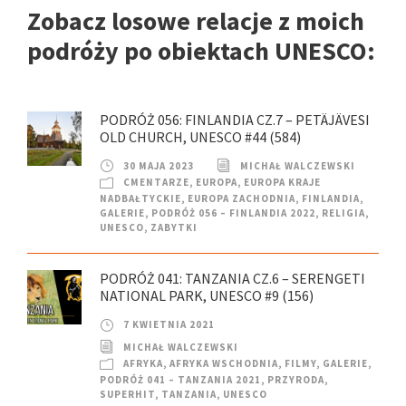
Zobacz losowe relacje z moich
podróży po obiektach UNESCO:
PODRÓŻ 056: FINLANDIA CZ.7 – PETÄJÄVESI
OLD CHURCH, UNESCO #44 (584)
30 MAJA 2023
MICHAŁ WALCZEWSKI
CMENTARZE
,
EUROPA
,
EUROPA KRAJE
NADBAŁTYCKIE
,
EUROPA ZACHODNIA
,
FINLANDIA
,
GALERIE
,
PODRÓŻ 056 – FINLANDIA 2022
,
RELIGIA
,
UNESCO
,
ZABYTKI
PODRÓŻ 041: TANZANIA CZ.6 – SERENGETI
NATIONAL PARK, UNESCO #9 (156)
7 KWIETNIA 2021
MICHAŁ WALCZEWSKI
AFRYKA
,
AFRYKA WSCHODNIA
,
FILMY
,
GALERIE
,
PODRÓŻ 041 – TANZANIA 2021
,
PRZYRODA
,
SUPERHIT
,
TANZANIA
,
UNESCO