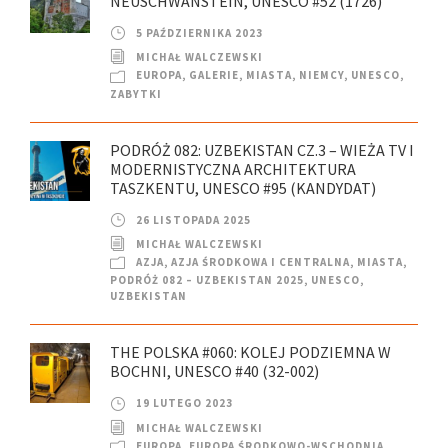
NEUSCHWANSTEIN, UNESCO #52 (1726)
5 PAŹDZIERNIKA 2023
MICHAŁ WALCZEWSKI
EUROPA
,
GALERIE
,
MIASTA
,
NIEMCY
,
UNESCO
,
ZABYTKI
PODRÓŻ 082: UZBEKISTAN CZ.3 – WIEŻA TV I
MODERNISTYCZNA ARCHITEKTURA
TASZKENTU, UNESCO #95 (KANDYDAT)
26 LISTOPADA 2025
MICHAŁ WALCZEWSKI
AZJA
,
AZJA ŚRODKOWA I CENTRALNA
,
MIASTA
,
PODRÓŻ 082 – UZBEKISTAN 2025
,
UNESCO
,
UZBEKISTAN
THE POLSKA #060: KOLEJ PODZIEMNA W
BOCHNI, UNESCO #40 (32-002)
19 LUTEGO 2023
MICHAŁ WALCZEWSKI
EUROPA
,
EUROPA ŚRODKOWO-WSCHODNIA
,