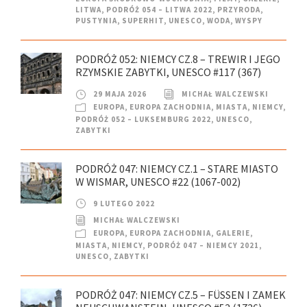
LITWA
,
PODRÓŻ 054 – LITWA 2022
,
PRZYRODA
,
PUSTYNIA
,
SUPERHIT
,
UNESCO
,
WODA
,
WYSPY
PODRÓŻ 052: NIEMCY CZ.8 – TREWIR I JEGO
RZYMSKIE ZABYTKI, UNESCO #117 (367)
29 MAJA 2026
MICHAŁ WALCZEWSKI
EUROPA
,
EUROPA ZACHODNIA
,
MIASTA
,
NIEMCY
,
PODRÓŻ 052 – LUKSEMBURG 2022
,
UNESCO
,
ZABYTKI
PODRÓŻ 047: NIEMCY CZ.1 – STARE MIASTO
W WISMAR, UNESCO #22 (1067-002)
9 LUTEGO 2022
MICHAŁ WALCZEWSKI
EUROPA
,
EUROPA ZACHODNIA
,
GALERIE
,
MIASTA
,
NIEMCY
,
PODRÓŻ 047 – NIEMCY 2021
,
UNESCO
,
ZABYTKI
PODRÓŻ 047: NIEMCY CZ.5 – FÜSSEN I ZAMEK