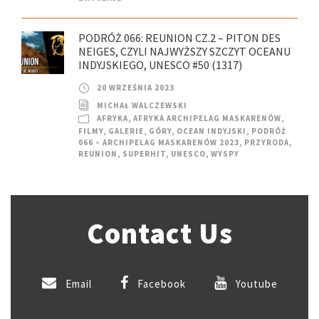
PODRÓŻ 066: REUNION CZ.2 – PITON DES
NEIGES, CZYLI NAJWYŻSZY SZCZYT OCEANU
INDYJSKIEGO, UNESCO #50 (1317)
20 WRZEŚNIA 2023
MICHAŁ WALCZEWSKI
AFRYKA
,
AFRYKA ARCHIPELAG MASKARENÓW
,
FILMY
,
GALERIE
,
GÓRY
,
OCEAN INDYJSKI
,
PODRÓŻ
066 – ARCHIPELAG MASKARENÓW 2023
,
PRZYRODA
,
REUNION
,
SUPERHIT
,
UNESCO
,
WYSPY
Contact Us
Email
Facebook
Youtube