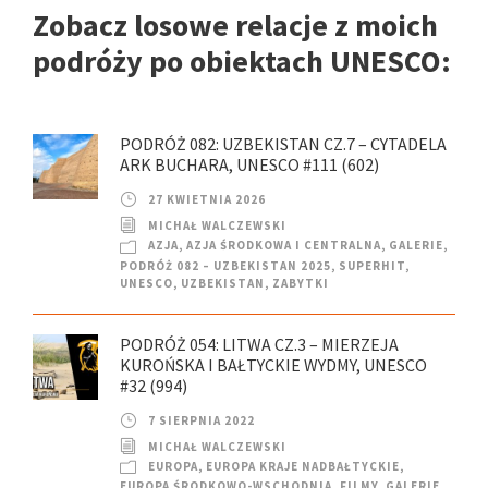
Zobacz losowe relacje z moich
podróży po obiektach UNESCO:
PODRÓŻ 082: UZBEKISTAN CZ.7 – CYTADELA
ARK BUCHARA, UNESCO #111 (602)
27 KWIETNIA 2026
MICHAŁ WALCZEWSKI
AZJA
,
AZJA ŚRODKOWA I CENTRALNA
,
GALERIE
,
PODRÓŻ 082 – UZBEKISTAN 2025
,
SUPERHIT
,
UNESCO
,
UZBEKISTAN
,
ZABYTKI
PODRÓŻ 054: LITWA CZ.3 – MIERZEJA
KUROŃSKA I BAŁTYCKIE WYDMY, UNESCO
#32 (994)
7 SIERPNIA 2022
MICHAŁ WALCZEWSKI
EUROPA
,
EUROPA KRAJE NADBAŁTYCKIE
,
EUROPA ŚRODKOWO-WSCHODNIA
,
FILMY
,
GALERIE
,