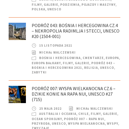
FILMY
,
GALERIE
,
PODZIEMIA
,
POJAZDY I MASZYNY
,
POLSKA
,
UNESCO
PODRÓŻ 043: BOŚNIA I HERCEGOWINA CZ.4
– NEKROPOLIA RADIMLJA I STECCI, UNESCO
#20 (1504-001)
15 LISTOPADA 2021
MICHAŁ WALCZEWSKI
BOŚNIA I HERCEGOWINA
,
CMENTARZE
,
EUROPA
,
EUROPA BAŁKANY
,
FILMY
,
GALERIE
,
PODRÓŻ 043 –
BOŚNIA I HERCEGOWINA 2021
,
RELIGIA
,
UNESCO
,
ZABYTKI
PODRÓŻ 007: WYSPA WIELKANOCNA CZ.6 –
DZIKIE KONIE NA RAPA NUI, UNESCO #27
(715)
25 MAJA 2022
MICHAŁ WALCZEWSKI
AUSTRALIA I OCEANIA
,
CHILE
,
FILMY
,
GALERIE
,
OCEAN SPOKOJNY
,
PODRÓŻ 007 – RAPA NUI
,
PRZYRODA
,
UNESCO
,
WYSPA WIELKANOCNA
,
WYSPY
,
ZWYCZAJE