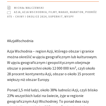
MICHAŁ WALCZEWSKI
AZJA
,
AZJA WSCHODNIA
,
FILMY
,
MAKAO
,
MARATON
,
PODRÓŻ
075 – CHINY I OKOLICE 2024
,
SUPERHIT
,
WYSPY
#AzjaWschodnia
Azja Wschodnia – region Azji, którego obszar i granice
można określić w ujęciu geograficznym lub kulturowym.
W ujęciu geograficznym i geopolitycznym obejmuje
obszar o powierzchni około 12 000 000 km², czyli około
28 procent kontynentu Azji, obszar o około 15 procent
większy niż obszar Europy.
Ponad 1,5 mld ludzi, około 38% ludności Azji, czyli blisko
23% wszystkich ludzi na świecie, żyje w regionie
geograficznym Azji Wschodniej. To ponad dwa razy