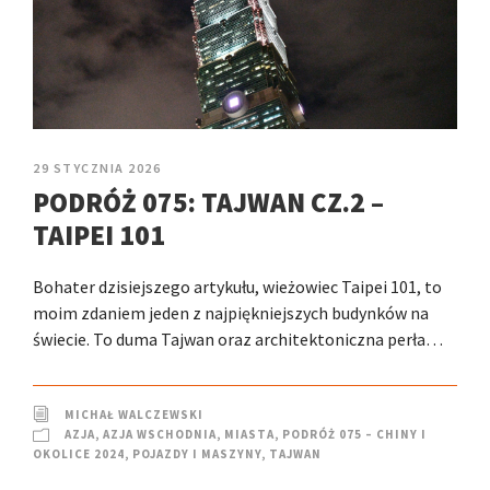
29 STYCZNIA 2026
PODRÓŻ 075: TAJWAN CZ.2 –
TAIPEI 101
Bohater dzisiejszego artykułu, wieżowiec Taipei 101, to
moim zdaniem jeden z najpiękniejszych budynków na
świecie. To duma Tajwan oraz architektoniczna perła…
MICHAŁ WALCZEWSKI
AZJA
,
AZJA WSCHODNIA
,
MIASTA
,
PODRÓŻ 075 – CHINY I
OKOLICE 2024
,
POJAZDY I MASZYNY
,
TAJWAN