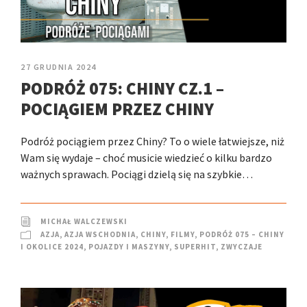
27 GRUDNIA 2024
PODRÓŻ 075: CHINY CZ.1 –
POCIĄGIEM PRZEZ CHINY
Podróż pociągiem przez Chiny? To o wiele łatwiejsze, niż
Wam się wydaje – choć musicie wiedzieć o kilku bardzo
ważnych sprawach. Pociągi dzielą się na szybkie…
MICHAŁ WALCZEWSKI
AZJA
,
AZJA WSCHODNIA
,
CHINY
,
FILMY
,
PODRÓŻ 075 – CHINY
I OKOLICE 2024
,
POJAZDY I MASZYNY
,
SUPERHIT
,
ZWYCZAJE