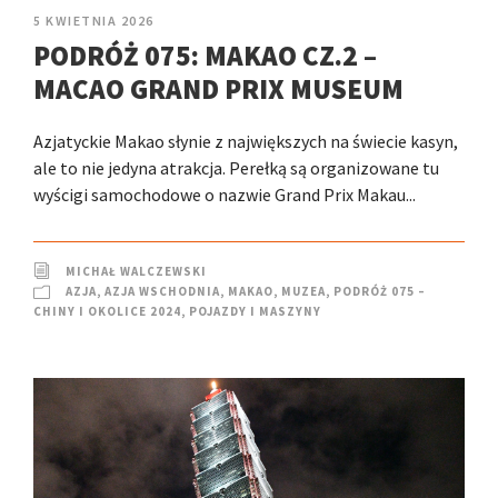
5 KWIETNIA 2026
PODRÓŻ 075: MAKAO CZ.2 –
MACAO GRAND PRIX MUSEUM
Azjatyckie Makao słynie z największych na świecie kasyn,
ale to nie jedyna atrakcja. Perełką są organizowane tu
wyścigi samochodowe o nazwie Grand Prix Makau...
MICHAŁ WALCZEWSKI
AZJA
,
AZJA WSCHODNIA
,
MAKAO
,
MUZEA
,
PODRÓŻ 075 –
CHINY I OKOLICE 2024
,
POJAZDY I MASZYNY