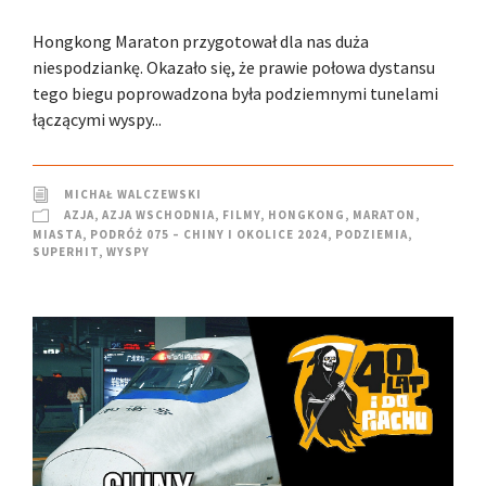
Hongkong Maraton przygotował dla nas duża
niespodziankę. Okazało się, że prawie połowa dystansu
tego biegu poprowadzona była podziemnymi tunelami
łączącymi wyspy...
MICHAŁ WALCZEWSKI
AZJA
,
AZJA WSCHODNIA
,
FILMY
,
HONGKONG
,
MARATON
,
MIASTA
,
PODRÓŻ 075 – CHINY I OKOLICE 2024
,
PODZIEMIA
,
SUPERHIT
,
WYSPY