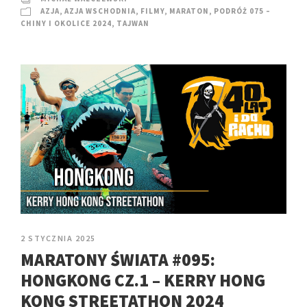
AZJA
,
AZJA WSCHODNIA
,
FILMY
,
MARATON
,
PODRÓŻ 075 –
CHINY I OKOLICE 2024
,
TAJWAN
2 STYCZNIA 2025
MARATONY ŚWIATA #095:
HONGKONG CZ.1 – KERRY HONG
KONG STREETATHON 2024