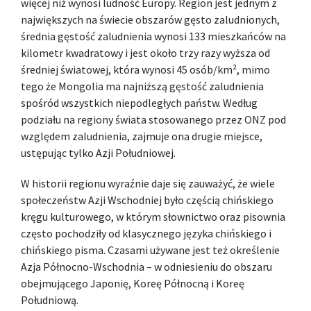
więcej niż wynosi ludność Europy. Region jest jednym z
największych na świecie obszarów gęsto zaludnionych,
średnia gęstość zaludnienia wynosi 133 mieszkańców na
kilometr kwadratowy i jest około trzy razy wyższa od
średniej światowej, która wynosi 45 osób/km², mimo
tego że Mongolia ma najniższą gęstość zaludnienia
spośród wszystkich niepodległych państw. Według
podziału na regiony świata stosowanego przez ONZ pod
względem zaludnienia, zajmuje ona drugie miejsce,
ustępując tylko Azji Południowej.
W historii regionu wyraźnie daje się zauważyć, że wiele
społeczeństw Azji Wschodniej było częścią chińskiego
kręgu kulturowego, w którym słownictwo oraz pisownia
często pochodziły od klasycznego języka chińskiego i
chińskiego pisma. Czasami używane jest też określenie
Azja Północno-Wschodnia – w odniesieniu do obszaru
obejmującego Japonię, Koreę Północną i Koreę
Południową.