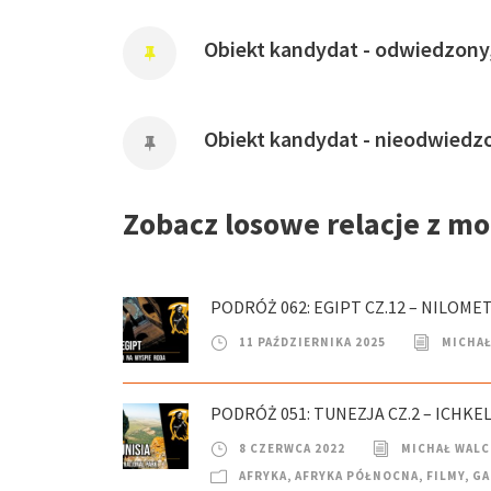
Obiekt kandydat - odwiedzony
Obiekt kandydat - nieodwiedz
Zobacz losowe relacje z m
PODRÓŻ 062: EGIPT CZ.12 – NILOME
11 PAŹDZIERNIKA 2025
MICHAŁ
PODRÓŻ 051: TUNEZJA CZ.2 – ICHKEL
8 CZERWCA 2022
MICHAŁ WAL
AFRYKA
,
AFRYKA PÓŁNOCNA
,
FILMY
,
GA