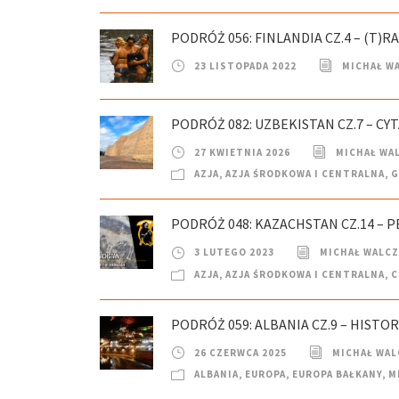
PODRÓŻ 056: FINLANDIA CZ.4 – (T)R
23 LISTOPADA 2022
MICHAŁ W
PODRÓŻ 082: UZBEKISTAN CZ.7 – CY
27 KWIETNIA 2026
MICHAŁ WA
AZJA
,
AZJA ŚRODKOWA I CENTRALNA
,
G
PODRÓŻ 048: KAZACHSTAN CZ.14 – P
3 LUTEGO 2023
MICHAŁ WALC
AZJA
,
AZJA ŚRODKOWA I CENTRALNA
,
C
PODRÓŻ 059: ALBANIA CZ.9 – HISTO
26 CZERWCA 2025
MICHAŁ WAL
ALBANIA
,
EUROPA
,
EUROPA BAŁKANY
,
M