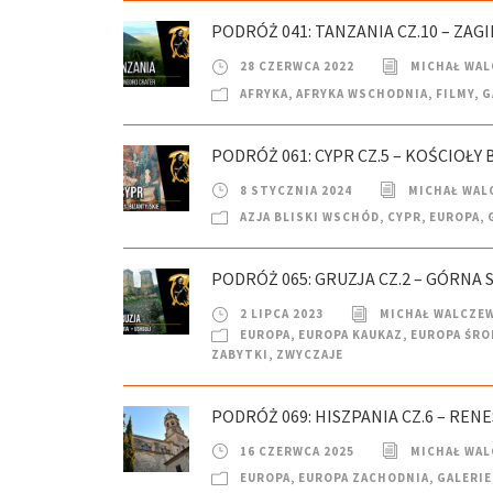
PODRÓŻ 041: TANZANIA CZ.10 – ZA
28 CZERWCA 2022
MICHAŁ WAL
AFRYKA
,
AFRYKA WSCHODNIA
,
FILMY
,
G
PODRÓŻ 061: CYPR CZ.5 – KOŚCIOŁY
8 STYCZNIA 2024
MICHAŁ WAL
AZJA BLISKI WSCHÓD
,
CYPR
,
EUROPA
,
PODRÓŻ 065: GRUZJA CZ.2 – GÓRNA 
2 LIPCA 2023
MICHAŁ WALCZE
EUROPA
,
EUROPA KAUKAZ
,
EUROPA ŚR
ZABYTKI
,
ZWYCZAJE
PODRÓŻ 069: HISZPANIA CZ.6 – REN
16 CZERWCA 2025
MICHAŁ WAL
EUROPA
,
EUROPA ZACHODNIA
,
GALERIE