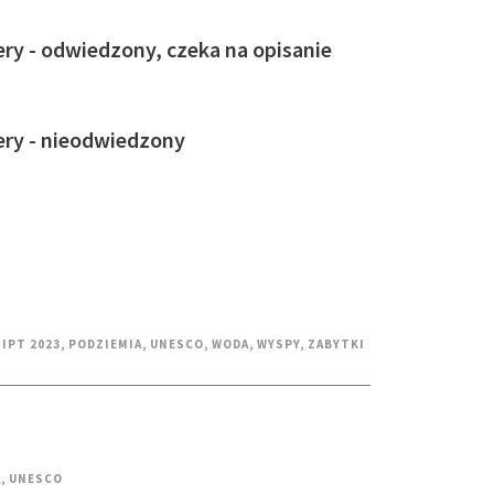
ry - odwiedzony, czeka na opisanie
ery - nieodwiedzony
GIPT 2023
,
PODZIEMIA
,
UNESCO
,
WODA
,
WYSPY
,
ZABYTKI
A
,
UNESCO