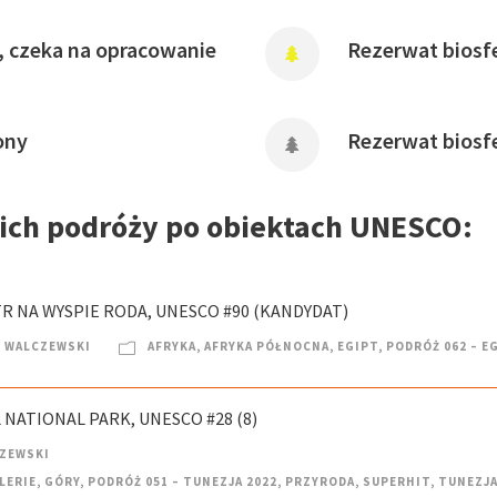
, czeka na opracowanie
Rezerwat biosfe
ony
Rezerwat biosf
oich podróży po obiektach UNESCO:
TR NA WYSPIE RODA, UNESCO #90 (KANDYDAT)
 WALCZEWSKI
AFRYKA
,
AFRYKA PÓŁNOCNA
,
EGIPT
,
PODRÓŻ 062 – E
 NATIONAL PARK, UNESCO #28 (8)
CZEWSKI
LERIE
,
GÓRY
,
PODRÓŻ 051 – TUNEZJA 2022
,
PRZYRODA
,
SUPERHIT
,
TUNEZJ