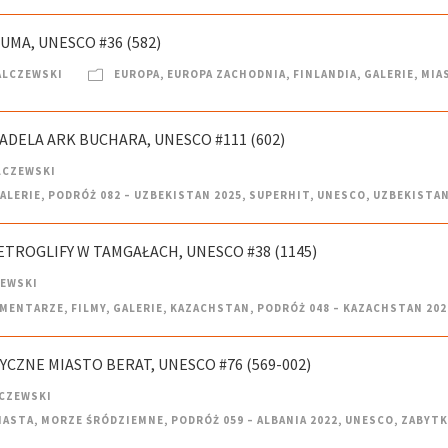
AUMA, UNESCO #36 (582)
ALCZEWSKI
EUROPA
,
EUROPA ZACHODNIA
,
FINLANDIA
,
GALERIE
,
MIA
TADELA ARK BUCHARA, UNESCO #111 (602)
LCZEWSKI
ALERIE
,
PODRÓŻ 082 – UZBEKISTAN 2025
,
SUPERHIT
,
UNESCO
,
UZBEKISTA
ETROGLIFY W TAMGAŁACH, UNESCO #38 (1145)
ZEWSKI
MENTARZE
,
FILMY
,
GALERIE
,
KAZACHSTAN
,
PODRÓŻ 048 – KAZACHSTAN 202
RYCZNE MIASTO BERAT, UNESCO #76 (569-002)
CZEWSKI
IASTA
,
MORZE ŚRÓDZIEMNE
,
PODRÓŻ 059 – ALBANIA 2022
,
UNESCO
,
ZABYTK