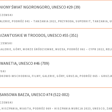
GINIONY ŚWIAT NGORONGORO, UNESCO #29 (39)
CZEWSKI
ALERIE
,
PODRÓŻ 041 – TANZANIA 2021
,
PRZYRODA
,
SUPERHIT
,
TANZANIA
,
U
 BIZANTYJSKIE W TROODOS, UNESCO #55 (351)
CZEWSKI
GALERIE
,
GÓRY
,
MORZE ŚRÓDZIEMNE
,
MUZEA
,
PODRÓŻ 061 – CYPR 2022
,
REL
SWANETIA, UNESCO #46 (709)
WSKI
ODKOWO-WSCHODNIA
,
FILMY
,
GALERIE
,
GÓRY
,
GRUZJA
,
PODRÓŻ 065 – GRUZJA
ESANSOWA BAEZA, UNESCO #74 (522-002)
CZEWSKI
,
HISZPANIA
,
MIASTA
,
PODRÓŻ 069 – HISZPANIA MURCJA 2023
,
UNESCO
,
ZA