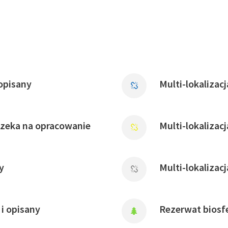
opisany
Multi-lokalizac
czeka na opracowanie
Multi-lokalizac
y
Multi-lokalizac
i opisany
Rezerwat biosfe