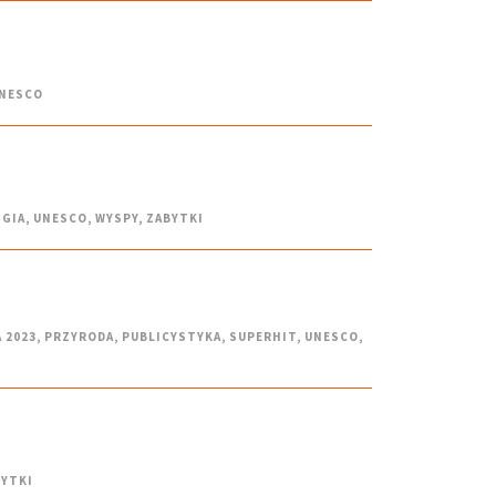
NESCO
IGIA
,
UNESCO
,
WYSPY
,
ZABYTKI
 2023
,
PRZYRODA
,
PUBLICYSTYKA
,
SUPERHIT
,
UNESCO
,
BYTKI