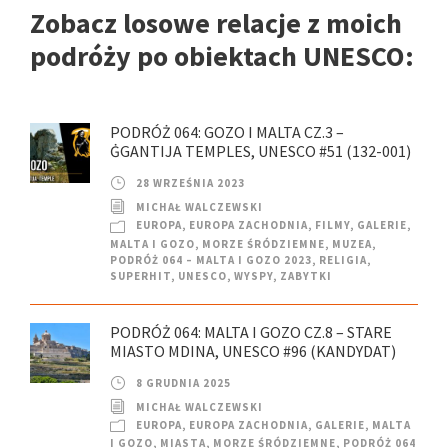
Zobacz losowe relacje z moich
podróży po obiektach UNESCO:
PODRÓŻ 064: GOZO I MALTA CZ.3 –
ĠGANTIJA TEMPLES, UNESCO #51 (132-001)
28 WRZEŚNIA 2023
MICHAŁ WALCZEWSKI
EUROPA
,
EUROPA ZACHODNIA
,
FILMY
,
GALERIE
,
MALTA I GOZO
,
MORZE ŚRÓDZIEMNE
,
MUZEA
,
PODRÓŻ 064 – MALTA I GOZO 2023
,
RELIGIA
,
SUPERHIT
,
UNESCO
,
WYSPY
,
ZABYTKI
PODRÓŻ 064: MALTA I GOZO CZ.8 – STARE
MIASTO MDINA, UNESCO #96 (KANDYDAT)
8 GRUDNIA 2025
MICHAŁ WALCZEWSKI
EUROPA
,
EUROPA ZACHODNIA
,
GALERIE
,
MALTA
I GOZO
,
MIASTA
,
MORZE ŚRÓDZIEMNE
,
PODRÓŻ 064