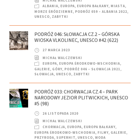
MICHAŁ WALCZEWSKI
ALBANIA
,
EUROPA
,
EUROPA BAŁKANY
,
MIASTA
,
MORZE ŚRÓDZIEMNE
,
PODRÓŻ 059 – ALBANIA 2022
,
UNESCO
,
ZABYTKI
PODRÓŻ 046: SŁOWACJA CZ.2 – GÓRSKA
WIOSKA VLKOLINEC, UNESCO #42 (622)
27 MARCA 2023
MICHAŁ WALCZEWSKI
EUROPA
,
EUROPA ŚRODKOWO-WSCHODNIA
,
GALERIE
,
GÓRY
,
PODRÓŻ 046 – SŁOWACJA 2021
,
SŁOWACJA
,
UNESCO
,
ZABYTKI
PODRÓŻ 033: CHORWACJA CZ.4 – PARK
NARODOWY JEZIOR PLITWICKICH, UNESCO
#5 (98)
26 LISTOPADA 2020
MICHAŁ WALCZEWSKI
CHORWACJA
,
EUROPA
,
EUROPA BAŁKANY
,
EUROPA ŚRODKOWO-WSCHODNIA
,
FILMY
,
GALERIE
,
PRZYRODA
,
SUPERHIT
,
UNESCO
,
WODA