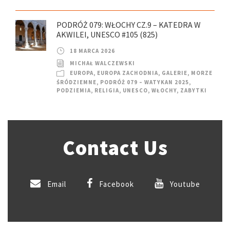
PODRÓŻ 079: WŁOCHY CZ.9 – KATEDRA W
AKWILEI, UNESCO #105 (825)
18 MARCA 2026
MICHAŁ WALCZEWSKI
EUROPA
,
EUROPA ZACHODNIA
,
GALERIE
,
MORZE
ŚRÓDZIEMNE
,
PODRÓŻ 079 – WATYKAN 2025
,
PODZIEMIA
,
RELIGIA
,
UNESCO
,
WŁOCHY
,
ZABYTKI
Contact Us
Email
Facebook
Youtube