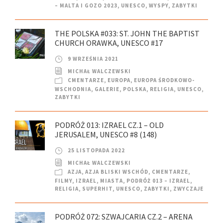
– MALTA I GOZO 2023
,
UNESCO
,
WYSPY
,
ZABYTKI
THE POLSKA #033: ST. JOHN THE BAPTIST
CHURCH ORAWKA, UNESCO #17
9 WRZEŚNIA 2021
MICHAŁ WALCZEWSKI
CMENTARZE
,
EUROPA
,
EUROPA ŚRODKOWO-
WSCHODNIA
,
GALERIE
,
POLSKA
,
RELIGIA
,
UNESCO
,
ZABYTKI
PODRÓŻ 013: IZRAEL CZ.1 – OLD
JERUSALEM, UNESCO #8 (148)
25 LISTOPADA 2022
MICHAŁ WALCZEWSKI
AZJA
,
AZJA BLISKI WSCHÓD
,
CMENTARZE
,
FILMY
,
IZRAEL
,
MIASTA
,
PODRÓŻ 013 – IZRAEL
,
RELIGIA
,
SUPERHIT
,
UNESCO
,
ZABYTKI
,
ZWYCZAJE
PODRÓŻ 072: SZWAJCARIA CZ.2 – ARENA