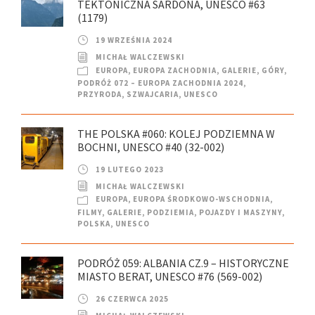
TEKTONICZNA SARDONA, UNESCO #63
(1179)
19 WRZEŚNIA 2024
MICHAŁ WALCZEWSKI
EUROPA
,
EUROPA ZACHODNIA
,
GALERIE
,
GÓRY
,
PODRÓŻ 072 – EUROPA ZACHODNIA 2024
,
PRZYRODA
,
SZWAJCARIA
,
UNESCO
THE POLSKA #060: KOLEJ PODZIEMNA W
BOCHNI, UNESCO #40 (32-002)
19 LUTEGO 2023
MICHAŁ WALCZEWSKI
EUROPA
,
EUROPA ŚRODKOWO-WSCHODNIA
,
FILMY
,
GALERIE
,
PODZIEMIA
,
POJAZDY I MASZYNY
,
POLSKA
,
UNESCO
PODRÓŻ 059: ALBANIA CZ.9 – HISTORYCZNE
MIASTO BERAT, UNESCO #76 (569-002)
26 CZERWCA 2025