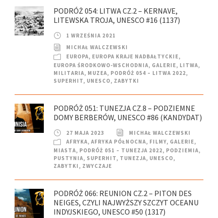
PODRÓŻ 054: LITWA CZ.2 – KERNAVE,
LITEWSKA TROJA, UNESCO #16 (1137)
1 WRZEŚNIA 2021
MICHAŁ WALCZEWSKI
EUROPA
,
EUROPA KRAJE NADBAŁTYCKIE
,
EUROPA ŚRODKOWO-WSCHODNIA
,
GALERIE
,
LITWA
,
MILITARIA
,
MUZEA
,
PODRÓŻ 054 – LITWA 2022
,
SUPERHIT
,
UNESCO
,
ZABYTKI
PODRÓŻ 051: TUNEZJA CZ.8 – PODZIEMNE
DOMY BERBERÓW, UNESCO #86 (KANDYDAT)
27 MAJA 2023
MICHAŁ WALCZEWSKI
AFRYKA
,
AFRYKA PÓŁNOCNA
,
FILMY
,
GALERIE
,
MIASTA
,
PODRÓŻ 051 – TUNEZJA 2022
,
PODZIEMIA
,
PUSTYNIA
,
SUPERHIT
,
TUNEZJA
,
UNESCO
,
ZABYTKI
,
ZWYCZAJE
PODRÓŻ 066: REUNION CZ.2 – PITON DES
NEIGES, CZYLI NAJWYŻSZY SZCZYT OCEANU
INDYJSKIEGO, UNESCO #50 (1317)