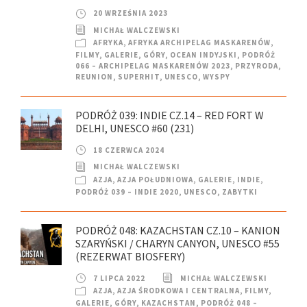
20 WRZEŚNIA 2023
MICHAŁ WALCZEWSKI
AFRYKA
,
AFRYKA ARCHIPELAG MASKARENÓW
,
FILMY
,
GALERIE
,
GÓRY
,
OCEAN INDYJSKI
,
PODRÓŻ
066 – ARCHIPELAG MASKARENÓW 2023
,
PRZYRODA
,
REUNION
,
SUPERHIT
,
UNESCO
,
WYSPY
PODRÓŻ 039: INDIE CZ.14 – RED FORT W
DELHI, UNESCO #60 (231)
18 CZERWCA 2024
MICHAŁ WALCZEWSKI
AZJA
,
AZJA POŁUDNIOWA
,
GALERIE
,
INDIE
,
PODRÓŻ 039 – INDIE 2020
,
UNESCO
,
ZABYTKI
PODRÓŻ 048: KAZACHSTAN CZ.10 – KANION
SZARYŃSKI / CHARYN CANYON, UNESCO #55
(REZERWAT BIOSFERY)
7 LIPCA 2022
MICHAŁ WALCZEWSKI
AZJA
,
AZJA ŚRODKOWA I CENTRALNA
,
FILMY
,
GALERIE
,
GÓRY
,
KAZACHSTAN
,
PODRÓŻ 048 –