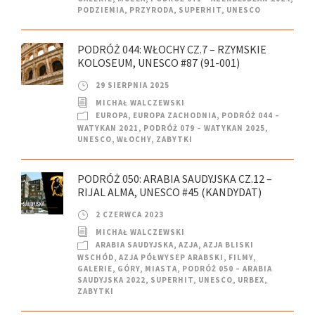
PODZIEMIA
,
PRZYRODA
,
SUPERHIT
,
UNESCO
PODRÓŻ 044: WŁOCHY CZ.7 – RZYMSKIE
KOLOSEUM, UNESCO #87 (91-001)
29 SIERPNIA 2025
MICHAŁ WALCZEWSKI
EUROPA
,
EUROPA ZACHODNIA
,
PODRÓŻ 044 –
WATYKAN 2021
,
PODRÓŻ 079 – WATYKAN 2025
,
UNESCO
,
WŁOCHY
,
ZABYTKI
PODRÓŻ 050: ARABIA SAUDYJSKA CZ.12 –
RIJAL ALMA, UNESCO #45 (KANDYDAT)
2 CZERWCA 2023
MICHAŁ WALCZEWSKI
ARABIA SAUDYJSKA
,
AZJA
,
AZJA BLISKI
WSCHÓD
,
AZJA PÓŁWYSEP ARABSKI
,
FILMY
,
GALERIE
,
GÓRY
,
MIASTA
,
PODRÓŻ 050 – ARABIA
SAUDYJSKA 2022
,
SUPERHIT
,
UNESCO
,
URBEX
,
ZABYTKI