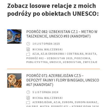
Zobacz losowe relacje z moich
podróży po obiektach UNESCO:
PODRÓŻ 082: UZBEKISTAN CZ.1 – METRO W
TASZKENCIE, UNESCO #93 (KANDYDAT)
14 LISTOPADA 2025
MICHAŁ WALCZEWSKI
AZJA
,
AZJA ŚRODKOWA I CENTRALNA
,
MIASTA
,
PODRÓŻ 082 – UZBEKISTAN 2025
,
PODZIEMIA
,
PUBLICYSTYKA
,
UNESCO
,
UZBEKISTAN
,
ZWYCZAJE
PODRÓŻ 071: AZERBEJDŻAN CZ.5 –
DEPOZYT FAUNY I FLORY BINEGADI, UNESCO
#67 (KANDYDAT)
5 LISTOPADA 2024
MICHAŁ WALCZEWSKI
AZERBEJDŻAN
,
AZJA
,
EUROPA
,
EUROPA KAUKAZ
,
GALERIE
,
MUZEA
,
PODRÓŻ 071 – AZERBEJDŻAN 2024
,