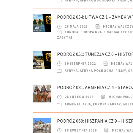
AFRYKA
,
AFRYKA WSCHODNIA
,
FILMY
,
G
PODRÓŻ 054: LITWA CZ.1 – ZAMEK W
28 MAJA 2021
MICHAŁ WALCZE
EUROPA
,
EUROPA KRAJE NADBAŁTYCKI
ZABYTKI
PODRÓŻ 051: TUNEZJA CZ.6 – HISTO
19 SIERPNIA 2022
MICHAŁ WA
AFRYKA
,
AFRYKA PÓŁNOCNA
,
FILMY
,
GA
PODRÓŻ 081: ARMENIA CZ.4 – STAR
28 LUTEGO 2026
MICHAŁ WAL
ARMENIA
,
AZJA
,
EUROPA KAUKAZ
,
MILI
PODRÓŻ 069: HISZPANIA CZ.9 – HIS
18 KWIETNIA 2026
MICHAŁ WA