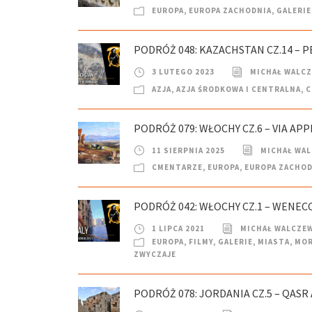
EUROPA
,
EUROPA ZACHODNIA
,
GALERIE
PODRÓŻ 048: KAZACHSTAN CZ.14 – P
3 LUTEGO 2023
MICHAŁ WALC
AZJA
,
AZJA ŚRODKOWA I CENTRALNA
,
C
PODRÓŻ 079: WŁOCHY CZ.6 – VIA APP
11 SIERPNIA 2025
MICHAŁ WA
CMENTARZE
,
EUROPA
,
EUROPA ZACHOD
PODRÓŻ 042: WŁOCHY CZ.1 – WENEC
1 LIPCA 2021
MICHAŁ WALCZE
EUROPA
,
FILMY
,
GALERIE
,
MIASTA
,
MOR
ZWYCZAJE
PODRÓŻ 078: JORDANIA CZ.5 – QASR