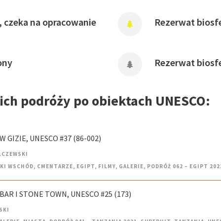
, czeka na opracowanie
Rezerwat biosfe
ony
Rezerwat biosf
oich podróży po obiektach UNESCO:
W GIZIE, UNESCO #37 (86-002)
LCZEWSKI
SKI WSCHÓD
,
CMENTARZE
,
EGIPT
,
FILMY
,
GALERIE
,
PODRÓŻ 062 – EGIPT 202
IBAR I STONE TOWN, UNESCO #25 (173)
SKI