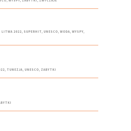
SCO
,
WYSPY
,
ZABYTKI
,
ZWYCZAJE
 LITWA 2022
,
SUPERHIT
,
UNESCO
,
WODA
,
WYSPY
,
022
,
TUNEZJA
,
UNESCO
,
ZABYTKI
ABYTKI