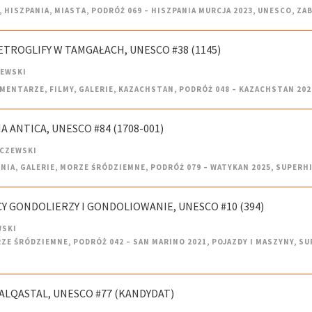
,
HISZPANIA
,
MIASTA
,
PODRÓŻ 069 – HISZPANIA MURCJA 2023
,
UNESCO
,
ZA
ETROGLIFY W TAMGAŁACH, UNESCO #38 (1145)
ZEWSKI
MENTARZE
,
FILMY
,
GALERIE
,
KAZACHSTAN
,
PODRÓŻ 048 – KAZACHSTAN 202
IA ANTICA, UNESCO #84 (1708-001)
LCZEWSKI
NIA
,
GALERIE
,
MORZE ŚRÓDZIEMNE
,
PODRÓŻ 079 – WATYKAN 2025
,
SUPERH
CY GONDOLIERZY I GONDOLIOWANIE, UNESCO #10 (394)
WSKI
ZE ŚRÓDZIEMNE
,
PODRÓŻ 042 – SAN MARINO 2021
,
POJAZDY I MASZYNY
,
SU
 ALQASTAL, UNESCO #77 (KANDYDAT)