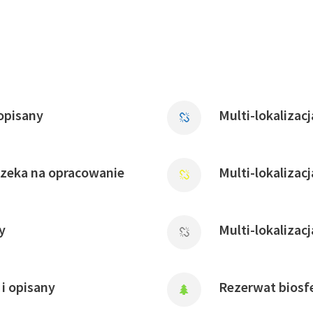
opisany
Multi-lokalizac
czeka na opracowanie
Multi-lokalizac
y
Multi-lokalizac
i opisany
Rezerwat biosfe