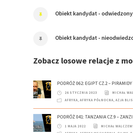
Obiekt kandydat - odwiedzony
Obiekt kandydat - nieodwiedz
Zobacz losowe relacje z m
PODRÓŻ 062: EGIPT CZ.2 – PIRAMIDY 
26 STYCZNIA 2023
MICHAŁ WA
AFRYKA
,
AFRYKA PÓŁNOCNA
,
AZJA BLI
PODRÓŻ 041: TANZANIA CZ.9 – ZANZ
1 MAJA 2022
MICHAŁ WALCZEW