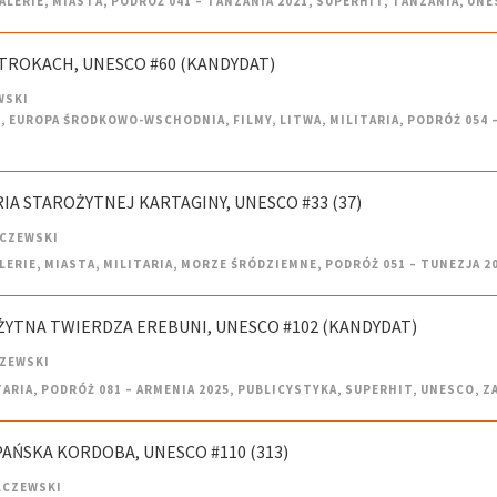
ALERIE
,
MIASTA
,
PODRÓŻ 041 – TANZANIA 2021
,
SUPERHIT
,
TANZANIA
,
UNE
 TROKACH, UNESCO #60 (KANDYDAT)
WSKI
E
,
EUROPA ŚRODKOWO-WSCHODNIA
,
FILMY
,
LITWA
,
MILITARIA
,
PODRÓŻ 054 –
RIA STAROŻYTNEJ KARTAGINY, UNESCO #33 (37)
LCZEWSKI
LERIE
,
MIASTA
,
MILITARIA
,
MORZE ŚRÓDZIEMNE
,
PODRÓŻ 051 – TUNEZJA 2
OŻYTNA TWIERDZA EREBUNI, UNESCO #102 (KANDYDAT)
CZEWSKI
TARIA
,
PODRÓŻ 081 – ARMENIA 2025
,
PUBLICYSTYKA
,
SUPERHIT
,
UNESCO
,
Z
ZPAŃSKA KORDOBA, UNESCO #110 (313)
LCZEWSKI