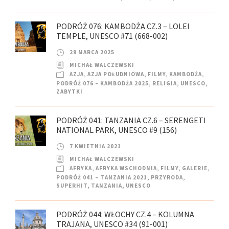
PODRÓŻ 076: KAMBODŻA CZ.3 – LOLEI
TEMPLE, UNESCO #71 (668-002)
29 MARCA 2025
MICHAŁ WALCZEWSKI
AZJA
,
AZJA POŁUDNIOWA
,
FILMY
,
KAMBODŻA
,
PODRÓŻ 076 – KAMBODŻA 2025
,
RELIGIA
,
UNESCO
,
ZABYTKI
PODRÓŻ 041: TANZANIA CZ.6 – SERENGETI
NATIONAL PARK, UNESCO #9 (156)
7 KWIETNIA 2021
MICHAŁ WALCZEWSKI
AFRYKA
,
AFRYKA WSCHODNIA
,
FILMY
,
GALERIE
,
PODRÓŻ 041 – TANZANIA 2021
,
PRZYRODA
,
SUPERHIT
,
TANZANIA
,
UNESCO
PODRÓŻ 044: WŁOCHY CZ.4 – KOLUMNA
TRAJANA, UNESCO #34 (91-001)