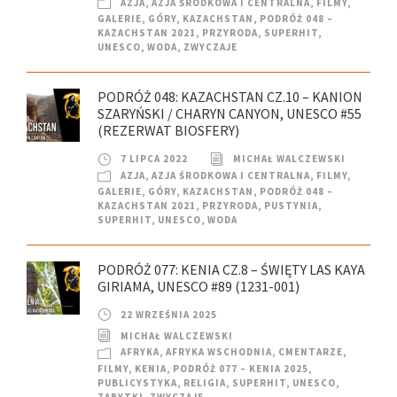
AZJA
,
AZJA ŚRODKOWA I CENTRALNA
,
FILMY
,
GALERIE
,
GÓRY
,
KAZACHSTAN
,
PODRÓŻ 048 –
KAZACHSTAN 2021
,
PRZYRODA
,
SUPERHIT
,
UNESCO
,
WODA
,
ZWYCZAJE
PODRÓŻ 048: KAZACHSTAN CZ.10 – KANION
SZARYŃSKI / CHARYN CANYON, UNESCO #55
(REZERWAT BIOSFERY)
7 LIPCA 2022
MICHAŁ WALCZEWSKI
AZJA
,
AZJA ŚRODKOWA I CENTRALNA
,
FILMY
,
GALERIE
,
GÓRY
,
KAZACHSTAN
,
PODRÓŻ 048 –
KAZACHSTAN 2021
,
PRZYRODA
,
PUSTYNIA
,
SUPERHIT
,
UNESCO
,
WODA
PODRÓŻ 077: KENIA CZ.8 – ŚWIĘTY LAS KAYA
GIRIAMA, UNESCO #89 (1231-001)
22 WRZEŚNIA 2025
MICHAŁ WALCZEWSKI
AFRYKA
,
AFRYKA WSCHODNIA
,
CMENTARZE
,
FILMY
,
KENIA
,
PODRÓŻ 077 – KENIA 2025
,
PUBLICYSTYKA
,
RELIGIA
,
SUPERHIT
,
UNESCO
,
ZABYTKI
,
ZWYCZAJE