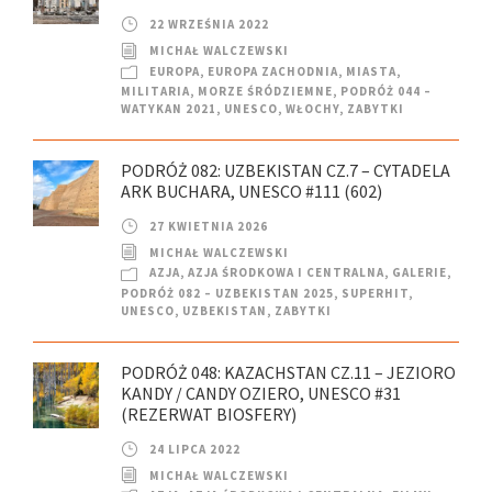
22 WRZEŚNIA 2022
MICHAŁ WALCZEWSKI
EUROPA
,
EUROPA ZACHODNIA
,
MIASTA
,
MILITARIA
,
MORZE ŚRÓDZIEMNE
,
PODRÓŻ 044 –
WATYKAN 2021
,
UNESCO
,
WŁOCHY
,
ZABYTKI
PODRÓŻ 082: UZBEKISTAN CZ.7 – CYTADELA
ARK BUCHARA, UNESCO #111 (602)
27 KWIETNIA 2026
MICHAŁ WALCZEWSKI
AZJA
,
AZJA ŚRODKOWA I CENTRALNA
,
GALERIE
,
PODRÓŻ 082 – UZBEKISTAN 2025
,
SUPERHIT
,
UNESCO
,
UZBEKISTAN
,
ZABYTKI
PODRÓŻ 048: KAZACHSTAN CZ.11 – JEZIORO
KANDY / CANDY OZIERO, UNESCO #31
(REZERWAT BIOSFERY)
24 LIPCA 2022
MICHAŁ WALCZEWSKI