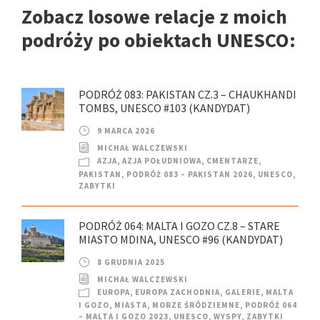
Zobacz losowe relacje z moich
podróży po obiektach UNESCO:
PODRÓŻ 083: PAKISTAN CZ.3 – CHAUKHANDI
TOMBS, UNESCO #103 (KANDYDAT)
9 MARCA 2026
MICHAŁ WALCZEWSKI
AZJA
,
AZJA POŁUDNIOWA
,
CMENTARZE
,
PAKISTAN
,
PODRÓŻ 083 – PAKISTAN 2026
,
UNESCO
,
ZABYTKI
PODRÓŻ 064: MALTA I GOZO CZ.8 – STARE
MIASTO MDINA, UNESCO #96 (KANDYDAT)
8 GRUDNIA 2025
MICHAŁ WALCZEWSKI
EUROPA
,
EUROPA ZACHODNIA
,
GALERIE
,
MALTA
I GOZO
,
MIASTA
,
MORZE ŚRÓDZIEMNE
,
PODRÓŻ 064
– MALTA I GOZO 2023
,
UNESCO
,
WYSPY
,
ZABYTKI