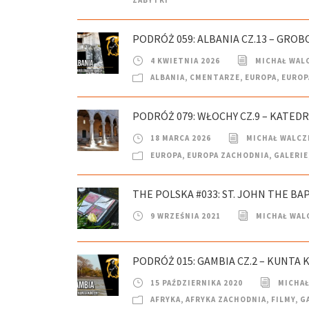
PODRÓŻ 059: ALBANIA CZ.13 – GRO
4 KWIETNIA 2026
MICHAŁ WAL
ALBANIA
,
CMENTARZE
,
EUROPA
,
EUROP
PODRÓŻ 079: WŁOCHY CZ.9 – KATEDR
18 MARCA 2026
MICHAŁ WALCZ
EUROPA
,
EUROPA ZACHODNIA
,
GALERIE
THE POLSKA #033: ST. JOHN THE B
9 WRZEŚNIA 2021
MICHAŁ WAL
PODRÓŻ 015: GAMBIA CZ.2 – KUNTA 
15 PAŹDZIERNIKA 2020
MICHAŁ
AFRYKA
,
AFRYKA ZACHODNIA
,
FILMY
,
G