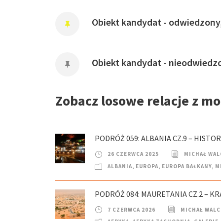
Obiekt kandydat - odwiedzony
Obiekt kandydat - nieodwiedz
Zobacz losowe relacje z m
PODRÓŻ 059: ALBANIA CZ.9 – HISTO
26 CZERWCA 2025
MICHAŁ WAL
ALBANIA
,
EUROPA
,
EUROPA BAŁKANY
,
M
PODRÓŻ 084: MAURETANIA CZ.2 – K
7 CZERWCA 2026
MICHAŁ WAL