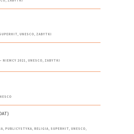
SCO
,
ZABYTKI
SUPERHIT
,
UNESCO
,
ZABYTKI
– NIEMCY 2021
,
UNESCO
,
ZABYTKI
NESCO
DAT)
IA
,
PUBLICYSTYKA
,
RELIGIA
,
SUPERHIT
,
UNESCO
,