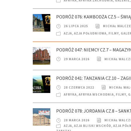
AFRYKA
,
AFRYKA ZACHODNIA
,
GALERIE
,
PODRÓŻ 076: KAMBODŻA CZ.5 – ŚWIĄ
26 LIPCA 2025
MICHAŁ WALCZ
AZJA
,
AZJA POŁUDNIOWA
,
FILMY
,
GALE
PODRÓŻ 047: NIEMCY CZ.7 – MAGAZ
29 MARCA 2026
MICHAŁ WALCZ
PODRÓŻ 041: TANZANIA CZ.10 – ZA
28 CZERWCA 2022
MICHAŁ WAL
AFRYKA
,
AFRYKA WSCHODNIA
,
FILMY
,
G
PODRÓŻ 078: JORDANIA CZ.8 – SANK
28 MARCA 2026
MICHAŁ WALCZ
AZJA
,
AZJA BLISKI WSCHÓD
,
AZJA PÓŁ
ZABYTKI