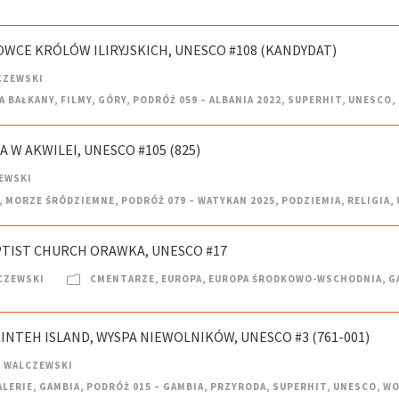
BOWCE KRÓLÓW ILIRYJSKICH, UNESCO #108 (KANDYDAT)
CZEWSKI
A BAŁKANY
,
FILMY
,
GÓRY
,
PODRÓŻ 059 – ALBANIA 2022
,
SUPERHIT
,
UNESCO
,
A W AKWILEI, UNESCO #105 (825)
EWSKI
,
MORZE ŚRÓDZIEMNE
,
PODRÓŻ 079 – WATYKAN 2025
,
PODZIEMIA
,
RELIGIA
,
APTIST CHURCH ORAWKA, UNESCO #17
CZEWSKI
CMENTARZE
,
EUROPA
,
EUROPA ŚRODKOWO-WSCHODNIA
,
G
KINTEH ISLAND, WYSPA NIEWOLNIKÓW, UNESCO #3 (761-001)
 WALCZEWSKI
ALERIE
,
GAMBIA
,
PODRÓŻ 015 – GAMBIA
,
PRZYRODA
,
SUPERHIT
,
UNESCO
,
WO