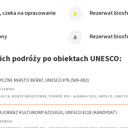
, czeka na opracowanie
Rezerwat biosfe
ony
Rezerwat biosf
oich podróży po obiektach UNESCO:
RYCZNE MIASTO BERAT, UNESCO #76 (569-002)
CZEWSKI
IASTA
,
MORZE ŚRÓDZIEMNE
,
PODRÓŻ 059 – ALBANIA 2022
,
UNESCO
,
ZABYTK
RAJOBRAZ KULTUROWY AZOUGUI, UNESCO #118 (KANDYDAT)
CZEWSKI