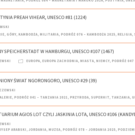
MAURETANIA
,
PODRÓŻ 084 – MAURETANIA I MAROKO 2026
,
PUSTYNIA
,
UNE
TYNIA PREAH VIHEAR, UNESCO #81 (1224)
EWSKI
RIE
,
GÓRY
,
KAMBODŻA
,
MILITARIA
,
PODRÓŻ 076 – KAMBODŻA 2025
,
RELIGIA
,
YNY SPEICHERSTADT W HAMBURGU, UNESCO #107 (1467)
EWSKI
EUROPA
,
EUROPA ZACHODNIA
,
MIASTA
,
NIEMCY
,
PODRÓŻ 047 
GINIONY ŚWIAT NGORONGORO, UNESCO #29 (39)
CZEWSKI
ALERIE
,
PODRÓŻ 041 – TANZANIA 2021
,
PRZYRODA
,
SUPERHIT
,
TANZANIA
,
U
TUARIUM AGIOS LOT CZYLI JASKINIA LOTA, UNESCO #106 (KANDY
EWSKI
WYSEP ARABSKI
,
JORDANIA
,
MUZEA
,
PODRÓŻ 078 – JORDANIA 2025
,
PODZIEM