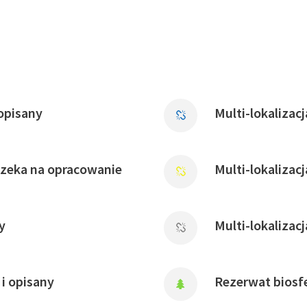
opisany
Multi-lokalizac
czeka na opracowanie
Multi-lokalizac
y
Multi-lokalizac
i opisany
Rezerwat biosfe