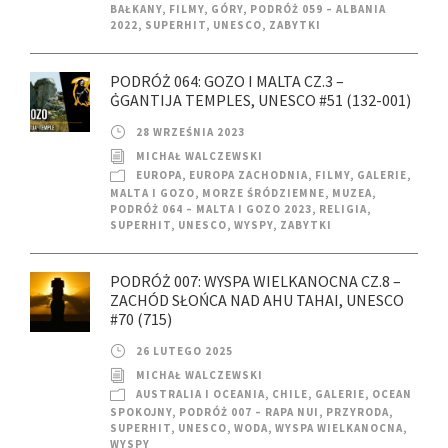
BAŁKANY
,
FILMY
,
GÓRY
,
PODRÓŻ 059 – ALBANIA
2022
,
SUPERHIT
,
UNESCO
,
ZABYTKI
PODRÓŻ 064: GOZO I MALTA CZ.3 –
ĠGANTIJA TEMPLES, UNESCO #51 (132-001)
28 WRZEŚNIA 2023
MICHAŁ WALCZEWSKI
EUROPA
,
EUROPA ZACHODNIA
,
FILMY
,
GALERIE
,
MALTA I GOZO
,
MORZE ŚRÓDZIEMNE
,
MUZEA
,
PODRÓŻ 064 – MALTA I GOZO 2023
,
RELIGIA
,
SUPERHIT
,
UNESCO
,
WYSPY
,
ZABYTKI
PODRÓŻ 007: WYSPA WIELKANOCNA CZ.8 –
ZACHÓD SŁOŃCA NAD AHU TAHAI, UNESCO
#70 (715)
26 LUTEGO 2025
MICHAŁ WALCZEWSKI
AUSTRALIA I OCEANIA
,
CHILE
,
GALERIE
,
OCEAN
SPOKOJNY
,
PODRÓŻ 007 – RAPA NUI
,
PRZYRODA
,
SUPERHIT
,
UNESCO
,
WODA
,
WYSPA WIELKANOCNA
,
WYSPY