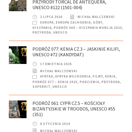
PRZYRODY TORCAL DE ANTEQUERA,
UNESCO #122 (1501-004)
2 LIPCA 2026
MICHAŁ WALCZEWSKI
EUROPA
,
EUROPA ZACHODNIA
,
GÓRY
,
HISZPANIA
,
PODRÓŻ 069 – HISZPANIA MURCJA 2023
,
PRZYRODA
,
UNESCO
PODRÓŻ 077: KENIA CZ.3 – JASKINIE KILIFI,
UNESCO #72 (KANDYDAT)
17 KWIETNIA 2025
MICHAŁ WALCZEWSKI
AFRYKA
,
AFRYKA WSCHODNIA
,
FILMY
,
KENIA
,
PODRÓŻ 077 – KENIA 2025
,
PODZIEMIA
,
PRZYRODA
,
SUPERHIT
,
UNESCO
PODRÓŻ 061: CYPR CZ.5 – KOŚCIOŁY
BIZANTYJSKIE W TROODOS, UNESCO #55
(351)
8 STYCZNIA 2024
MICHAŁ WALCZEWSKI