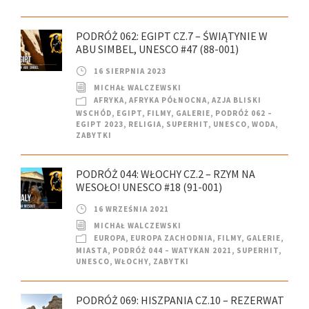
PODRÓŻ 062: EGIPT CZ.7 – ŚWIĄTYNIE W
ABU SIMBEL, UNESCO #47 (88-001)
16 SIERPNIA 2023
MICHAŁ WALCZEWSKI
AFRYKA
,
AFRYKA PÓŁNOCNA
,
AZJA BLISKI
WSCHÓD
,
EGIPT
,
FILMY
,
GALERIE
,
PODRÓŻ 062 –
EGIPT 2023
,
RELIGIA
,
SUPERHIT
,
UNESCO
,
WODA
,
ZABYTKI
PODRÓŻ 044: WŁOCHY CZ.2 – RZYM NA
WESOŁO! UNESCO #18 (91-001)
16 WRZEŚNIA 2021
MICHAŁ WALCZEWSKI
EUROPA
,
EUROPA ZACHODNIA
,
FILMY
,
GALERIE
,
MIASTA
,
PODRÓŻ 044 – WATYKAN 2021
,
SUPERHIT
,
UNESCO
,
WŁOCHY
,
ZABYTKI
PODRÓŻ 069: HISZPANIA CZ.10 – REZERWAT