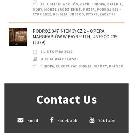
AZJA BLISKI WSCHÓD
,
CYPR
,
EUROPA
,
GALERIE
,
GÓRY
,
MORZE ŚRÓDZIEMNE
,
MUZEA
,
PODRÓŻ 061 –
CYPR 2022
,
RELIGIA
,
UNESCO
,
WYSPY
,
ZABYTKI
PODRÓŻ 047: NIEMCY CZ.2 – OPERA
MARGRABIÓW W BAYREUTH, UNESCO #35
(1379)
9 LISTOPADA 2022
MICHAŁ WALCZEWSKI
EUROPA
,
EUROPA ZACHODNIA
,
NIEMCY
,
UNESCO
Contact Us
Email
Facebook
Youtube