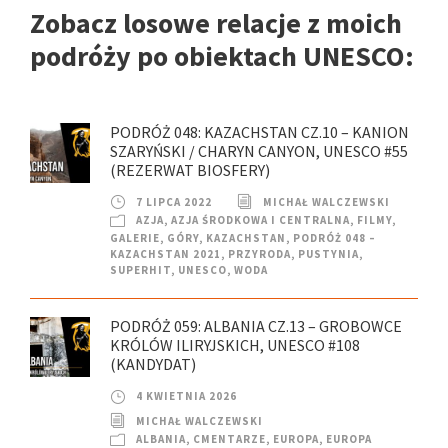
Zobacz losowe relacje z moich
podróży po obiektach UNESCO:
PODRÓŻ 048: KAZACHSTAN CZ.10 – KANION
SZARYŃSKI / CHARYN CANYON, UNESCO #55
(REZERWAT BIOSFERY)
7 LIPCA 2022
MICHAŁ WALCZEWSKI
AZJA
,
AZJA ŚRODKOWA I CENTRALNA
,
FILMY
,
GALERIE
,
GÓRY
,
KAZACHSTAN
,
PODRÓŻ 048 –
KAZACHSTAN 2021
,
PRZYRODA
,
PUSTYNIA
,
SUPERHIT
,
UNESCO
,
WODA
PODRÓŻ 059: ALBANIA CZ.13 – GROBOWCE
KRÓLÓW ILIRYJSKICH, UNESCO #108
(KANDYDAT)
4 KWIETNIA 2026
MICHAŁ WALCZEWSKI
ALBANIA
,
CMENTARZE
,
EUROPA
,
EUROPA