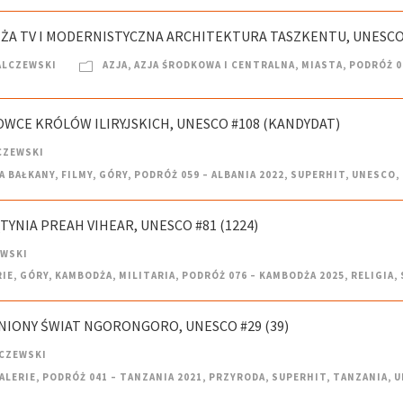
IEŻA TV I MODERNISTYCZNA ARCHITEKTURA TASZKENTU, UNESCO
ALCZEWSKI
AZJA
,
AZJA ŚRODKOWA I CENTRALNA
,
MIASTA
,
PODRÓŻ 0
BOWCE KRÓLÓW ILIRYJSKICH, UNESCO #108 (KANDYDAT)
CZEWSKI
A BAŁKANY
,
FILMY
,
GÓRY
,
PODRÓŻ 059 – ALBANIA 2022
,
SUPERHIT
,
UNESCO
,
TYNIA PREAH VIHEAR, UNESCO #81 (1224)
EWSKI
RIE
,
GÓRY
,
KAMBODŻA
,
MILITARIA
,
PODRÓŻ 076 – KAMBODŻA 2025
,
RELIGIA
,
GINIONY ŚWIAT NGORONGORO, UNESCO #29 (39)
CZEWSKI
ALERIE
,
PODRÓŻ 041 – TANZANIA 2021
,
PRZYRODA
,
SUPERHIT
,
TANZANIA
,
U