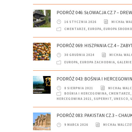
PODRÓŻ 046: SŁOWACJA CZ.7 – DREW
16 STYCZNIA 2026
MICHAŁ WA
CMENTARZE
,
EUROPA
,
EUROPA ŚRODK
PODRÓŻ 069: HISZPANIA CZ.4 – ZAB
30 GRUDNIA 2024
MICHAŁ WAL
EUROPA
,
EUROPA ZACHODNIA
,
GALERIE
PODRÓŻ 043: BOŚNIA I HERCEGOWINA
8 SIERPNIA 2021
MICHAŁ WAL
BOŚNIA I HERCEGOWINA
,
CMENTARZE
,
HERCEGOWINA 2021
,
SUPERHIT
,
UNESCO
,
PODRÓŻ 083: PAKISTAN CZ.3 – CHA
9 MARCA 2026
MICHAŁ WALCZE