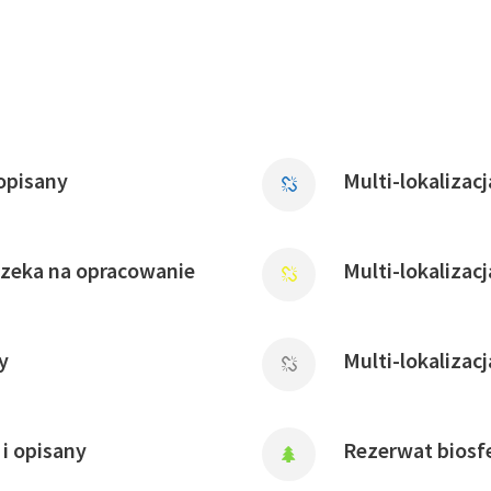
opisany
Multi-lokalizac
czeka na opracowanie
Multi-lokalizac
y
Multi-lokalizac
i opisany
Rezerwat biosfe