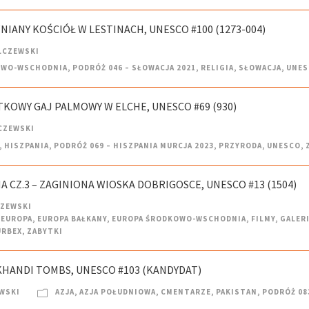
NIANY KOŚCIÓŁ W LESTINACH, UNESCO #100 (1273-004)
LCZEWSKI
OWO-WSCHODNIA
,
PODRÓŻ 046 – SŁOWACJA 2021
,
RELIGIA
,
SŁOWACJA
,
UNES
YTKOWY GAJ PALMOWY W ELCHE, UNESCO #69 (930)
CZEWSKI
,
HISZPANIA
,
PODRÓŻ 069 – HISZPANIA MURCJA 2023
,
PRZYRODA
,
UNESCO
,
 CZ.3 – ZAGINIONA WIOSKA DOBRIGOSCE, UNESCO #13 (1504)
CZEWSKI
EUROPA
,
EUROPA BAŁKANY
,
EUROPA ŚRODKOWO-WSCHODNIA
,
FILMY
,
GALER
URBEX
,
ZABYTKI
UKHANDI TOMBS, UNESCO #103 (KANDYDAT)
WSKI
AZJA
,
AZJA POŁUDNIOWA
,
CMENTARZE
,
PAKISTAN
,
PODRÓŻ 08