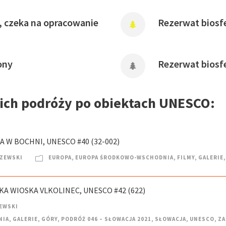
, czeka na opracowanie
Rezerwat biosfe
ony
Rezerwat biosf
oich podróży po obiektach UNESCO:
 W BOCHNI, UNESCO #40 (32-002)
CZEWSKI
EUROPA
,
EUROPA ŚRODKOWO-WSCHODNIA
,
FILMY
,
GALERIE
,
KA WIOSKA VLKOLINEC, UNESCO #42 (622)
EWSKI
NIA
,
GALERIE
,
GÓRY
,
PODRÓŻ 046 – SŁOWACJA 2021
,
SŁOWACJA
,
UNESCO
,
ZA