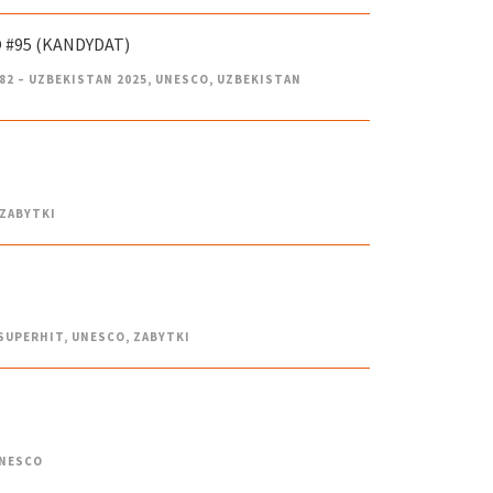
 #95 (KANDYDAT)
82 – UZBEKISTAN 2025
,
UNESCO
,
UZBEKISTAN
ZABYTKI
SUPERHIT
,
UNESCO
,
ZABYTKI
NESCO