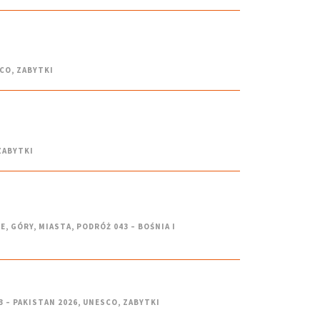
CO
,
ZABYTKI
ZABYTKI
IE
,
GÓRY
,
MIASTA
,
PODRÓŻ 043 – BOŚNIA I
3 – PAKISTAN 2026
,
UNESCO
,
ZABYTKI