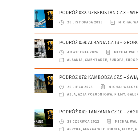
PODRÓŻ 082: UZBEKISTAN CZ.3 – W
26 LISTOPADA 2025
MICHAŁ W
PODRÓŻ 059: ALBANIA CZ.13 – GRO
4 KWIETNIA 2026
MICHAŁ WAL
ALBANIA
,
CMENTARZE
,
EUROPA
,
EUROP
PODRÓŻ 076: KAMBODŻA CZ.5 – ŚWIĄ
26 LIPCA 2025
MICHAŁ WALCZ
AZJA
,
AZJA POŁUDNIOWA
,
FILMY
,
GALE
PODRÓŻ 041: TANZANIA CZ.10 – ZA
28 CZERWCA 2022
MICHAŁ WAL
AFRYKA
,
AFRYKA WSCHODNIA
,
FILMY
,
G