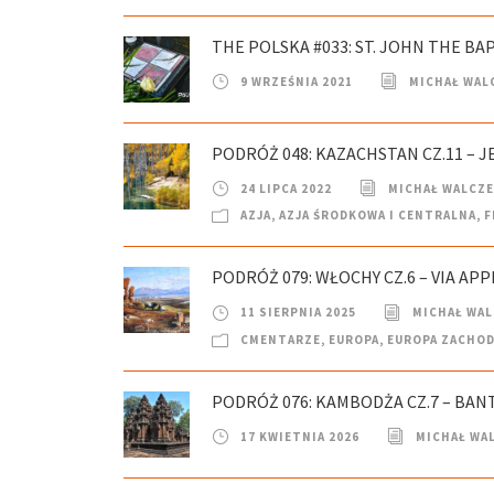
THE POLSKA #033: ST. JOHN THE B
9 WRZEŚNIA 2021
MICHAŁ WAL
PODRÓŻ 048: KAZACHSTAN CZ.11 – J
24 LIPCA 2022
MICHAŁ WALCZ
AZJA
,
AZJA ŚRODKOWA I CENTRALNA
,
F
PODRÓŻ 079: WŁOCHY CZ.6 – VIA APP
11 SIERPNIA 2025
MICHAŁ WA
CMENTARZE
,
EUROPA
,
EUROPA ZACHOD
PODRÓŻ 076: KAMBODŻA CZ.7 – BANT
17 KWIETNIA 2026
MICHAŁ WA