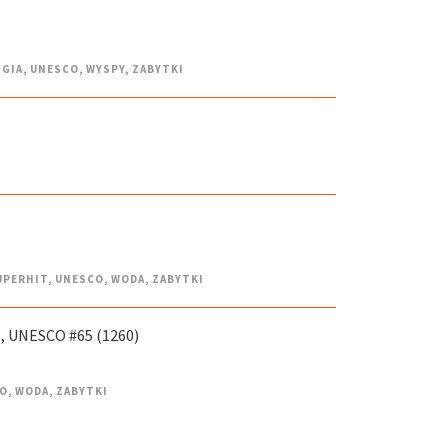
IGIA
,
UNESCO
,
WYSPY
,
ZABYTKI
UPERHIT
,
UNESCO
,
WODA
,
ZABYTKI
 UNESCO #65 (1260)
O
,
WODA
,
ZABYTKI