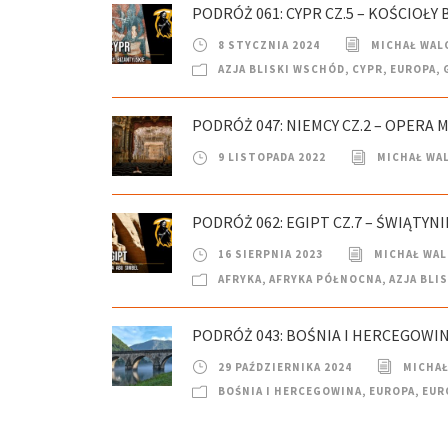
PODRÓŻ 061: CYPR CZ.5 – KOŚCIOŁY
8 STYCZNIA 2024
MICHAŁ WAL
AZJA BLISKI WSCHÓD
,
CYPR
,
EUROPA
,
PODRÓŻ 047: NIEMCY CZ.2 – OPERA
9 LISTOPADA 2022
MICHAŁ WA
PODRÓŻ 062: EGIPT CZ.7 – ŚWIĄTYNI
16 SIERPNIA 2023
MICHAŁ WA
AFRYKA
,
AFRYKA PÓŁNOCNA
,
AZJA BLI
PODRÓŻ 043: BOŚNIA I HERCEGOWIN
29 PAŹDZIERNIKA 2024
MICHAŁ
BOŚNIA I HERCEGOWINA
,
EUROPA
,
EUR