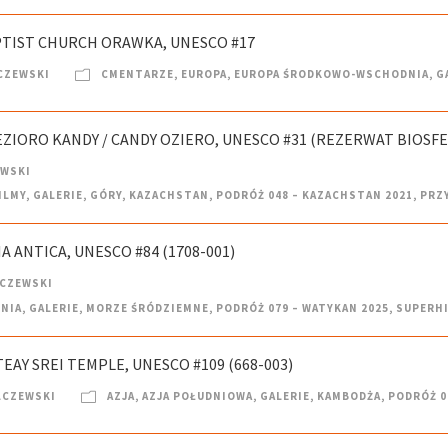
APTIST CHURCH ORAWKA, UNESCO #17
CZEWSKI
CMENTARZE
,
EUROPA
,
EUROPA ŚRODKOWO-WSCHODNIA
,
G
EZIORO KANDY / CANDY OZIERO, UNESCO #31 (REZERWAT BIOSFE
EWSKI
ILMY
,
GALERIE
,
GÓRY
,
KAZACHSTAN
,
PODRÓŻ 048 – KAZACHSTAN 2021
,
PRZ
IA ANTICA, UNESCO #84 (1708-001)
LCZEWSKI
NIA
,
GALERIE
,
MORZE ŚRÓDZIEMNE
,
PODRÓŻ 079 – WATYKAN 2025
,
SUPERH
EAY SREI TEMPLE, UNESCO #109 (668-003)
LCZEWSKI
AZJA
,
AZJA POŁUDNIOWA
,
GALERIE
,
KAMBODŻA
,
PODRÓŻ 0