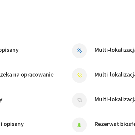
opisany
Multi-lokalizac
czeka na opracowanie
Multi-lokalizac
y
Multi-lokalizac
i opisany
Rezerwat biosfe