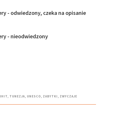
ry - odwiedzony, czeka na opisanie
ery - nieodwiedzony
RHIT
,
TUNEZJA
,
UNESCO
,
ZABYTKI
,
ZWYCZAJE