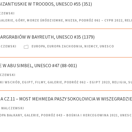
 BIZANTYJSKIE W TROODOS, UNESCO #55 (351)
CZEWSKI
GALERIE
,
GÓRY
,
MORZE ŚRÓDZIEMNE
,
MUZEA
,
PODRÓŻ 061 – CYPR 2022
,
REL
 MARGRABIÓW W BAYREUTH, UNESCO #35 (1379)
LCZEWSKI
EUROPA
,
EUROPA ZACHODNIA
,
NIEMCY
,
UNESCO
E W ABU SIMBEL, UNESCO #47 (88-001)
LCZEWSKI
SKI WSCHÓD
,
EGIPT
,
FILMY
,
GALERIE
,
PODRÓŻ 062 – EGIPT 2023
,
RELIGIA
,
S
A CZ.11 – MOST MEHMEDA PASZY SOKOLOVICIA W WISZEGRADZIE,
 WALCZEWSKI
OPA BAŁKANY
,
GALERIE
,
PODRÓŻ 043 – BOŚNIA I HERCEGOWINA 2021
,
UNESC