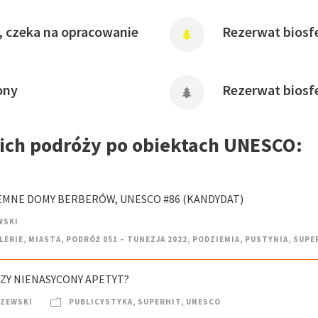
, czeka na opracowanie
Rezerwat biosfe
ony
Rezerwat biosf
oich podróży po obiektach UNESCO:
IEMNE DOMY BERBERÓW, UNESCO #86 (KANDYDAT)
WSKI
LERIE
,
MIASTA
,
PODRÓŻ 051 – TUNEZJA 2022
,
PODZIEMIA
,
PUSTYNIA
,
SUPE
CZY NIENASYCONY APETYT?
CZEWSKI
PUBLICYSTYKA
,
SUPERHIT
,
UNESCO