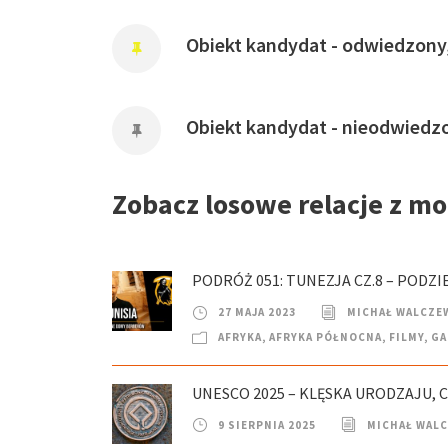
Obiekt kandydat - odwiedzony
Obiekt kandydat - nieodwiedz
Zobacz losowe relacje z m
PODRÓŻ 051: TUNEZJA CZ.8 – PODZ
27 MAJA 2023
MICHAŁ WALCZE
AFRYKA
,
AFRYKA PÓŁNOCNA
,
FILMY
,
GA
UNESCO 2025 – KLĘSKA URODZAJU, 
9 SIERPNIA 2025
MICHAŁ WAL