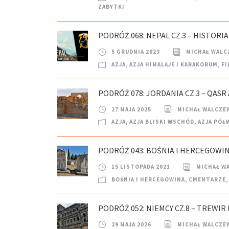
ZABYTKI
PODRÓŻ 068: NEPAL CZ.3 – HISTOR
5 GRUDNIA 2023
MICHAŁ WALC
AZJA
,
AZJA HIMALAJE I KARAKORUM
,
FI
PODRÓŻ 078: JORDANIA CZ.3 – QAS
27 MAJA 2025
MICHAŁ WALCZE
AZJA
,
AZJA BLISKI WSCHÓD
,
AZJA PÓŁ
PODRÓŻ 043: BOŚNIA I HERCEGOWINA
15 LISTOPADA 2021
MICHAŁ W
BOŚNIA I HERCEGOWINA
,
CMENTARZE
,
PODRÓŻ 052: NIEMCY CZ.8 – TREWIR 
29 MAJA 2026
MICHAŁ WALCZE