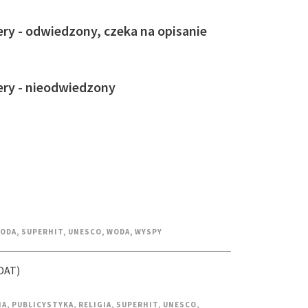
ry - odwiedzony, czeka na opisanie
ery - nieodwiedzony
RODA
,
SUPERHIT
,
UNESCO
,
WODA
,
WYSPY
DAT)
IA
,
PUBLICYSTYKA
,
RELIGIA
,
SUPERHIT
,
UNESCO
,