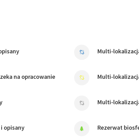
opisany
Multi-lokalizac
czeka na opracowanie
Multi-lokalizac
y
Multi-lokalizac
i opisany
Rezerwat biosfe