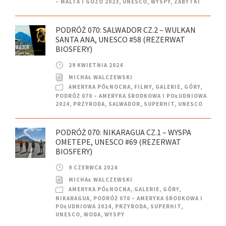
– MALTA I GOZO 2023
,
UNESCO
,
WYSPY
,
ZABYTKI
PODRÓŻ 070: SALWADOR CZ.2 – WULKAN
SANTA ANA, UNESCO #58 (REZERWAT
BIOSFERY)
29 KWIETNIA 2024
MICHAŁ WALCZEWSKI
AMERYKA PÓŁNOCNA
,
FILMY
,
GALERIE
,
GÓRY
,
PODRÓŻ 070 – AMERYKA ŚRODKOWA I POŁUDNIOWA
2024
,
PRZYRODA
,
SALWADOR
,
SUPERHIT
,
UNESCO
PODRÓŻ 070: NIKARAGUA CZ.1 – WYSPA
OMETEPE, UNESCO #69 (REZERWAT
BIOSFERY)
9 CZERWCA 2024
MICHAŁ WALCZEWSKI
AMERYKA PÓŁNOCNA
,
GALERIE
,
GÓRY
,
NIKARAGUA
,
PODRÓŻ 070 – AMERYKA ŚRODKOWA I
POŁUDNIOWA 2024
,
PRZYRODA
,
SUPERHIT
,
UNESCO
,
WODA
,
WYSPY