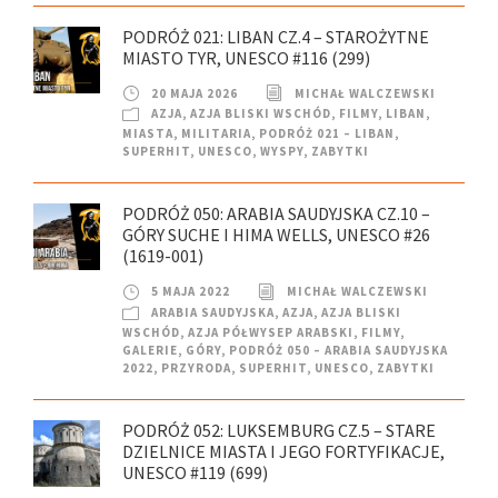
PODRÓŻ 021: LIBAN CZ.4 – STAROŻYTNE
MIASTO TYR, UNESCO #116 (299)
20 MAJA 2026
MICHAŁ WALCZEWSKI
AZJA
,
AZJA BLISKI WSCHÓD
,
FILMY
,
LIBAN
,
MIASTA
,
MILITARIA
,
PODRÓŻ 021 – LIBAN
,
SUPERHIT
,
UNESCO
,
WYSPY
,
ZABYTKI
PODRÓŻ 050: ARABIA SAUDYJSKA CZ.10 –
GÓRY SUCHE I HIMA WELLS, UNESCO #26
(1619-001)
5 MAJA 2022
MICHAŁ WALCZEWSKI
ARABIA SAUDYJSKA
,
AZJA
,
AZJA BLISKI
WSCHÓD
,
AZJA PÓŁWYSEP ARABSKI
,
FILMY
,
GALERIE
,
GÓRY
,
PODRÓŻ 050 – ARABIA SAUDYJSKA
2022
,
PRZYRODA
,
SUPERHIT
,
UNESCO
,
ZABYTKI
PODRÓŻ 052: LUKSEMBURG CZ.5 – STARE
DZIELNICE MIASTA I JEGO FORTYFIKACJE,
UNESCO #119 (699)