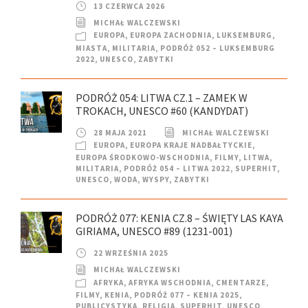
13 CZERWCA 2026
MICHAŁ WALCZEWSKI
EUROPA
,
EUROPA ZACHODNIA
,
LUKSEMBURG
,
MIASTA
,
MILITARIA
,
PODRÓŻ 052 – LUKSEMBURG
2022
,
UNESCO
,
ZABYTKI
PODRÓŻ 054: LITWA CZ.1 – ZAMEK W
TROKACH, UNESCO #60 (KANDYDAT)
28 MAJA 2021
MICHAŁ WALCZEWSKI
EUROPA
,
EUROPA KRAJE NADBAŁTYCKIE
,
EUROPA ŚRODKOWO-WSCHODNIA
,
FILMY
,
LITWA
,
MILITARIA
,
PODRÓŻ 054 – LITWA 2022
,
SUPERHIT
,
UNESCO
,
WODA
,
WYSPY
,
ZABYTKI
PODRÓŻ 077: KENIA CZ.8 – ŚWIĘTY LAS KAYA
GIRIAMA, UNESCO #89 (1231-001)
22 WRZEŚNIA 2025
MICHAŁ WALCZEWSKI
AFRYKA
,
AFRYKA WSCHODNIA
,
CMENTARZE
,
FILMY
,
KENIA
,
PODRÓŻ 077 – KENIA 2025
,
PUBLICYSTYKA
,
RELIGIA
,
SUPERHIT
,
UNESCO
,