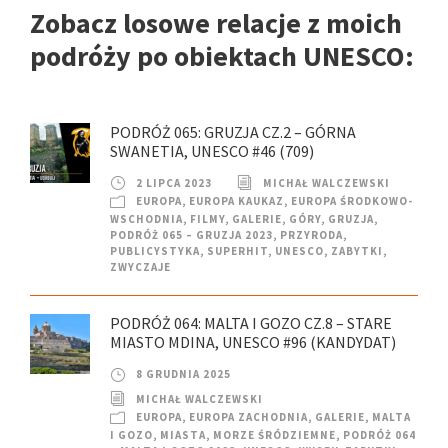
Zobacz losowe relacje z moich
podróży po obiektach UNESCO:
PODRÓŻ 065: GRUZJA CZ.2 – GÓRNA
SWANETIA, UNESCO #46 (709)
2 LIPCA 2023
MICHAŁ WALCZEWSKI
EUROPA
,
EUROPA KAUKAZ
,
EUROPA ŚRODKOWO-
WSCHODNIA
,
FILMY
,
GALERIE
,
GÓRY
,
GRUZJA
,
PODRÓŻ 065 – GRUZJA 2023
,
PRZYRODA
,
PUBLICYSTYKA
,
SUPERHIT
,
UNESCO
,
ZABYTKI
,
ZWYCZAJE
PODRÓŻ 064: MALTA I GOZO CZ.8 – STARE
MIASTO MDINA, UNESCO #96 (KANDYDAT)
8 GRUDNIA 2025
MICHAŁ WALCZEWSKI
EUROPA
,
EUROPA ZACHODNIA
,
GALERIE
,
MALTA
I GOZO
,
MIASTA
,
MORZE ŚRÓDZIEMNE
,
PODRÓŻ 064