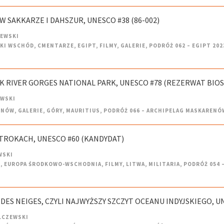
 W SAKKARZE I DAHSZUR, UNESCO #38 (86-002)
ZEWSKI
SKI WSCHÓD
,
CMENTARZE
,
EGIPT
,
FILMY
,
GALERIE
,
PODRÓŻ 062 – EGIPT 202
CK RIVER GORGES NATIONAL PARK, UNESCO #78 (REZERWAT BIOS
EWSKI
ENÓW
,
GALERIE
,
GÓRY
,
MAURITIUS
,
PODRÓŻ 066 – ARCHIPELAG MASKARENÓ
 TROKACH, UNESCO #60 (KANDYDAT)
WSKI
E
,
EUROPA ŚRODKOWO-WSCHODNIA
,
FILMY
,
LITWA
,
MILITARIA
,
PODRÓŻ 054 –
 DES NEIGES, CZYLI NAJWYŻSZY SZCZYT OCEANU INDYJSKIEGO, UN
LCZEWSKI