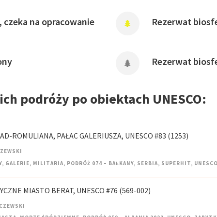
, czeka na opracowanie
Rezerwat biosfe
ony
Rezerwat biosf
oich podróży po obiektach UNESCO:
RAD-ROMULIANA, PAŁAC GALERIUSZA, UNESCO #83 (1253)
CZEWSKI
Y
,
GALERIE
,
MILITARIA
,
PODRÓŻ 074 – BAŁKANY
,
SERBIA
,
SUPERHIT
,
UNESC
RYCZNE MIASTO BERAT, UNESCO #76 (569-002)
CZEWSKI