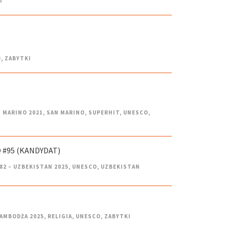
I
O
,
ZABYTKI
N MARINO 2021
,
SAN MARINO
,
SUPERHIT
,
UNESCO
,
 #95 (KANDYDAT)
82 – UZBEKISTAN 2025
,
UNESCO
,
UZBEKISTAN
KAMBODŻA 2025
,
RELIGIA
,
UNESCO
,
ZABYTKI