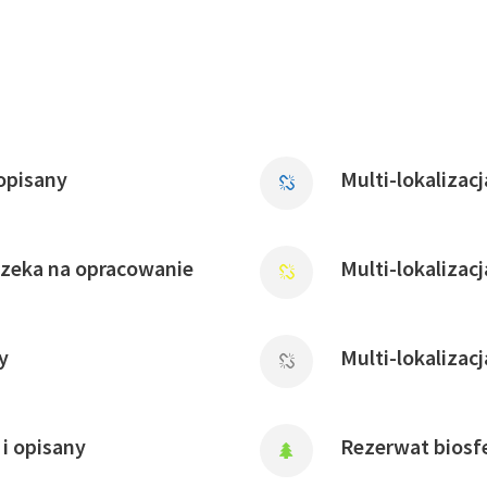
opisany
Multi-lokalizac
czeka na opracowanie
Multi-lokalizac
y
Multi-lokalizac
i opisany
Rezerwat biosfe