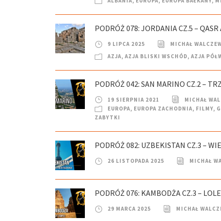
ALBANIA
,
EUROPA
,
EUROPA BAŁKANY
,
M
PODRÓŻ 078: JORDANIA CZ.5 – QASR
9 LIPCA 2025
MICHAŁ WALCZE
AZJA
,
AZJA BLISKI WSCHÓD
,
AZJA PÓŁ
PODRÓŻ 042: SAN MARINO CZ.2 – TRZ
19 SIERPNIA 2021
MICHAŁ WA
EUROPA
,
EUROPA ZACHODNIA
,
FILMY
,
G
ZABYTKI
PODRÓŻ 082: UZBEKISTAN CZ.3 – W
26 LISTOPADA 2025
MICHAŁ W
PODRÓŻ 076: KAMBODŻA CZ.3 – LOLE
29 MARCA 2025
MICHAŁ WALCZ