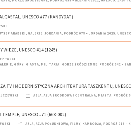
IASTA
,
MORZE ŚRÓDZIEMNE
,
PODRÓŻ 059 – ALBANIA 2022
,
UNESCO
,
ZABYTK
 ALQASTAL, UNESCO #77 (KANDYDAT)
WSKI
WYSEP ARABSKI
,
GALERIE
,
JORDANIA
,
PODRÓŻ 078 – JORDANIA 2025
,
UNESC
Y WIEŻE, UNESCO #14 (1245)
LCZEWSKI
ALERIE
,
GÓRY
,
MIASTA
,
MILITARIA
,
MORZE ŚRÓDZIEMNE
,
PODRÓŻ 042 – SA
IEŻA TV I MODERNISTYCZNA ARCHITEKTURA TASZKENTU, UNESCO
ALCZEWSKI
AZJA
,
AZJA ŚRODKOWA I CENTRALNA
,
MIASTA
,
PODRÓŻ 0
I TEMPLE, UNESCO #71 (668-002)
EWSKI
AZJA
,
AZJA POŁUDNIOWA
,
FILMY
,
KAMBODŻA
,
PODRÓŻ 076 – 