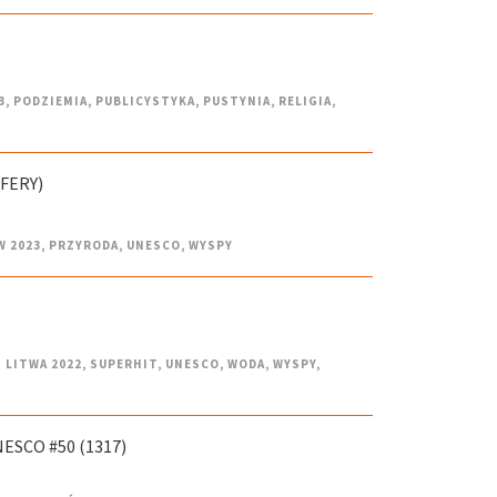
3
,
PODZIEMIA
,
PUBLICYSTYKA
,
PUSTYNIA
,
RELIGIA
,
FERY)
W 2023
,
PRZYRODA
,
UNESCO
,
WYSPY
 LITWA 2022
,
SUPERHIT
,
UNESCO
,
WODA
,
WYSPY
,
ESCO #50 (1317)