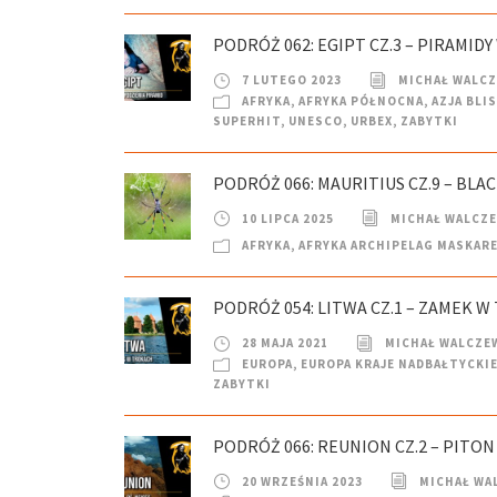
PODRÓŻ 062: EGIPT CZ.3 – PIRAMIDY
7 LUTEGO 2023
MICHAŁ WALC
AFRYKA
,
AFRYKA PÓŁNOCNA
,
AZJA BLI
SUPERHIT
,
UNESCO
,
URBEX
,
ZABYTKI
PODRÓŻ 066: MAURITIUS CZ.9 – BLA
10 LIPCA 2025
MICHAŁ WALCZ
AFRYKA
,
AFRYKA ARCHIPELAG MASKAR
PODRÓŻ 054: LITWA CZ.1 – ZAMEK W
28 MAJA 2021
MICHAŁ WALCZE
EUROPA
,
EUROPA KRAJE NADBAŁTYCKI
ZABYTKI
PODRÓŻ 066: REUNION CZ.2 – PITON
20 WRZEŚNIA 2023
MICHAŁ WA