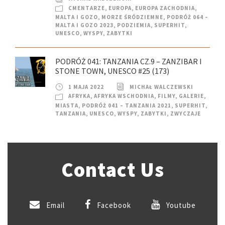
CMENTARZE
,
EUROPA
,
EUROPA ZACHODNIA
,
MALTA I GOZO
,
MORZE ŚRÓDZIEMNE
,
PODRÓŻ 064 –
MALTA I GOZO 2023
,
PODZIEMIA
,
SUPERHIT
,
UNESCO
,
WYSPY
,
ZABYTKI
PODRÓŻ 041: TANZANIA CZ.9 – ZANZIBAR I
STONE TOWN, UNESCO #25 (173)
1 MAJA 2022
MICHAŁ WALCZEWSKI
AFRYKA
,
AFRYKA WSCHODNIA
,
FILMY
,
GALERIE
,
MIASTA
,
PODRÓŻ 041 – TANZANIA 2021
,
SUPERHIT
,
TANZANIA
,
UNESCO
,
WYSPY
,
ZABYTKI
,
ZWYCZAJE
Contact Us
Email
Facebook
Youtube