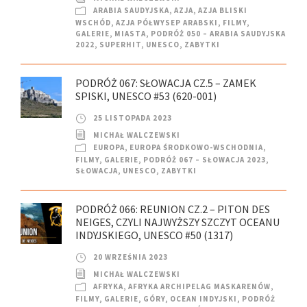
ARABIA SAUDYJSKA
,
AZJA
,
AZJA BLISKI
WSCHÓD
,
AZJA PÓŁWYSEP ARABSKI
,
FILMY
,
GALERIE
,
MIASTA
,
PODRÓŻ 050 – ARABIA SAUDYJSKA
2022
,
SUPERHIT
,
UNESCO
,
ZABYTKI
PODRÓŻ 067: SŁOWACJA CZ.5 – ZAMEK
SPISKI, UNESCO #53 (620-001)
25 LISTOPADA 2023
MICHAŁ WALCZEWSKI
EUROPA
,
EUROPA ŚRODKOWO-WSCHODNIA
,
FILMY
,
GALERIE
,
PODRÓŻ 067 – SŁOWACJA 2023
,
SŁOWACJA
,
UNESCO
,
ZABYTKI
PODRÓŻ 066: REUNION CZ.2 – PITON DES
NEIGES, CZYLI NAJWYŻSZY SZCZYT OCEANU
INDYJSKIEGO, UNESCO #50 (1317)
20 WRZEŚNIA 2023
MICHAŁ WALCZEWSKI
AFRYKA
,
AFRYKA ARCHIPELAG MASKARENÓW
,
FILMY
,
GALERIE
,
GÓRY
,
OCEAN INDYJSKI
,
PODRÓŻ