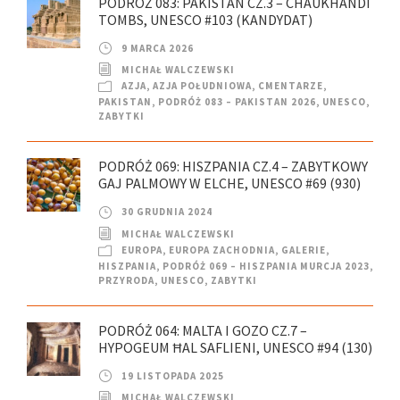
PODRÓŻ 083: PAKISTAN CZ.3 – CHAUKHANDI
TOMBS, UNESCO #103 (KANDYDAT)
9 MARCA 2026
MICHAŁ WALCZEWSKI
AZJA
,
AZJA POŁUDNIOWA
,
CMENTARZE
,
PAKISTAN
,
PODRÓŻ 083 – PAKISTAN 2026
,
UNESCO
,
ZABYTKI
PODRÓŻ 069: HISZPANIA CZ.4 – ZABYTKOWY
GAJ PALMOWY W ELCHE, UNESCO #69 (930)
30 GRUDNIA 2024
MICHAŁ WALCZEWSKI
EUROPA
,
EUROPA ZACHODNIA
,
GALERIE
,
HISZPANIA
,
PODRÓŻ 069 – HISZPANIA MURCJA 2023
,
PRZYRODA
,
UNESCO
,
ZABYTKI
PODRÓŻ 064: MALTA I GOZO CZ.7 –
HYPOGEUM ĦAL SAFLIENI, UNESCO #94 (130)
19 LISTOPADA 2025
MICHAŁ WALCZEWSKI