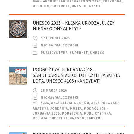
066 – ARCHIPELAG MASKARENÓW 2023
,
PRZYRODA
,
REUNION
,
SUPERHIT
,
UNESCO
,
WYSPY
UNESCO 2025 – KLĘSKA URODZAJU, CZY
NIENASYCONY APETYT?
9 SIERPNIA 2025
MICHAŁ WALCZEWSKI
PUBLICYSTYKA
,
SUPERHIT
,
UNESCO
PODRÓŻ 078: JORDANIA CZ.8 –
SANKTUARIUM AGIOS LOT CZYLI JASKINIA
LOTA, UNESCO #106 (KANDYDAT)
28 MARCA 2026
MICHAŁ WALCZEWSKI
AZJA
,
AZJA BLISKI WSCHÓD
,
AZJA PÓŁWYSEP
ARABSKI
,
JORDANIA
,
MUZEA
,
PODRÓŻ 078 –
JORDANIA 2025
,
PODZIEMIA
,
PUBLICYSTYKA
,
RELIGIA
,
SUPERHIT
,
UNESCO
,
ZABYTKI