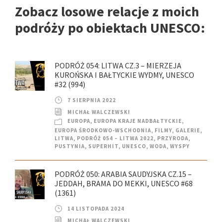
Zobacz losowe relacje z moich
podróży po obiektach UNESCO:
PODRÓŻ 054: LITWA CZ.3 – MIERZEJA
KUROŃSKA I BAŁTYCKIE WYDMY, UNESCO
#32 (994)
7 SIERPNIA 2022
MICHAŁ WALCZEWSKI
EUROPA
,
EUROPA KRAJE NADBAŁTYCKIE
,
EUROPA ŚRODKOWO-WSCHODNIA
,
FILMY
,
GALERIE
,
LITWA
,
PODRÓŻ 054 – LITWA 2022
,
PRZYRODA
,
PUSTYNIA
,
SUPERHIT
,
UNESCO
,
WODA
,
WYSPY
PODRÓŻ 050: ARABIA SAUDYJSKA CZ.15 –
JEDDAH, BRAMA DO MEKKI, UNESCO #68
(1361)
14 LISTOPADA 2024
MICHAŁ WALCZEWSKI