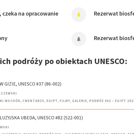
, czeka na opracowanie
Rezerwat biosfe
ony
Rezerwat biosf
oich podróży po obiektach UNESCO:
W GIZIE, UNESCO #37 (86-002)
LCZEWSKI
SKI WSCHÓD
,
CMENTARZE
,
EGIPT
,
FILMY
,
GALERIE
,
PODRÓŻ 062 – EGIPT 202
LUZYJSKA UBEDA, UNESCO #82 (522-001)
EWSKI