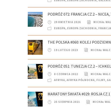
EUROPA
,
EUROPA ZACHODNIA
,
GALERIE
PODRÓŻ 072: FRANCJA CZ.2 – NICEA
29 KWIETNIA 2026
MICHAŁ WA
EUROPA
,
EUROPA ZACHODNIA
,
FRANCJ
THE POLSKA #060: KOLEJ PODZIEMNA
19 LUTEGO 2023
MICHAŁ WAL
PODRÓŻ 051: TUNEZJA CZ.2 – ICHKEL
8 CZERWCA 2022
MICHAŁ WAL
AFRYKA
,
AFRYKA PÓŁNOCNA
,
FILMY
,
GA
MARATONY ŚWIATA #029: ROSJA CZ.1 
25 SIERPNIA 2021
MICHAŁ WA