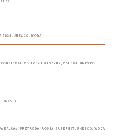
BYTKI
A 2024
,
UNESCO
,
WODA
PODZIEMIA
,
POJAZDY I MASZYNY
,
POLSKA
,
UNESCO
A
,
UNESCO
JA BAJKAŁ
,
PRZYRODA
,
ROSJA
,
SUPERHIT
,
UNESCO
,
WODA