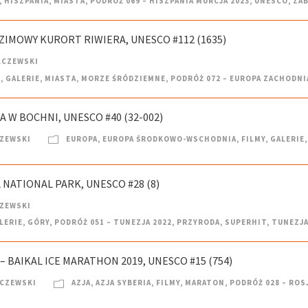
,
HISZPANIA
,
MIASTA
,
PODRÓŻ 069 – HISZPANIA MURCJA 2023
,
UNESCO
,
ZA
, ZIMOWY KURORT RIWIERA, UNESCO #112 (1635)
LCZEWSKI
A
,
GALERIE
,
MIASTA
,
MORZE ŚRÓDZIEMNE
,
PODRÓŻ 072 – EUROPA ZACHODNI
 W BOCHNI, UNESCO #40 (32-002)
CZEWSKI
EUROPA
,
EUROPA ŚRODKOWO-WSCHODNIA
,
FILMY
,
GALERIE
,
 NATIONAL PARK, UNESCO #28 (8)
CZEWSKI
LERIE
,
GÓRY
,
PODRÓŻ 051 – TUNEZJA 2022
,
PRZYRODA
,
SUPERHIT
,
TUNEZJ
– BAIKAL ICE MARATHON 2019, UNESCO #15 (754)
LCZEWSKI
AZJA
,
AZJA SYBERIA
,
FILMY
,
MARATON
,
PODRÓŻ 028 – ROS