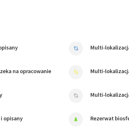
opisany
Multi-lokalizac
czeka na opracowanie
Multi-lokalizac
y
Multi-lokalizac
i opisany
Rezerwat biosfe