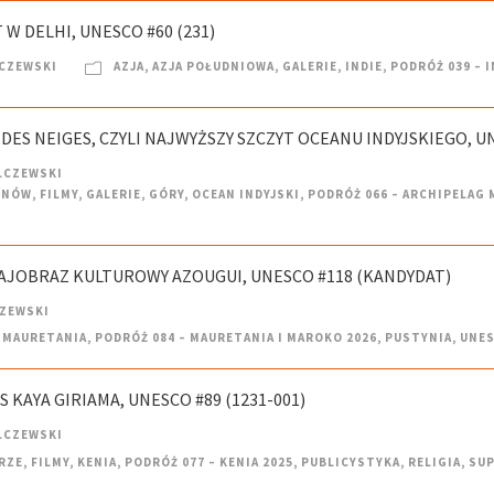
 W DELHI, UNESCO #60 (231)
CZEWSKI
AZJA
,
AZJA POŁUDNIOWA
,
GALERIE
,
INDIE
,
PODRÓŻ 039 – I
 DES NEIGES, CZYLI NAJWYŻSZY SZCZYT OCEANU INDYJSKIEGO, UN
LCZEWSKI
ENÓW
,
FILMY
,
GALERIE
,
GÓRY
,
OCEAN INDYJSKI
,
PODRÓŻ 066 – ARCHIPELAG
RAJOBRAZ KULTUROWY AZOUGUI, UNESCO #118 (KANDYDAT)
CZEWSKI
MAURETANIA
,
PODRÓŻ 084 – MAURETANIA I MAROKO 2026
,
PUSTYNIA
,
UNE
S KAYA GIRIAMA, UNESCO #89 (1231-001)
LCZEWSKI
RZE
,
FILMY
,
KENIA
,
PODRÓŻ 077 – KENIA 2025
,
PUBLICYSTYKA
,
RELIGIA
,
SUP