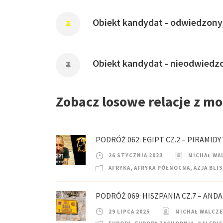
Obiekt kandydat - odwiedzony
Obiekt kandydat - nieodwiedz
Zobacz losowe relacje z m
PODRÓŻ 062: EGIPT CZ.2 – PIRAMIDY 
26 STYCZNIA 2023
MICHAŁ WA
AFRYKA
,
AFRYKA PÓŁNOCNA
,
AZJA BLI
PODRÓŻ 069: HISZPANIA CZ.7 – ANDA
29 LIPCA 2025
MICHAŁ WALCZ