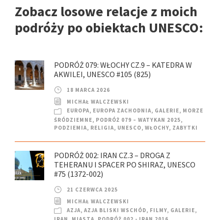
Zobacz losowe relacje z moich
podróży po obiektach UNESCO:
PODRÓŻ 079: WŁOCHY CZ.9 – KATEDRA W
AKWILEI, UNESCO #105 (825)
18 MARCA 2026
MICHAŁ WALCZEWSKI
EUROPA
,
EUROPA ZACHODNIA
,
GALERIE
,
MORZE
ŚRÓDZIEMNE
,
PODRÓŻ 079 – WATYKAN 2025
,
PODZIEMIA
,
RELIGIA
,
UNESCO
,
WŁOCHY
,
ZABYTKI
PODRÓŻ 002: IRAN CZ.3 – DROGA Z
TEHERANU I SPACER PO SHIRAZ, UNESCO
#75 (1372-002)
21 CZERWCA 2025
MICHAŁ WALCZEWSKI
AZJA
,
AZJA BLISKI WSCHÓD
,
FILMY
,
GALERIE
,
IRAN
,
MIASTA
,
PODRÓŻ 002 - IRAN 2016
,