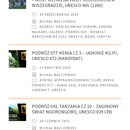
WISZEGRADZIE, UNESCO #65 (1260)
29 PAŹDZIERNIKA 2024
MICHAŁ WALCZEWSKI
BOŚNIA I HERCEGOWINA
,
EUROPA
,
EUROPA
BAŁKANY
,
GALERIE
,
PODRÓŻ 043 – BOŚNIA I
HERCEGOWINA 2021
,
UNESCO
,
WODA
,
ZABYTKI
PODRÓŻ 077: KENIA CZ.3 – JASKINIE KILIFI,
UNESCO #72 (KANDYDAT)
17 KWIETNIA 2025
MICHAŁ WALCZEWSKI
AFRYKA
,
AFRYKA WSCHODNIA
,
FILMY
,
KENIA
,
PODRÓŻ 077 – KENIA 2025
,
PODZIEMIA
,
PRZYRODA
,
SUPERHIT
,
UNESCO
PODRÓŻ 041: TANZANIA CZ.10 – ZAGINIONY
ŚWIAT NGORONGORO, UNESCO #29 (39)
28 CZERWCA 2022
MICHAŁ WALCZEWSKI