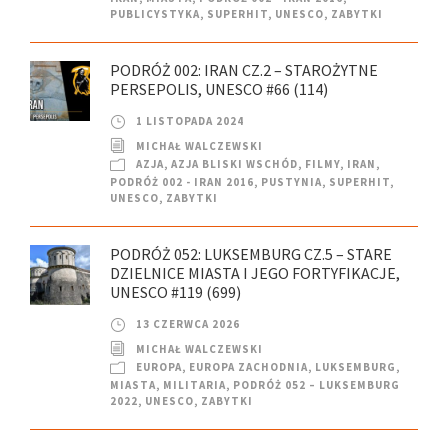
PUBLICYSTYKA
,
SUPERHIT
,
UNESCO
,
ZABYTKI
PODRÓŻ 002: IRAN CZ.2 – STAROŻYTNE
PERSEPOLIS, UNESCO #66 (114)
1 LISTOPADA 2024
MICHAŁ WALCZEWSKI
AZJA
,
AZJA BLISKI WSCHÓD
,
FILMY
,
IRAN
,
PODRÓŻ 002 - IRAN 2016
,
PUSTYNIA
,
SUPERHIT
,
UNESCO
,
ZABYTKI
PODRÓŻ 052: LUKSEMBURG CZ.5 – STARE
DZIELNICE MIASTA I JEGO FORTYFIKACJE,
UNESCO #119 (699)
13 CZERWCA 2026
MICHAŁ WALCZEWSKI
EUROPA
,
EUROPA ZACHODNIA
,
LUKSEMBURG
,
MIASTA
,
MILITARIA
,
PODRÓŻ 052 – LUKSEMBURG
2022
,
UNESCO
,
ZABYTKI