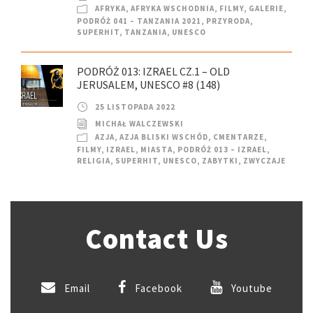
AFRYKA
,
AFRYKA WSCHODNIA
,
FILMY
,
GALERIE
,
PODRÓŻ 041 – TANZANIA 2021
,
PRZYRODA
,
SUPERHIT
,
TANZANIA
,
UNESCO
PODRÓŻ 013: IZRAEL CZ.1 – OLD
JERUSALEM, UNESCO #8 (148)
25 LISTOPADA 2022
MICHAŁ WALCZEWSKI
AZJA
,
AZJA BLISKI WSCHÓD
,
CMENTARZE
,
FILMY
,
IZRAEL
,
MIASTA
,
PODRÓŻ 013 – IZRAEL
,
RELIGIA
,
SUPERHIT
,
UNESCO
,
ZABYTKI
,
ZWYCZAJE
Contact Us
Email
Facebook
Youtube