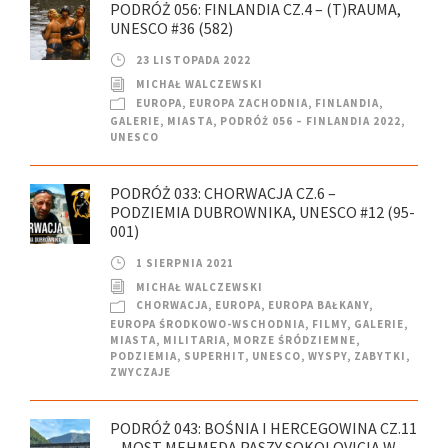
PODRÓŻ 056: FINLANDIA CZ.4 – (T)RAUMA,
UNESCO #36 (582)
23 LISTOPADA 2022
MICHAŁ WALCZEWSKI
EUROPA
,
EUROPA ZACHODNIA
,
FINLANDIA
,
GALERIE
,
MIASTA
,
PODRÓŻ 056 – FINLANDIA 2022
,
UNESCO
PODRÓŻ 033: CHORWACJA CZ.6 –
PODZIEMIA DUBROWNIKA, UNESCO #12 (95-
001)
1 SIERPNIA 2021
MICHAŁ WALCZEWSKI
CHORWACJA
,
EUROPA
,
EUROPA BAŁKANY
,
EUROPA ŚRODKOWO-WSCHODNIA
,
FILMY
,
GALERIE
,
MIASTA
,
MILITARIA
,
MORZE ŚRÓDZIEMNE
,
PODZIEMIA
,
SUPERHIT
,
UNESCO
,
WYSPY
,
ZABYTKI
,
ZWYCZAJE
PODRÓŻ 043: BOŚNIA I HERCEGOWINA CZ.11
– MOST MEHMEDA PASZY SOKOLOVICIA W