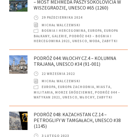
– MOST MEHMEDA PASZY SOKOLOVICIA W
WISZEGRADZIE, UNESCO #65 (1260)
29 PAŹDZIERNIKA 2024
MICHAŁ WALCZEWSKI
BOŚNIA I HERCEGOWINA
,
EUROPA
,
EUROPA
BAŁKANY
,
GALERIE
,
PODRÓŻ 043 – BOŚNIA I
HERCEGOWINA 2021
,
UNESCO
,
WODA
,
ZABYTKI
PODRÓŻ 044: WŁOCHY CZ.4 – KOLUMNA
TRAJANA, UNESCO #34 (91-001)
22 WRZEŚNIA 2022
MICHAŁ WALCZEWSKI
EUROPA
,
EUROPA ZACHODNIA
,
MIASTA
,
MILITARIA
,
MORZE ŚRÓDZIEMNE
,
PODRÓŻ 044 –
WATYKAN 2021
,
UNESCO
,
WŁOCHY
,
ZABYTKI
PODRÓŻ 048: KAZACHSTAN CZ.14 –
PETROGLIFY W TAMGAŁACH, UNESCO #38
(1145)
3 LUTEGO 2023