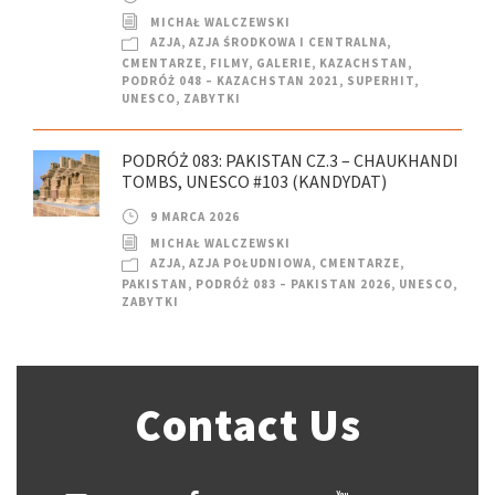
MICHAŁ WALCZEWSKI
AZJA
,
AZJA ŚRODKOWA I CENTRALNA
,
CMENTARZE
,
FILMY
,
GALERIE
,
KAZACHSTAN
,
PODRÓŻ 048 – KAZACHSTAN 2021
,
SUPERHIT
,
UNESCO
,
ZABYTKI
PODRÓŻ 083: PAKISTAN CZ.3 – CHAUKHANDI
TOMBS, UNESCO #103 (KANDYDAT)
9 MARCA 2026
MICHAŁ WALCZEWSKI
AZJA
,
AZJA POŁUDNIOWA
,
CMENTARZE
,
PAKISTAN
,
PODRÓŻ 083 – PAKISTAN 2026
,
UNESCO
,
ZABYTKI
Contact Us