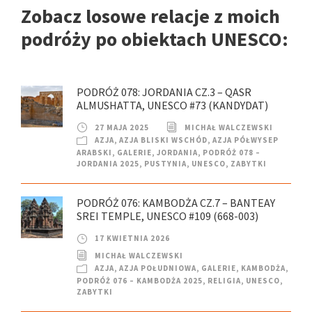
Zobacz losowe relacje z moich
podróży po obiektach UNESCO:
PODRÓŻ 078: JORDANIA CZ.3 – QASR
ALMUSHATTA, UNESCO #73 (KANDYDAT)
27 MAJA 2025
MICHAŁ WALCZEWSKI
AZJA
,
AZJA BLISKI WSCHÓD
,
AZJA PÓŁWYSEP
ARABSKI
,
GALERIE
,
JORDANIA
,
PODRÓŻ 078 –
JORDANIA 2025
,
PUSTYNIA
,
UNESCO
,
ZABYTKI
PODRÓŻ 076: KAMBODŻA CZ.7 – BANTEAY
SREI TEMPLE, UNESCO #109 (668-003)
17 KWIETNIA 2026
MICHAŁ WALCZEWSKI
AZJA
,
AZJA POŁUDNIOWA
,
GALERIE
,
KAMBODŻA
,
PODRÓŻ 076 – KAMBODŻA 2025
,
RELIGIA
,
UNESCO
,
ZABYTKI