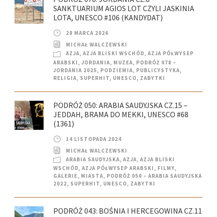
SANKTUARIUM AGIOS LOT CZYLI JASKINIA
LOTA, UNESCO #106 (KANDYDAT)
28 MARCA 2026
MICHAŁ WALCZEWSKI
AZJA
,
AZJA BLISKI WSCHÓD
,
AZJA PÓŁWYSEP
ARABSKI
,
JORDANIA
,
MUZEA
,
PODRÓŻ 078 –
JORDANIA 2025
,
PODZIEMIA
,
PUBLICYSTYKA
,
RELIGIA
,
SUPERHIT
,
UNESCO
,
ZABYTKI
PODRÓŻ 050: ARABIA SAUDYJSKA CZ.15 –
JEDDAH, BRAMA DO MEKKI, UNESCO #68
(1361)
14 LISTOPADA 2024
MICHAŁ WALCZEWSKI
ARABIA SAUDYJSKA
,
AZJA
,
AZJA BLISKI
WSCHÓD
,
AZJA PÓŁWYSEP ARABSKI
,
FILMY
,
GALERIE
,
MIASTA
,
PODRÓŻ 050 – ARABIA SAUDYJSKA
2022
,
SUPERHIT
,
UNESCO
,
ZABYTKI
PODRÓŻ 043: BOŚNIA I HERCEGOWINA CZ.11