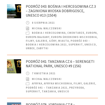
PODRÓŻ 043: BOŚNIA I HERCEGOWINA CZ.3
– ZAGINIONA WIOSKA DOBRIGOSCE,
UNESCO #13 (1504)
8 SIERPNIA 2021
MICHAŁ WALCZEWSKI
BOŚNIA I HERCEGOWINA
,
CMENTARZE
,
EUROPA
,
EUROPA BAŁKANY
,
EUROPA ŚRODKOWO-WSCHODNIA
,
FILMY
,
GALERIE
,
GÓRY
,
MIASTA
,
PODRÓŻ 043 –
BOŚNIA I HERCEGOWINA 2021
,
SUPERHIT
,
UNESCO
,
URBEX
,
ZABYTKI
PODRÓŻ 041: TANZANIA CZ.6 – SERENGETI
NATIONAL PARK, UNESCO #9 (156)
7 KWIETNIA 2021
MICHAŁ WALCZEWSKI
AFRYKA
,
AFRYKA WSCHODNIA
,
FILMY
,
GALERIE
,
PODRÓŻ 041 – TANZANIA 2021
,
PRZYRODA
,
SUPERHIT
,
TANZANIA
,
UNESCO
PODRÓŻ 078: JORDANIA CZ.8 –