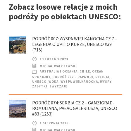
Zobacz losowe relacje z moich
podróży po obiektach UNESCO:
PODRÓŻ 007: WYSPA WIELKANOCNA CZ.7 –
LEGENDA O UPITO KURZE, UNESCO #39
(715)
13 LUTEGO 2023
MICHAŁ WALCZEWSKI
AUSTRALIA I OCEANIA
,
CHILE
,
OCEAN
SPOKOJNY
,
PODRÓŻ 007 – RAPA NUI
,
RELIGIA
,
UNESCO
,
WODA
,
WYSPA WIELKANOCNA
,
WYSPY
,
ZABYTKI
,
ZWYCZAJE
PODRÓŻ 074: SERBIA CZ.2 – GAMZIGRAD-
ROMULIANA, PAŁAC GALERIUSZA, UNESCO
#83 (1253)
1 SIERPNIA 2025
MICHAŁ WALCZEWSKI