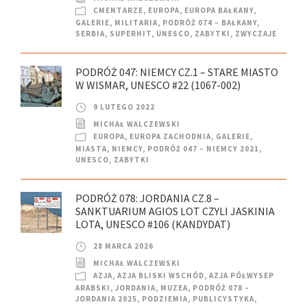
CMENTARZE
,
EUROPA
,
EUROPA BAŁKANY
,
GALERIE
,
MILITARIA
,
PODRÓŻ 074 – BAŁKANY
,
SERBIA
,
SUPERHIT
,
UNESCO
,
ZABYTKI
,
ZWYCZAJE
PODRÓŻ 047: NIEMCY CZ.1 – STARE MIASTO
W WISMAR, UNESCO #22 (1067-002)
9 LUTEGO 2022
MICHAŁ WALCZEWSKI
EUROPA
,
EUROPA ZACHODNIA
,
GALERIE
,
MIASTA
,
NIEMCY
,
PODRÓŻ 047 – NIEMCY 2021
,
UNESCO
,
ZABYTKI
PODRÓŻ 078: JORDANIA CZ.8 –
SANKTUARIUM AGIOS LOT CZYLI JASKINIA
LOTA, UNESCO #106 (KANDYDAT)
28 MARCA 2026
MICHAŁ WALCZEWSKI
AZJA
,
AZJA BLISKI WSCHÓD
,
AZJA PÓŁWYSEP
ARABSKI
,
JORDANIA
,
MUZEA
,
PODRÓŻ 078 –
JORDANIA 2025
,
PODZIEMIA
,
PUBLICYSTYKA
,