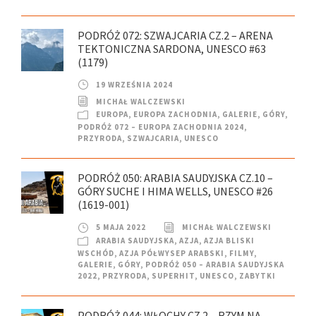
PODRÓŻ 072: SZWAJCARIA CZ.2 – ARENA
TEKTONICZNA SARDONA, UNESCO #63
(1179)
19 WRZEŚNIA 2024
MICHAŁ WALCZEWSKI
EUROPA
,
EUROPA ZACHODNIA
,
GALERIE
,
GÓRY
,
PODRÓŻ 072 – EUROPA ZACHODNIA 2024
,
PRZYRODA
,
SZWAJCARIA
,
UNESCO
PODRÓŻ 050: ARABIA SAUDYJSKA CZ.10 –
GÓRY SUCHE I HIMA WELLS, UNESCO #26
(1619-001)
5 MAJA 2022
MICHAŁ WALCZEWSKI
ARABIA SAUDYJSKA
,
AZJA
,
AZJA BLISKI
WSCHÓD
,
AZJA PÓŁWYSEP ARABSKI
,
FILMY
,
GALERIE
,
GÓRY
,
PODRÓŻ 050 – ARABIA SAUDYJSKA
2022
,
PRZYRODA
,
SUPERHIT
,
UNESCO
,
ZABYTKI
PODRÓŻ 044: WŁOCHY CZ.2 – RZYM NA