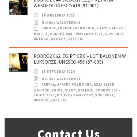
WESOŁO! UNESCO #18 (91-001)
16 WRZEŚNIA 2021
MICHAŁ WALCZEWSKI
EUROPA
,
EUROPA ZACHODNIA
,
FILMY
,
GALERIE
,
MIASTA
,
PODRÓŻ 044 – WATYKAN 2021
,
SUPERHIT
,
UNESCO
,
WŁOCHY
,
ZABYTKI
PODRÓŻ 062: EGIPT CZ.8 – LOT BALONEM W
LUKSORZE, UNESCO #56 (87-003)
13 STYCZNIA 2024
MICHAŁ WALCZEWSKI
AFRYKA
,
AFRYKA PÓŁNOCNA
,
AZJA BLISKI
WSCHÓD
,
EGIPT
,
FILMY
,
GALERIE
,
PODRÓŻ 062 –
EGIPT 2023
,
POJAZDY I MASZYNY
,
SUPERHIT
,
UNESCO
,
ZABYTKI
Contact Us