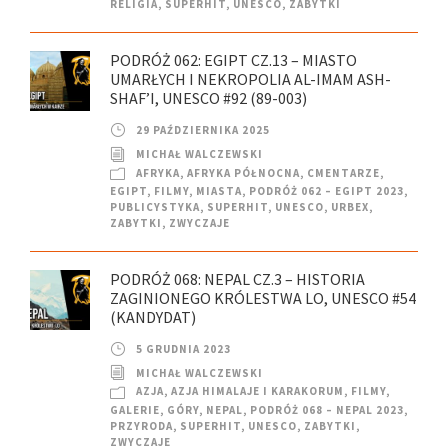
RELIGIA
,
SUPERHIT
,
UNESCO
,
ZABYTKI
PODRÓŻ 062: EGIPT CZ.13 – MIASTO
UMARŁYCH I NEKROPOLIA AL-IMAM ASH-
SHAF’I, UNESCO #92 (89-003)
29 PAŹDZIERNIKA 2025
MICHAŁ WALCZEWSKI
AFRYKA
,
AFRYKA PÓŁNOCNA
,
CMENTARZE
,
EGIPT
,
FILMY
,
MIASTA
,
PODRÓŻ 062 – EGIPT 2023
,
PUBLICYSTYKA
,
SUPERHIT
,
UNESCO
,
URBEX
,
ZABYTKI
,
ZWYCZAJE
PODRÓŻ 068: NEPAL CZ.3 – HISTORIA
ZAGINIONEGO KRÓLESTWA LO, UNESCO #54
(KANDYDAT)
5 GRUDNIA 2023
MICHAŁ WALCZEWSKI
AZJA
,
AZJA HIMALAJE I KARAKORUM
,
FILMY
,
GALERIE
,
GÓRY
,
NEPAL
,
PODRÓŻ 068 – NEPAL 2023
,
PRZYRODA
,
SUPERHIT
,
UNESCO
,
ZABYTKI
,
ZWYCZAJE