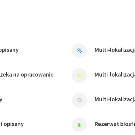
opisany
Multi-lokalizac
czeka na opracowanie
Multi-lokalizac
y
Multi-lokalizac
i opisany
Rezerwat biosfe