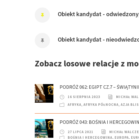
Obiekt kandydat - odwiedzony
Obiekt kandydat - nieodwiedz
Zobacz losowe relacje z m
PODRÓŻ 062: EGIPT CZ.7 – ŚWIĄTYNI
16 SIERPNIA 2023
MICHAŁ WA
AFRYKA
,
AFRYKA PÓŁNOCNA
,
AZJA BLI
PODRÓŻ 043: BOŚNIA I HERCEGOWINA
27 LIPCA 2021
MICHAŁ WALCZ
BOŚNIA I HERCEGOWINA
,
EUROPA
,
EUR