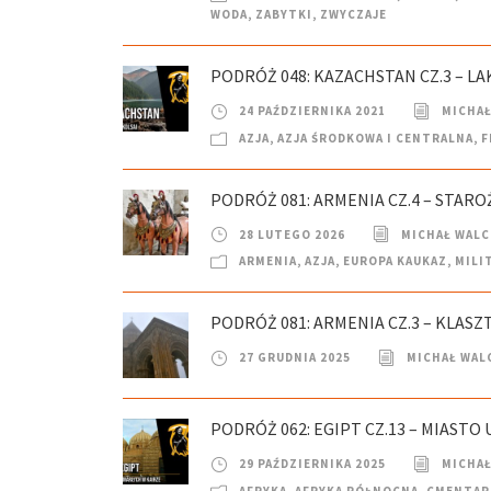
WODA
,
ZABYTKI
,
ZWYCZAJE
PODRÓŻ 048: KAZACHSTAN CZ.3 – LA
24 PAŹDZIERNIKA 2021
MICHAŁ
AZJA
,
AZJA ŚRODKOWA I CENTRALNA
,
F
PODRÓŻ 081: ARMENIA CZ.4 – STAR
28 LUTEGO 2026
MICHAŁ WAL
ARMENIA
,
AZJA
,
EUROPA KAUKAZ
,
MILI
PODRÓŻ 081: ARMENIA CZ.3 – KLASZ
27 GRUDNIA 2025
MICHAŁ WAL
PODRÓŻ 062: EGIPT CZ.13 – MIASTO 
29 PAŹDZIERNIKA 2025
MICHAŁ
AFRYKA
,
AFRYKA PÓŁNOCNA
,
CMENTAR