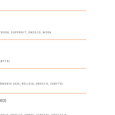
YRODA
,
SUPERHIT
,
UNESCO
,
WODA
ABYTKI
ARMENIA 2025
,
RELIGIA
,
UNESCO
,
ZABYTKI
003)
ERHIT
,
UNESCO
,
URBEX
,
ZABYTKI
,
ZWYCZAJE