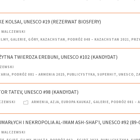
KE KOLSAI, UNESCO #19 (REZERWAT BIOSFERY)
 WALCZEWSKI
ILMY
,
GALERIE
,
GÓRY
,
KAZACHSTAN
,
PODRÓŻ 048 – KAZACHSTAN 2021
,
PRZ
OŻYTNA TWIERDZA EREBUNI, UNESCO #102 (KANDYDAT)
CZEWSKI
TARIA
,
PODRÓŻ 081 – ARMENIA 2025
,
PUBLICYSTYKA
,
SUPERHIT
,
UNESCO
,
Z
TOR TATEV, UNESCO #98 (KANDYDAT)
CZEWSKI
ARMENIA
,
AZJA
,
EUROPA KAUKAZ
,
GALERIE
,
PODRÓŻ 081 – 
UMARŁYCH I NEKROPOLIA AL-IMAM ASH-SHAF’I, UNESCO #92 (89-
 WALCZEWSKI
ZE
,
EGIPT
,
FILMY
,
MIASTA
,
PODRÓŻ 062 – EGIPT 2023
,
PUBLICYSTYKA
,
SUP