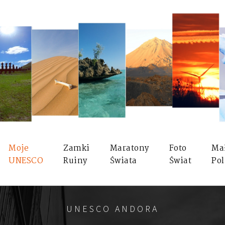
Moje
Zamki
Maratony
Foto
Ma
UNESCO
Ruiny
Świata
Świat
Pol
UNESCO ANDORA