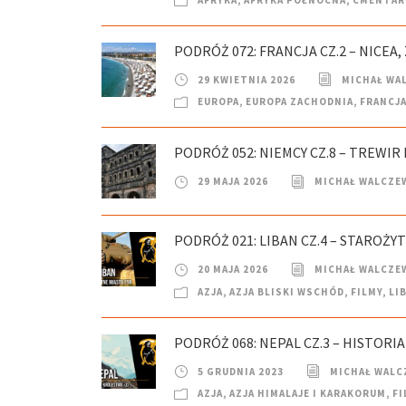
PODRÓŻ 072: FRANCJA CZ.2 – NICEA
29 KWIETNIA 2026
MICHAŁ WA
EUROPA
,
EUROPA ZACHODNIA
,
FRANCJ
PODRÓŻ 052: NIEMCY CZ.8 – TREWIR 
29 MAJA 2026
MICHAŁ WALCZE
PODRÓŻ 021: LIBAN CZ.4 – STAROŻYT
20 MAJA 2026
MICHAŁ WALCZE
AZJA
,
AZJA BLISKI WSCHÓD
,
FILMY
,
LI
PODRÓŻ 068: NEPAL CZ.3 – HISTOR
5 GRUDNIA 2023
MICHAŁ WALC
AZJA
,
AZJA HIMALAJE I KARAKORUM
,
FI