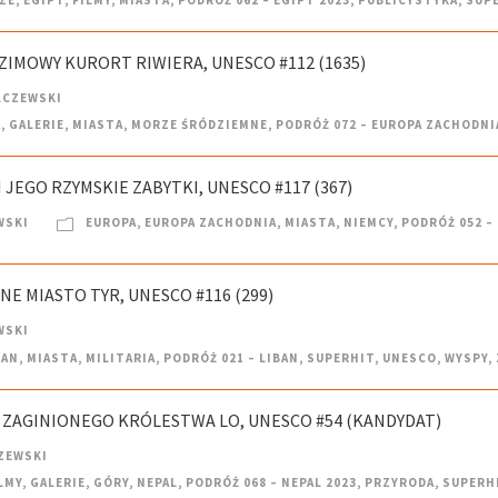
, ZIMOWY KURORT RIWIERA, UNESCO #112 (1635)
LCZEWSKI
A
,
GALERIE
,
MIASTA
,
MORZE ŚRÓDZIEMNE
,
PODRÓŻ 072 – EUROPA ZACHODNI
I JEGO RZYMSKIE ZABYTKI, UNESCO #117 (367)
WSKI
EUROPA
,
EUROPA ZACHODNIA
,
MIASTA
,
NIEMCY
,
PODRÓŻ 052 –
NE MIASTO TYR, UNESCO #116 (299)
WSKI
BAN
,
MIASTA
,
MILITARIA
,
PODRÓŻ 021 – LIBAN
,
SUPERHIT
,
UNESCO
,
WYSPY
,
IA ZAGINIONEGO KRÓLESTWA LO, UNESCO #54 (KANDYDAT)
ZEWSKI
LMY
,
GALERIE
,
GÓRY
,
NEPAL
,
PODRÓŻ 068 – NEPAL 2023
,
PRZYRODA
,
SUPERH