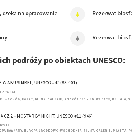
, czeka na opracowanie
Rezerwat biosfe
ony
Rezerwat biosf
oich podróży po obiektach UNESCO:
E W ABU SIMBEL, UNESCO #47 (88-001)
LCZEWSKI
SKI WSCHÓD
,
EGIPT
,
FILMY
,
GALERIE
,
PODRÓŻ 062 – EGIPT 2023
,
RELIGIA
,
S
 CZ.2 – MOSTAR BY NIGHT, UNESCO #11 (946)
EWSKI
OPA BAŁKANY
,
EUROPA ŚRODKOWO-WSCHODNIA
,
FILMY
,
GALERIE
,
MIASTA
,
P