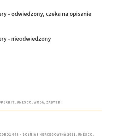
ry - odwiedzony, czeka na opisanie
ery - nieodwiedzony
UPERHIT
,
UNESCO
,
WODA
,
ZABYTKI
ODRÓŻ 043 – BOŚNIA I HERCEGOWINA 2021
,
UNESCO
,