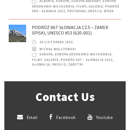
ALBANIA
,
EUROPA
,
EUROPA BAŁKANY
,
EUROPA
ŚRODKOWO-WSCHODNIA
,
FILMY
,
GALERIE
,
PODRÓŻ
059 – ALBANIA 2022
,
PRZYRODA
,
UNESCO
,
WODA
PODRÓŻ 067: SŁOWACJA CZ.5 – ZAMEK
SPISKI, UNESCO #53 (620-001)
25 LISTOPADA 2023
MICHAŁ WALCZEWSKI
EUROPA
,
EUROPA ŚRODKOWO-WSCHODNIA
,
FILMY
,
GALERIE
,
PODRÓŻ 067 – SŁOWACJA 2023
,
SŁOWACJA
,
UNESCO
,
ZABYTKI
Contact Us
Email
Facebook
Youtube