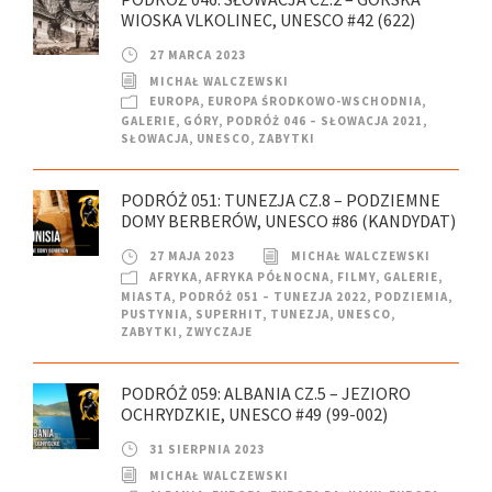
WIOSKA VLKOLINEC, UNESCO #42 (622)
27 MARCA 2023
MICHAŁ WALCZEWSKI
EUROPA
,
EUROPA ŚRODKOWO-WSCHODNIA
,
GALERIE
,
GÓRY
,
PODRÓŻ 046 – SŁOWACJA 2021
,
SŁOWACJA
,
UNESCO
,
ZABYTKI
PODRÓŻ 051: TUNEZJA CZ.8 – PODZIEMNE
DOMY BERBERÓW, UNESCO #86 (KANDYDAT)
27 MAJA 2023
MICHAŁ WALCZEWSKI
AFRYKA
,
AFRYKA PÓŁNOCNA
,
FILMY
,
GALERIE
,
MIASTA
,
PODRÓŻ 051 – TUNEZJA 2022
,
PODZIEMIA
,
PUSTYNIA
,
SUPERHIT
,
TUNEZJA
,
UNESCO
,
ZABYTKI
,
ZWYCZAJE
PODRÓŻ 059: ALBANIA CZ.5 – JEZIORO
OCHRYDZKIE, UNESCO #49 (99-002)
31 SIERPNIA 2023
MICHAŁ WALCZEWSKI