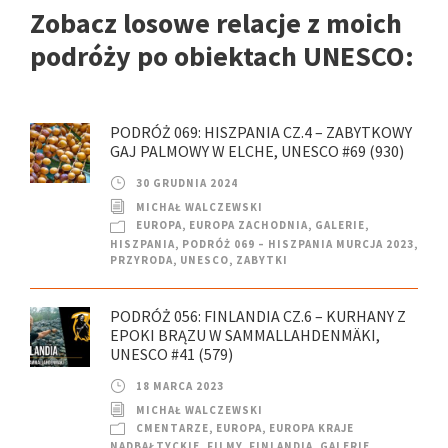
Zobacz losowe relacje z moich
podróży po obiektach UNESCO:
PODRÓŻ 069: HISZPANIA CZ.4 – ZABYTKOWY
GAJ PALMOWY W ELCHE, UNESCO #69 (930)
30 GRUDNIA 2024
MICHAŁ WALCZEWSKI
EUROPA
,
EUROPA ZACHODNIA
,
GALERIE
,
HISZPANIA
,
PODRÓŻ 069 – HISZPANIA MURCJA 2023
,
PRZYRODA
,
UNESCO
,
ZABYTKI
PODRÓŻ 056: FINLANDIA CZ.6 – KURHANY Z
EPOKI BRĄZU W SAMMALLAHDENMÄKI,
UNESCO #41 (579)
18 MARCA 2023
MICHAŁ WALCZEWSKI
CMENTARZE
,
EUROPA
,
EUROPA KRAJE
NADBAŁTYCKIE
,
FILMY
,
FINLANDIA
,
GALERIE
,