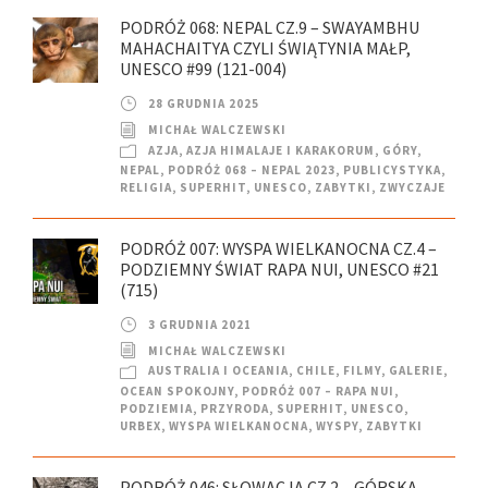
PODRÓŻ 068: NEPAL CZ.9 – SWAYAMBHU
MAHACHAITYA CZYLI ŚWIĄTYNIA MAŁP,
UNESCO #99 (121-004)
28 GRUDNIA 2025
MICHAŁ WALCZEWSKI
AZJA
,
AZJA HIMALAJE I KARAKORUM
,
GÓRY
,
NEPAL
,
PODRÓŻ 068 – NEPAL 2023
,
PUBLICYSTYKA
,
RELIGIA
,
SUPERHIT
,
UNESCO
,
ZABYTKI
,
ZWYCZAJE
PODRÓŻ 007: WYSPA WIELKANOCNA CZ.4 –
PODZIEMNY ŚWIAT RAPA NUI, UNESCO #21
(715)
3 GRUDNIA 2021
MICHAŁ WALCZEWSKI
AUSTRALIA I OCEANIA
,
CHILE
,
FILMY
,
GALERIE
,
OCEAN SPOKOJNY
,
PODRÓŻ 007 – RAPA NUI
,
PODZIEMIA
,
PRZYRODA
,
SUPERHIT
,
UNESCO
,
URBEX
,
WYSPA WIELKANOCNA
,
WYSPY
,
ZABYTKI
PODRÓŻ 046: SŁOWACJA CZ.2 – GÓRSKA