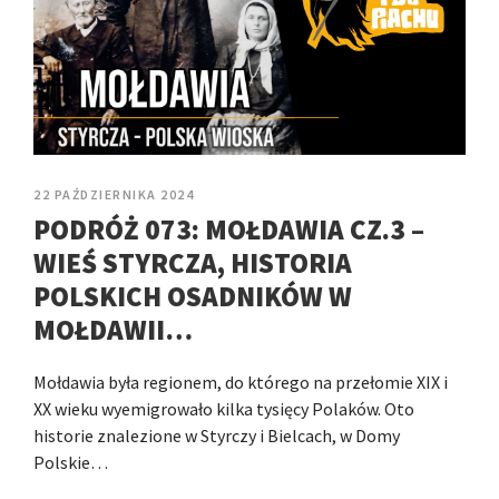
22 PAŹDZIERNIKA 2024
PODRÓŻ 073: MOŁDAWIA CZ.3 –
WIEŚ STYRCZA, HISTORIA
POLSKICH OSADNIKÓW W
MOŁDAWII…
Mołdawia była regionem, do którego na przełomie XIX i
XX wieku wyemigrowało kilka tysięcy Polaków. Oto
historie znalezione w Styrczy i Bielcach, w Domy
Polskie…