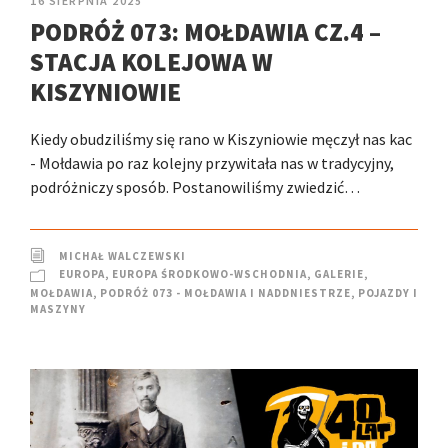
16 SIERPNIA 2025
PODRÓŻ 073: MOŁDAWIA CZ.4 –
STACJA KOLEJOWA W
KISZYNIOWIE
Kiedy obudziliśmy się rano w Kiszyniowie męczył nas kac
- Mołdawia po raz kolejny przywitała nas w tradycyjny,
podróżniczy sposób. Postanowiliśmy zwiedzić…
MICHAŁ WALCZEWSKI
EUROPA
,
EUROPA ŚRODKOWO-WSCHODNIA
,
GALERIE
,
MOŁDAWIA
,
PODRÓŻ 073 - MOŁDAWIA I NADDNIESTRZE
,
POJAZDY I
MASZYNY