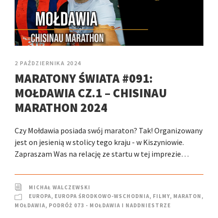
2 PAŹDZIERNIKA 2024
MARATONY ŚWIATA #091:
MOŁDAWIA CZ.1 – CHISINAU
MARATHON 2024
Czy Mołdawia posiada swój maraton? Tak! Organizowany
jest on jesienią w stolicy tego kraju - w Kiszyniowie.
Zapraszam Was na relację ze startu w tej imprezie…
MICHAŁ WALCZEWSKI
EUROPA
,
EUROPA ŚRODKOWO-WSCHODNIA
,
FILMY
,
MARATON
,
MOŁDAWIA
,
PODRÓŻ 073 - MOŁDAWIA I NADDNIESTRZE