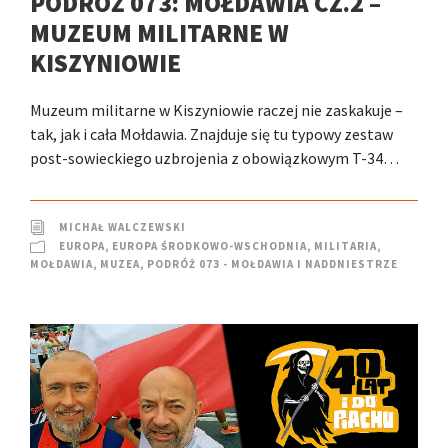
PODRÓŻ 073: MOŁDAWIA CZ.2 –
MUZEUM MILITARNE W
KISZYNIOWIE
Muzeum militarne w Kiszyniowie raczej nie zaskakuje –
tak, jak i cała Mołdawia. Znajduje się tu typowy zestaw
post-sowieckiego uzbrojenia z obowiązkowym T-34…
MICHAŁ WALCZEWSKI
EUROPA
,
EUROPA ŚRODKOWO-WSCHODNIA
,
MILITARIA
,
MOŁDAWIA
,
MUZEA
,
PODRÓŻ 073 - MOŁDAWIA I NADDNIESTRZE