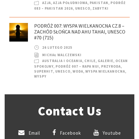
AZJA
,
AZJA POŁUDNIOWA
,
PAKISTAN
,
PODRÓŻ
083 – PAKISTAN 2026
,
UNESCO
,
ZABYTKI
PODRÓŻ 007: WYSPA WIELKANOCNA CZ.8 –
ZACHÓD SŁOŃCA NAD AHU TAHAI, UNESCO
#70 (715)
26 LUTEGO 2025
MICHAŁ WALCZEWSKI
AUSTRALIA I OCEANIA
,
CHILE
,
GALERIE
,
OCEAN
SPOKOJNY
,
PODRÓŻ 007 – RAPA NUI
,
PRZYRODA
,
SUPERHIT
,
UNESCO
,
WODA
,
WYSPA WIELKANOCNA
,
WYSPY
Contact Us
Email
Facebook
Youtube