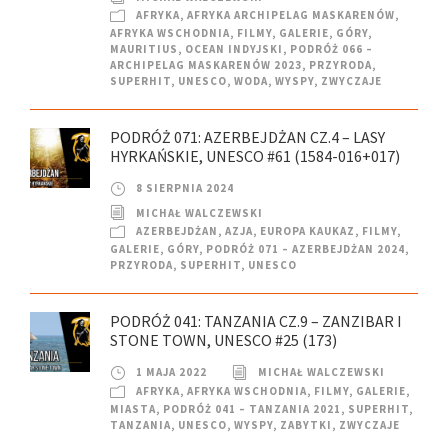
AFRYKA
,
AFRYKA ARCHIPELAG MASKARENÓW
,
AFRYKA WSCHODNIA
,
FILMY
,
GALERIE
,
GÓRY
,
MAURITIUS
,
OCEAN INDYJSKI
,
PODRÓŻ 066 –
ARCHIPELAG MASKARENÓW 2023
,
PRZYRODA
,
SUPERHIT
,
UNESCO
,
WODA
,
WYSPY
,
ZWYCZAJE
PODRÓŻ 071: AZERBEJDŻAN CZ.4 – LASY
HYRKAŃSKIE, UNESCO #61 (1584-016+017)
8 SIERPNIA 2024
MICHAŁ WALCZEWSKI
AZERBEJDŻAN
,
AZJA
,
EUROPA KAUKAZ
,
FILMY
,
GALERIE
,
GÓRY
,
PODRÓŻ 071 – AZERBEJDŻAN 2024
,
PRZYRODA
,
SUPERHIT
,
UNESCO
PODRÓŻ 041: TANZANIA CZ.9 – ZANZIBAR I
STONE TOWN, UNESCO #25 (173)
1 MAJA 2022
MICHAŁ WALCZEWSKI
AFRYKA
,
AFRYKA WSCHODNIA
,
FILMY
,
GALERIE
,
MIASTA
,
PODRÓŻ 041 – TANZANIA 2021
,
SUPERHIT
,
TANZANIA
,
UNESCO
,
WYSPY
,
ZABYTKI
,
ZWYCZAJE