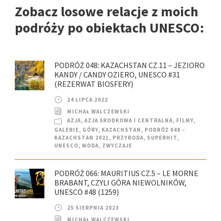
Zobacz losowe relacje z moich
podróży po obiektach UNESCO:
PODRÓŻ 048: KAZACHSTAN CZ.11 – JEZIORO
KANDY / CANDY OZIERO, UNESCO #31
(REZERWAT BIOSFERY)
24 LIPCA 2022
MICHAŁ WALCZEWSKI
AZJA
,
AZJA ŚRODKOWA I CENTRALNA
,
FILMY
,
GALERIE
,
GÓRY
,
KAZACHSTAN
,
PODRÓŻ 048 –
KAZACHSTAN 2021
,
PRZYRODA
,
SUPERHIT
,
UNESCO
,
WODA
,
ZWYCZAJE
PODRÓŻ 066: MAURITIUS CZ.5 – LE MORNE
BRABANT, CZYLI GÓRA NIEWOLNIKÓW,
UNESCO #48 (1259)
25 SIERPNIA 2023
MICHAŁ WALCZEWSKI