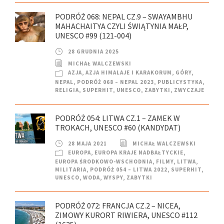
PODRÓŻ 068: NEPAL CZ.9 – SWAYAMBHU
MAHACHAITYA CZYLI ŚWIĄTYNIA MAŁP,
UNESCO #99 (121-004)
28 GRUDNIA 2025
MICHAŁ WALCZEWSKI
AZJA
,
AZJA HIMALAJE I KARAKORUM
,
GÓRY
,
NEPAL
,
PODRÓŻ 068 – NEPAL 2023
,
PUBLICYSTYKA
,
RELIGIA
,
SUPERHIT
,
UNESCO
,
ZABYTKI
,
ZWYCZAJE
PODRÓŻ 054: LITWA CZ.1 – ZAMEK W
TROKACH, UNESCO #60 (KANDYDAT)
28 MAJA 2021
MICHAŁ WALCZEWSKI
EUROPA
,
EUROPA KRAJE NADBAŁTYCKIE
,
EUROPA ŚRODKOWO-WSCHODNIA
,
FILMY
,
LITWA
,
MILITARIA
,
PODRÓŻ 054 – LITWA 2022
,
SUPERHIT
,
UNESCO
,
WODA
,
WYSPY
,
ZABYTKI
PODRÓŻ 072: FRANCJA CZ.2 – NICEA,
ZIMOWY KURORT RIWIERA, UNESCO #112