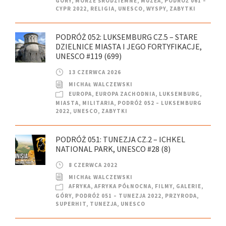
GÓRY
,
MORZE ŚRÓDZIEMNE
,
MUZEA
,
PODRÓŻ 061 –
CYPR 2022
,
RELIGIA
,
UNESCO
,
WYSPY
,
ZABYTKI
PODRÓŻ 052: LUKSEMBURG CZ.5 – STARE
DZIELNICE MIASTA I JEGO FORTYFIKACJE,
UNESCO #119 (699)
13 CZERWCA 2026
MICHAŁ WALCZEWSKI
EUROPA
,
EUROPA ZACHODNIA
,
LUKSEMBURG
,
MIASTA
,
MILITARIA
,
PODRÓŻ 052 – LUKSEMBURG
2022
,
UNESCO
,
ZABYTKI
PODRÓŻ 051: TUNEZJA CZ.2 – ICHKEL
NATIONAL PARK, UNESCO #28 (8)
8 CZERWCA 2022
MICHAŁ WALCZEWSKI
AFRYKA
,
AFRYKA PÓŁNOCNA
,
FILMY
,
GALERIE
,
GÓRY
,
PODRÓŻ 051 – TUNEZJA 2022
,
PRZYRODA
,
SUPERHIT
,
TUNEZJA
,
UNESCO