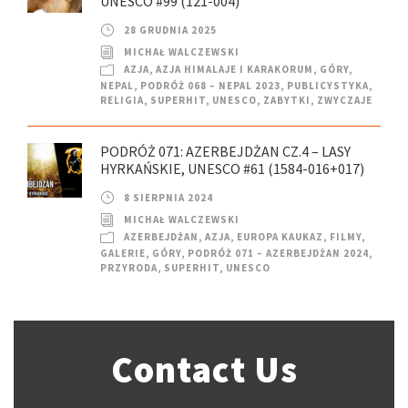
UNESCO #99 (121-004)
28 GRUDNIA 2025
MICHAŁ WALCZEWSKI
AZJA
,
AZJA HIMALAJE I KARAKORUM
,
GÓRY
,
NEPAL
,
PODRÓŻ 068 – NEPAL 2023
,
PUBLICYSTYKA
,
RELIGIA
,
SUPERHIT
,
UNESCO
,
ZABYTKI
,
ZWYCZAJE
PODRÓŻ 071: AZERBEJDŻAN CZ.4 – LASY
HYRKAŃSKIE, UNESCO #61 (1584-016+017)
8 SIERPNIA 2024
MICHAŁ WALCZEWSKI
AZERBEJDŻAN
,
AZJA
,
EUROPA KAUKAZ
,
FILMY
,
GALERIE
,
GÓRY
,
PODRÓŻ 071 – AZERBEJDŻAN 2024
,
PRZYRODA
,
SUPERHIT
,
UNESCO
Contact Us