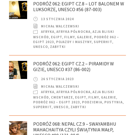
PODRÓŻ 062: EGIPT CZ.8 – LOT BALONEM W
LUKSORZE, UNESCO #56 (87-003)
13 STYCZNIA 2024
MICHAŁ WALCZEWSKI
AFRYKA
,
AFRYKA PÓŁNOCNA
,
AZJA BLISKI
WSCHÓD
,
EGIPT
,
FILMY
,
GALERIE
,
PODRÓŻ 062 –
EGIPT 2023
,
POJAZDY I MASZYNY
,
SUPERHIT
,
UNESCO
,
ZABYTKI
PODRÓŻ 062: EGIPT CZ.2 – PIRAMIDY W
GIZIE, UNESCO #37 (86-002)
26 STYCZNIA 2023
MICHAŁ WALCZEWSKI
AFRYKA
,
AFRYKA PÓŁNOCNA
,
AZJA BLISKI
WSCHÓD
,
CMENTARZE
,
EGIPT
,
FILMY
,
GALERIE
,
PODRÓŻ 062 – EGIPT 2023
,
PODZIEMIA
,
PUSTYNIA
,
SUPERHIT
,
UNESCO
,
ZABYTKI
PODRÓŻ 068: NEPAL CZ.9 – SWAYAMBHU
MAHACHAITYA CZYLI ŚWIĄTYNIA MAŁP,