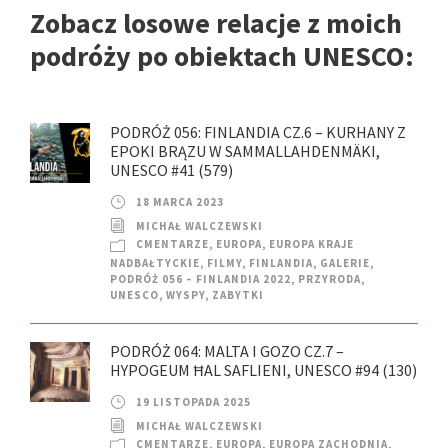
Zobacz losowe relacje z moich
podróży po obiektach UNESCO:
PODRÓŻ 056: FINLANDIA CZ.6 – KURHANY Z
EPOKI BRĄZU W SAMMALLAHDENMÄKI,
UNESCO #41 (579)
18 MARCA 2023
MICHAŁ WALCZEWSKI
CMENTARZE
,
EUROPA
,
EUROPA KRAJE
NADBAŁTYCKIE
,
FILMY
,
FINLANDIA
,
GALERIE
,
PODRÓŻ 056 – FINLANDIA 2022
,
PRZYRODA
,
UNESCO
,
WYSPY
,
ZABYTKI
PODRÓŻ 064: MALTA I GOZO CZ.7 –
HYPOGEUM ĦAL SAFLIENI, UNESCO #94 (130)
19 LISTOPADA 2025
MICHAŁ WALCZEWSKI
CMENTARZE
,
EUROPA
,
EUROPA ZACHODNIA
,