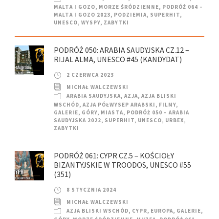
MALTA I GOZO
,
MORZE ŚRÓDZIEMNE
,
PODRÓŻ 064 –
MALTA I GOZO 2023
,
PODZIEMIA
,
SUPERHIT
,
UNESCO
,
WYSPY
,
ZABYTKI
PODRÓŻ 050: ARABIA SAUDYJSKA CZ.12 –
RIJAL ALMA, UNESCO #45 (KANDYDAT)
2 CZERWCA 2023
MICHAŁ WALCZEWSKI
ARABIA SAUDYJSKA
,
AZJA
,
AZJA BLISKI
WSCHÓD
,
AZJA PÓŁWYSEP ARABSKI
,
FILMY
,
GALERIE
,
GÓRY
,
MIASTA
,
PODRÓŻ 050 – ARABIA
SAUDYJSKA 2022
,
SUPERHIT
,
UNESCO
,
URBEX
,
ZABYTKI
PODRÓŻ 061: CYPR CZ.5 – KOŚCIOŁY
BIZANTYJSKIE W TROODOS, UNESCO #55
(351)
8 STYCZNIA 2024
MICHAŁ WALCZEWSKI
AZJA BLISKI WSCHÓD
,
CYPR
,
EUROPA
,
GALERIE
,