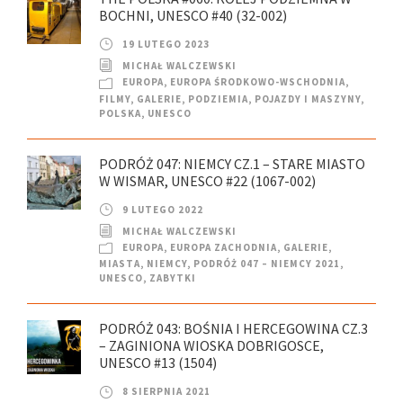
BOCHNI, UNESCO #40 (32-002)
19 LUTEGO 2023
MICHAŁ WALCZEWSKI
EUROPA
,
EUROPA ŚRODKOWO-WSCHODNIA
,
FILMY
,
GALERIE
,
PODZIEMIA
,
POJAZDY I MASZYNY
,
POLSKA
,
UNESCO
PODRÓŻ 047: NIEMCY CZ.1 – STARE MIASTO
W WISMAR, UNESCO #22 (1067-002)
9 LUTEGO 2022
MICHAŁ WALCZEWSKI
EUROPA
,
EUROPA ZACHODNIA
,
GALERIE
,
MIASTA
,
NIEMCY
,
PODRÓŻ 047 – NIEMCY 2021
,
UNESCO
,
ZABYTKI
PODRÓŻ 043: BOŚNIA I HERCEGOWINA CZ.3
– ZAGINIONA WIOSKA DOBRIGOSCE,
UNESCO #13 (1504)
8 SIERPNIA 2021