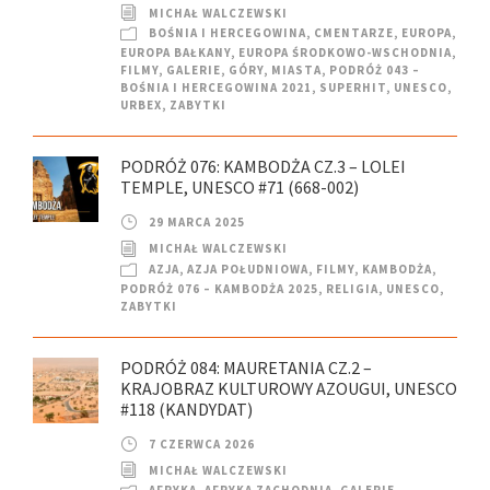
MICHAŁ WALCZEWSKI
BOŚNIA I HERCEGOWINA
,
CMENTARZE
,
EUROPA
,
EUROPA BAŁKANY
,
EUROPA ŚRODKOWO-WSCHODNIA
,
FILMY
,
GALERIE
,
GÓRY
,
MIASTA
,
PODRÓŻ 043 –
BOŚNIA I HERCEGOWINA 2021
,
SUPERHIT
,
UNESCO
,
URBEX
,
ZABYTKI
PODRÓŻ 076: KAMBODŻA CZ.3 – LOLEI
TEMPLE, UNESCO #71 (668-002)
29 MARCA 2025
MICHAŁ WALCZEWSKI
AZJA
,
AZJA POŁUDNIOWA
,
FILMY
,
KAMBODŻA
,
PODRÓŻ 076 – KAMBODŻA 2025
,
RELIGIA
,
UNESCO
,
ZABYTKI
PODRÓŻ 084: MAURETANIA CZ.2 –
KRAJOBRAZ KULTUROWY AZOUGUI, UNESCO
#118 (KANDYDAT)
7 CZERWCA 2026
MICHAŁ WALCZEWSKI