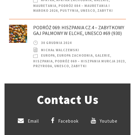
AFRYKA
,
AFRYKA ZACHODNIA
,
GALERIE
,
MAURETANIA
,
PODRÓŻ 084 – MAURETANIA I
MAROKO 2026
,
PUSTYNIA
,
UNESCO
,
ZABYTKI
PODRÓŻ 069: HISZPANIA CZ.4 – ZABYTKOWY
GAJ PALMOWY W ELCHE, UNESCO #69 (930)
30 GRUDNIA 2024
MICHAŁ WALCZEWSKI
EUROPA
,
EUROPA ZACHODNIA
,
GALERIE
,
HISZPANIA
,
PODRÓŻ 069 – HISZPANIA MURCJA 2023
,
PRZYRODA
,
UNESCO
,
ZABYTKI
Contact Us
Email
Facebook
Youtube