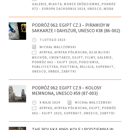
GALERIE
,
MIASTA
,
MORZE ŚRÓDZIEMNE
,
PODRÓŻ
072 – EUROPA ZACHODNIA 2024
,
UNESCO
,
WODA
PODRÓŻ 062: EGIPT CZ.3 – PIRAMIDY W
SAKKARZE I DAHSZUR, UNESCO #38 (86-002)
7 LUTEGO 2023
MICHAŁ WALCZEWSKI
AFRYKA
,
AFRYKA PÓŁNOCNA
,
AZJA BLISKI
WSCHÓD
,
CMENTARZE
,
EGIPT
,
FILMY
,
GALERIE
,
PODRÓŻ 062 – EGIPT 2023
,
PODZIEMIA
,
PUBLICYSTYKA
,
PUSTYNIA
,
RELIGIA
,
SUPERHIT
,
UNESCO
,
URBEX
,
ZABYTKI
PODRÓŻ 062: EGIPT CZ.9 – KOLOSY
MEMNONA, UNESCO #59 (87-003)
9 MAJA 2024
MICHAŁ WALCZEWSKI
AFRYKA
,
AFRYKA PÓŁNOCNA
,
EGIPT
,
PODRÓŻ
062 – EGIPT 2023
,
SUPERHIT
,
UNESCO
,
ZABYTKI
THE POLSKA #060: KOLEJ PODZIEMNA W