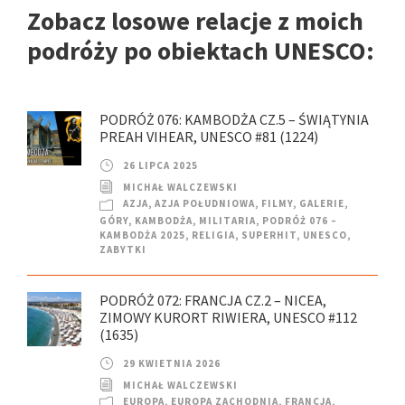
Zobacz losowe relacje z moich
podróży po obiektach UNESCO:
PODRÓŻ 076: KAMBODŻA CZ.5 – ŚWIĄTYNIA
PREAH VIHEAR, UNESCO #81 (1224)
26 LIPCA 2025
MICHAŁ WALCZEWSKI
AZJA
,
AZJA POŁUDNIOWA
,
FILMY
,
GALERIE
,
GÓRY
,
KAMBODŻA
,
MILITARIA
,
PODRÓŻ 076 –
KAMBODŻA 2025
,
RELIGIA
,
SUPERHIT
,
UNESCO
,
ZABYTKI
PODRÓŻ 072: FRANCJA CZ.2 – NICEA,
ZIMOWY KURORT RIWIERA, UNESCO #112
(1635)
29 KWIETNIA 2026
MICHAŁ WALCZEWSKI
EUROPA
,
EUROPA ZACHODNIA
,
FRANCJA
,