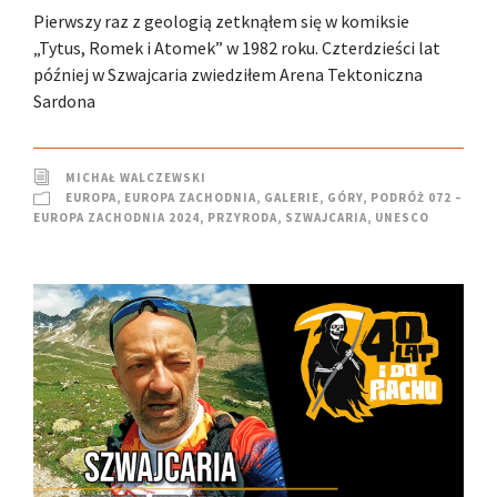
Pierwszy raz z geologią zetknąłem się w komiksie
„Tytus, Romek i Atomek” w 1982 roku. Czterdzieści lat
później w Szwajcaria zwiedziłem Arena Tektoniczna
Sardona
MICHAŁ WALCZEWSKI
EUROPA
,
EUROPA ZACHODNIA
,
GALERIE
,
GÓRY
,
PODRÓŻ 072 –
EUROPA ZACHODNIA 2024
,
PRZYRODA
,
SZWAJCARIA
,
UNESCO