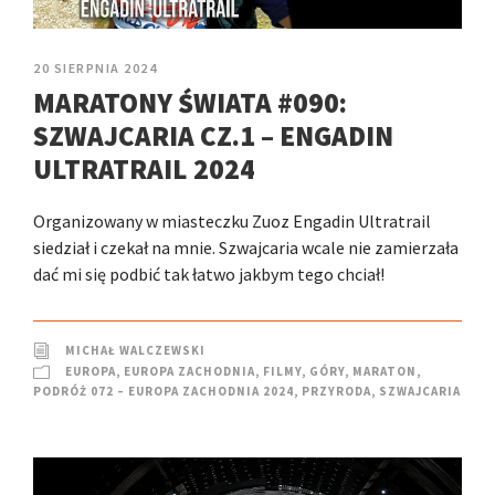
20 SIERPNIA 2024
MARATONY ŚWIATA #090:
SZWAJCARIA CZ.1 – ENGADIN
ULTRATRAIL 2024
Organizowany w miasteczku Zuoz Engadin Ultratrail
siedział i czekał na mnie. Szwajcaria wcale nie zamierzała
dać mi się podbić tak łatwo jakbym tego chciał!
MICHAŁ WALCZEWSKI
EUROPA
,
EUROPA ZACHODNIA
,
FILMY
,
GÓRY
,
MARATON
,
PODRÓŻ 072 – EUROPA ZACHODNIA 2024
,
PRZYRODA
,
SZWAJCARIA