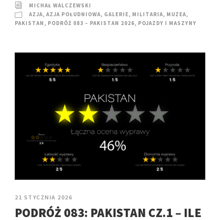
MICHAŁ WALCZEWSKI
AZJA
,
AZJA POŁUDNIOWA
,
GALERIE
,
MILITARIA
,
MUZEA
,
PAKISTAN
,
PODRÓŻ 083 – PAKISTAN 2026
,
POJAZDY I MASZYNY
21 STYCZNIA 2026
PODRÓŻ 083: PAKISTAN CZ.1 – ILE