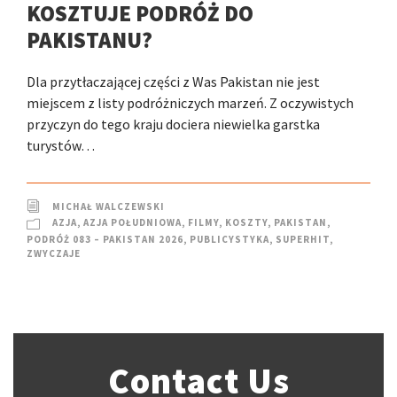
KOSZTUJE PODRÓŻ DO
PAKISTANU?
Dla przytłaczającej części z Was Pakistan nie jest
miejscem z listy podróżniczych marzeń. Z oczywistych
przyczyn do tego kraju dociera niewielka garstka
turystów…
MICHAŁ WALCZEWSKI
AZJA
,
AZJA POŁUDNIOWA
,
FILMY
,
KOSZTY
,
PAKISTAN
,
PODRÓŻ 083 – PAKISTAN 2026
,
PUBLICYSTYKA
,
SUPERHIT
,
ZWYCZAJE
Contact Us