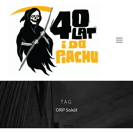
TAG
ORP Sokół