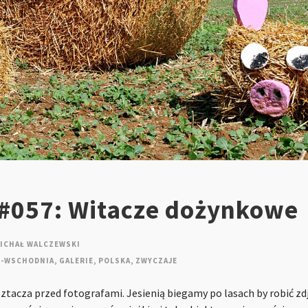
 #057: Witacze dożynkowe
ICHAŁ WALCZEWSKI
O-WSCHODNIA
,
GALERIE
,
POLSKA
,
ZWYCZAJE
ztacza przed fotografami. Jesienią biegamy po lasach by robić zd