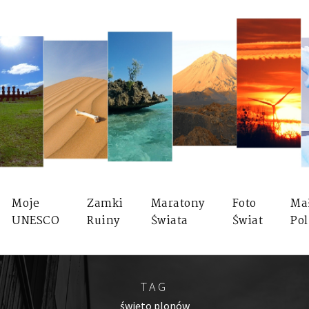
Moje
Zamki
Maratony
Foto
Ma
UNESCO
Ruiny
Świata
Świat
Pol
TAG
święto plonów