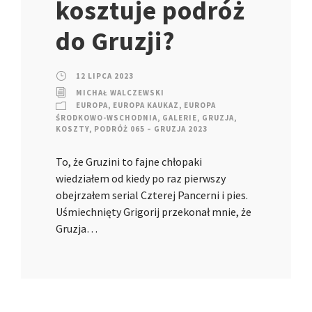
kosztuje podróż
do Gruzji?
12 LIPCA 2023
MICHAŁ WALCZEWSKI
EUROPA
,
EUROPA KAUKAZ
,
EUROPA
ŚRODKOWO-WSCHODNIA
,
GALERIE
,
GRUZJA
,
KOSZTY
,
PODRÓŻ 065 – GRUZJA 2023
To, że Gruzini to fajne chłopaki
wiedziałem od kiedy po raz pierwszy
obejrzałem serial Czterej Pancerni i pies.
Uśmiechnięty Grigorij przekonał mnie, że
Gruzja…