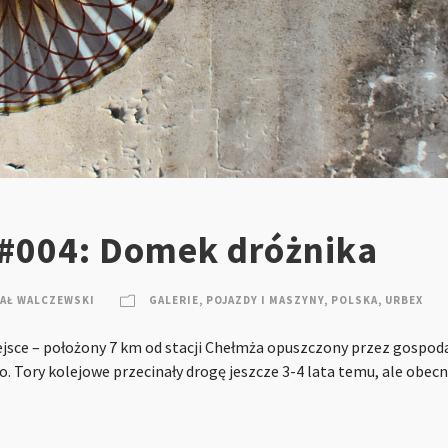
 #004: Domek dróżnika
AŁ WALCZEWSKI
GALERIE
,
POJAZDY I MASZYNY
,
POLSKA
,
URBEX
ejsce – położony 7 km od stacji Chełmża opuszczony przez gospo
 Tory kolejowe przecinały drogę jeszcze 3-4 lata temu, ale obecni