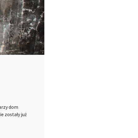
darzy dom
e zostały już