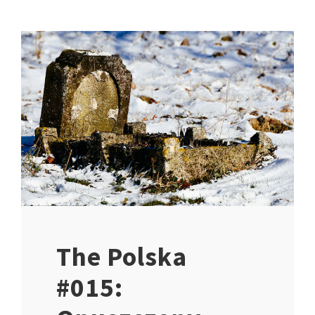
The Polska
#015: