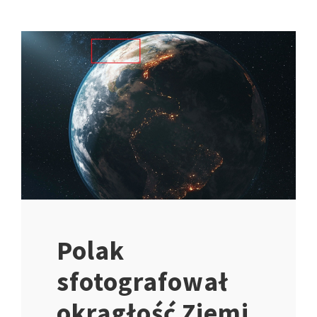
Polak
sfotografował
okrągłość Ziemi