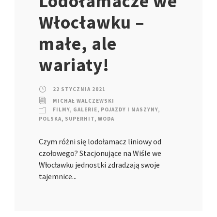
Lodołamacze we
Włocławku –
małe, ale
wariaty!
22 STYCZNIA 2021
MICHAŁ WALCZEWSKI
FILMY
,
GALERIE
,
POJAZDY I MASZYNY
,
POLSKA
,
SUPERHIT
,
WODA
Czym różni się lodołamacz liniowy od
czołowego? Stacjonujące na Wiśle we
Włocławku jednostki zdradzają swoje
tajemnice...