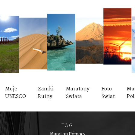
Moje
Zamki
Maratony
Foto
Ma
UNESCO
Ruiny
Świata
Świat
Pol
TAG
Maraton Północy