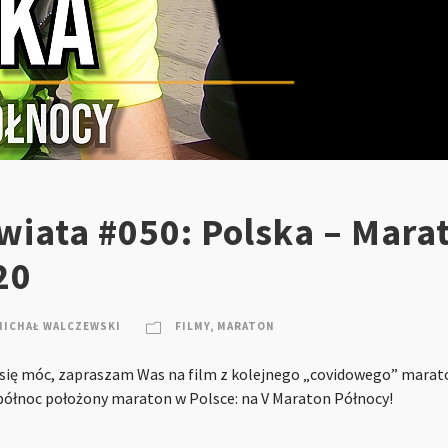
wiata #050: Polska – Mara
20
MICHAŁ WALCZEWSKI
FILMY
,
MARATON
 się móc, zapraszam Was na film z kolejnego „covidowego” marat
północ położony maraton w Polsce: na V Maraton Północy!