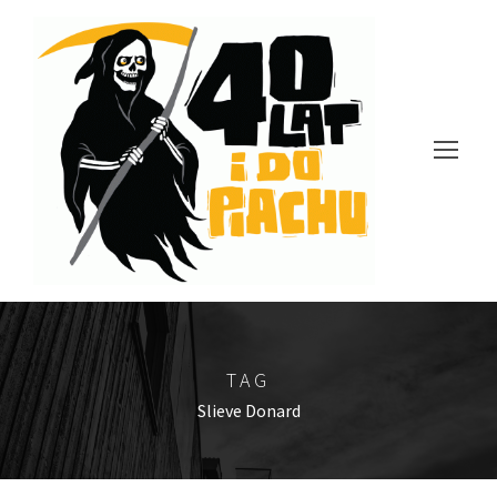
TAG
Slieve Donard