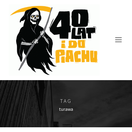
TAG
turawa