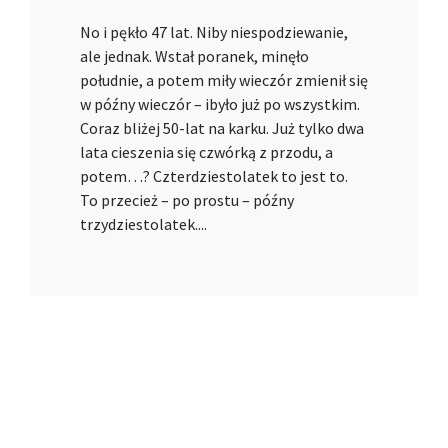
No i pękło 47 lat. Niby niespodziewanie,
ale jednak. Wstał poranek, minęło
południe, a potem miły wieczór zmienił się
w późny wieczór – ibyło już po wszystkim.
Coraz bliżej 50-lat na karku. Już tylko dwa
lata cieszenia się czwórką z przodu, a
potem…? Czterdziestolatek to jest to.
To przecież – po prostu – późny
trzydziestolatek....