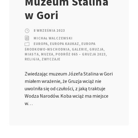
Muzeum Stalina
w Gori
8 WRZEŚNIA 2023
MICHAŁ WALCZEWSKI
EUROPA
,
EUROPA KAUKAZ
,
EUROPA
ŚRODKOWO-WSCHODNIA
,
GALERIE
,
GRUZJA
,
MIASTA
,
MUZEA
,
PODRÓŻ 065 – GRUZJA 2023
,
RELIGIA
,
ZWYCZAJE
Zwiedzając muzeum Józefa Stalina w Gori
miałem wrażenie, że Gruzja wciąż nie
uwolniła się od czułości, z jaką traktuje
Wodza Narodów. Koba wciąż ma miejsce
w…