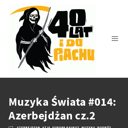
Muzyka Świata #014:
Azerbejdżan cz.2
AZERBEJDŻAN
,
AZJA
,
EUROPA KAUKAZ
,
MUZYKA
,
PODRÓŻ