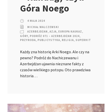
Góra Noego
4 MAJA 2024
MICHAŁ WALCZEWSKI
AZERBEJDŻAN
,
AZJA
,
EUROPA KAUKAZ
,
GÓRY
,
PODRÓŻ 071 – AZERBEJDŻAN 2024
,
PRZYRODA
,
PUBLICYSTYKA
,
RELIGIA
,
SUPERHIT
Każdy zna historię Arki Noego. Ale czy na
pewno? Podróż do Nachiczewanu i
Azerbejdżan ujawnia nieznane fakty z
czasów wielkiego potopu. Oto prawdziwa
historia…