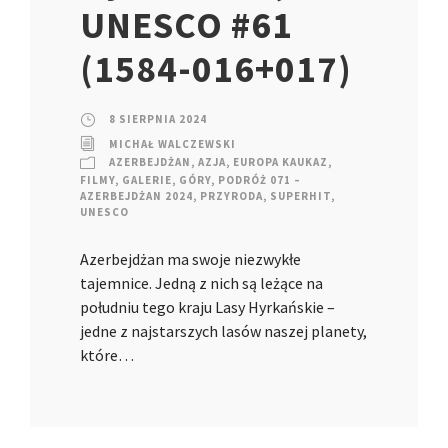
UNESCO #61
(1584-016+017)
8 SIERPNIA 2024
MICHAŁ WALCZEWSKI
AZERBEJDŻAN
,
AZJA
,
EUROPA KAUKAZ
,
FILMY
,
GALERIE
,
GÓRY
,
PODRÓŻ 071 –
AZERBEJDŻAN 2024
,
PRZYRODA
,
SUPERHIT
,
UNESCO
Azerbejdżan ma swoje niezwykłe
tajemnice. Jedną z nich są leżące na
południu tego kraju Lasy Hyrkańskie –
jedne z najstarszych lasów naszej planety,
które…