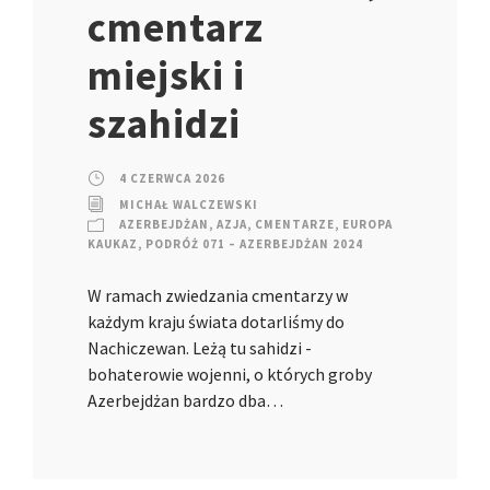
cmentarz
miejski i
szahidzi
4 CZERWCA 2026
MICHAŁ WALCZEWSKI
AZERBEJDŻAN
,
AZJA
,
CMENTARZE
,
EUROPA
KAUKAZ
,
PODRÓŻ 071 – AZERBEJDŻAN 2024
W ramach zwiedzania cmentarzy w
każdym kraju świata dotarliśmy do
Nachiczewan. Leżą tu sahidzi -
bohaterowie wojenni, o których groby
Azerbejdżan bardzo dba…