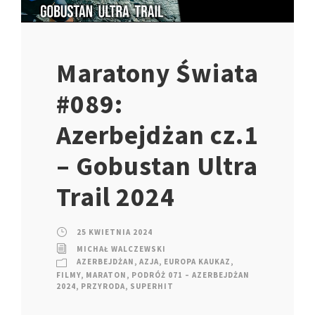
Maratony Świata
#089:
Azerbejdżan cz.1
– Gobustan Ultra
Trail 2024
25 KWIETNIA 2024
MICHAŁ WALCZEWSKI
AZERBEJDŻAN
,
AZJA
,
EUROPA KAUKAZ
,
FILMY
,
MARATON
,
PODRÓŻ 071 – AZERBEJDŻAN
2024
,
PRZYRODA
,
SUPERHIT