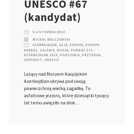
UNESCO #67
(kandydat)
5 LISTOPADA 2024
MICHAŁ WALCZEWSKI
AZERBEJDŻAN
,
AZJA
,
EUROPA
,
EUROPA
KAUKAZ
,
GALERIE
,
MUZEA
,
PODRÓŻ 071 –
AZERBEJDŻAN 2024
,
PODZIEMIA
,
PRZYRODA
,
SUPERHIT
,
UNESCO
Leżący nad Morzem Kaspijskim
Azerbejdżan ukrywa pod swoją
powierzchnią wielką zagadkę. To
asfaltowe jezioro, które dziesiątki tysięcy
lat temu uwięziło na dnie…