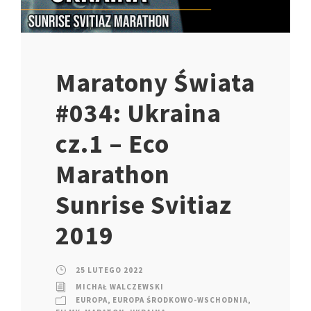
Maratony Świata
#034: Ukraina
cz.1 – Eco
Marathon
Sunrise Svitiaz
2019
25 LUTEGO 2022
MICHAŁ WALCZEWSKI
EUROPA
,
EUROPA ŚRODKOWO-WSCHODNIA
,