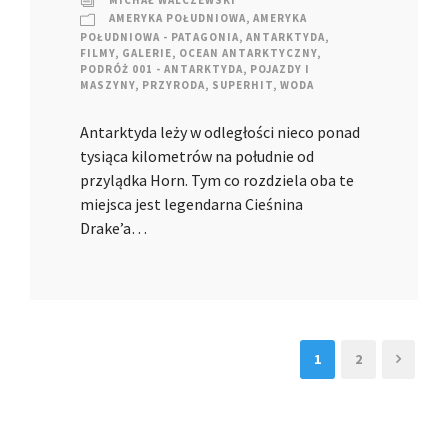
MICHAŁ WALCZEWSKI
AMERYKA POŁUDNIOWA
,
AMERYKA
POŁUDNIOWA - PATAGONIA
,
ANTARKTYDA
,
FILMY
,
GALERIE
,
OCEAN ANTARKTYCZNY
,
PODRÓŻ 001 - ANTARKTYDA
,
POJAZDY I
MASZYNY
,
PRZYRODA
,
SUPERHIT
,
WODA
Antarktyda leży w odległości nieco ponad
tysiąca kilometrów na południe od
przylądka Horn. Tym co rozdziela oba te
miejsca jest legendarna Cieśnina
Drake’a…
1
2