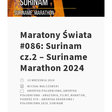
Maratony Świata
#086: Surinam
cz.2 – Suriname
Marathon 2024
13 WRZEŚNIA 2024
MICHAŁ WALCZEWSKI
AMERYKA POŁUDNIOWA
,
AMERYKA
POŁUDNIOWA - AMAZONIA
,
FILMY
,
MARATON
,
PODRÓŻ 070 – AMERYKA ŚRODKOWA I
POŁUDNIOWA 2024
,
SURINAM