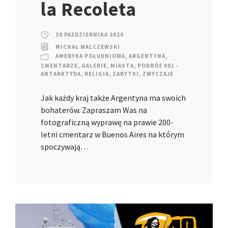
la Recoleta
30 PAŹDZIERNIKA 2020
MICHAŁ WALCZEWSKI
AMERYKA POŁUDNIOWA
,
ARGENTYNA
,
CMENTARZE
,
GALERIE
,
MIASTA
,
PODRÓŻ 001 -
ANTARKTYDA
,
RELIGIA
,
ZABYTKI
,
ZWYCZAJE
Jak każdy kraj także Argentyna ma swoich
bohaterów. Zapraszam Was na
fotograficzną wyprawę na prawie 200-
letni cmentarz w Buenos Aires na którym
spoczywają…