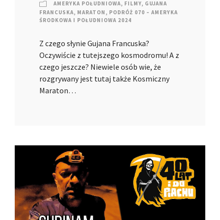
AMERYKA POŁUDNIOWA
,
FILMY
,
GUJANA
FRANCUSKA
,
MARATON
,
PODRÓŻ 070 – AMERYKA
ŚRODKOWA I POŁUDNIOWA 2024
Z czego słynie Gujana Francuska?
Oczywiście z tutejszego kosmodromu! A z
czego jeszcze? Niewiele osób wie, że
rozgrywany jest tutaj także Kosmiczny
Maraton…