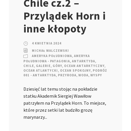
Chile cz.2 –
Przylądek Horn i
inne kłopoty
4 KWIETNIA 2024
MICHAŁ WALCZEWSKI
AMERYKA POŁUDNIOWA
,
AMERYKA
POŁUDNIOWA - PATAGONIA
,
ANTARKTYDA
,
CHILE
,
GALERIE
,
GÓRY
,
OCEAN ANTARKTYCZNY
,
OCEAN ATLANTYCKI
,
OCEAN SPOKOJNY
,
PODRÓŻ
001 - ANTARKTYDA
,
PRZYRODA
,
WODA
,
WYSPY
Dziesięć lat temu stojąc na pokładzie
statku Akademik Siergiej Wawiłow
patrzyłem na Przylądek Horn. To miejsce,
które przez setki lat budziło grozę
marynarzy...