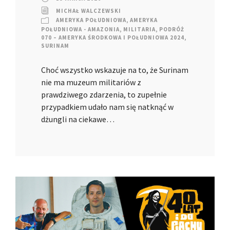
MICHAŁ WALCZEWSKI
AMERYKA POŁUDNIOWA
,
AMERYKA
POŁUDNIOWA - AMAZONIA
,
MILITARIA
,
PODRÓŻ
070 – AMERYKA ŚRODKOWA I POŁUDNIOWA 2024
,
SURINAM
Choć wszystko wskazuje na to, że Surinam
nie ma muzeum militariów z
prawdziwego zdarzenia, to zupełnie
przypadkiem udało nam się natknąć w
dżungli na ciekawe…