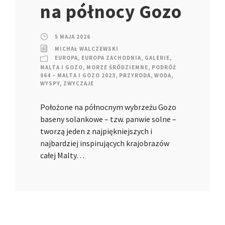
na północy Gozo
5 MAJA 2026
MICHAŁ WALCZEWSKI
EUROPA
,
EUROPA ZACHODNIA
,
GALERIE
,
MALTA I GOZO
,
MORZE ŚRÓDZIEMNE
,
PODRÓŻ
064 – MALTA I GOZO 2023
,
PRZYRODA
,
WODA
,
WYSPY
,
ZWYCZAJE
Położone na północnym wybrzeżu Gozo
baseny solankowe – tzw. panwie solne –
tworzą jeden z najpiękniejszych i
najbardziej inspirujących krajobrazów
całej Malty…