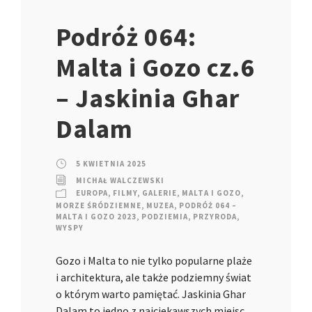
Podróż 064:
Malta i Gozo cz.6
– Jaskinia Ghar
Dalam
5 KWIETNIA 2025
MICHAŁ WALCZEWSKI
EUROPA
,
FILMY
,
GALERIE
,
MALTA I GOZO
,
MORZE ŚRÓDZIEMNE
,
MUZEA
,
PODRÓŻ 064 –
MALTA I GOZO 2023
,
PODZIEMIA
,
PRZYRODA
,
WYSPY
Gozo i Malta to nie tylko popularne plaże
i architektura, ale także podziemny świat
o którym warto pamiętać. Jaskinia Ghar
Dalam to jedno z najciekawszych miejsc…