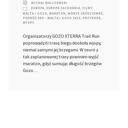
MICHAŁ WALCZEWSKI
EUROPA
,
EUROPA ZACHODNIA
,
FILMY
,
MALTA I GOZO
,
MARATON
,
MORZE ŚRÓDZIEMNE
,
PODRÓŻ 064 – MALTA I GOZO 2023
,
PRZYRODA
,
WYSPY
Organizatorzy GOZO XTERRA Trail Run
poprowadzili trasę biegu dookoła wyspy,
niemal samymi jej brzegami. W teorii z
tak zaplanowanej trasy powinien wyjść
maraton, gdyż sumując długość brzegów
Gozo…