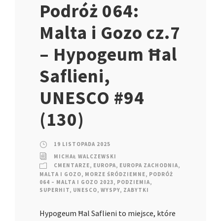
Podróż 064:
Malta i Gozo cz.7
– Hypogeum Ħal
Saflieni,
UNESCO #94
(130)
19 LISTOPADA 2025
MICHAŁ WALCZEWSKI
CMENTARZE
,
EUROPA
,
EUROPA ZACHODNIA
,
MALTA I GOZO
,
MORZE ŚRÓDZIEMNE
,
PODRÓŻ
064 – MALTA I GOZO 2023
,
PODZIEMIA
,
SUPERHIT
,
UNESCO
,
WYSPY
,
ZABYTKI
Hypogeum Ħal Saflieni to miejsce, które