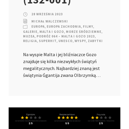
28 WRZEŚNIA 2023
MICHAŁ WALCZEWSKI
EUROPA
,
EUROPA ZACHODNIA
,
FILMY
,
GALERIE
,
MALTA I GOZO
,
MORZE ŚRÓDZIEMNE
,
MUZEA
,
PODRÓŻ 064 – MALTA I GOZO 2023
,
RELIGIA
,
SUPERHIT
,
UNESCO
,
WYSPY
,
ZABYTKI
Na wyspie Malta i jej bliźniaczce Gozo
znajduje się kilka niezwykłych świątyń
megalitycznych. Najbardziej znaną jest
świątynia Ġgantija zwana Olbrzymką…