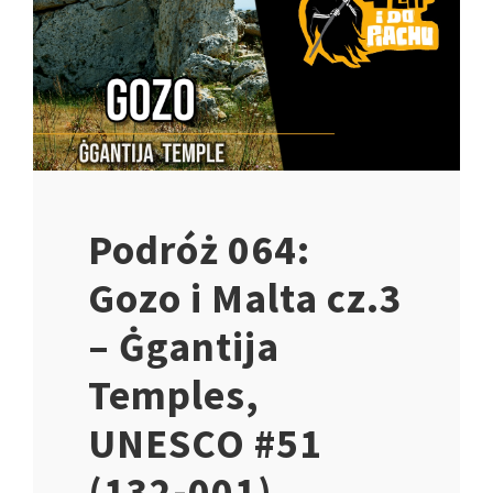
Podróż 064:
Gozo i Malta cz.3
– Ġgantija
Temples,
UNESCO #51
(132-001)