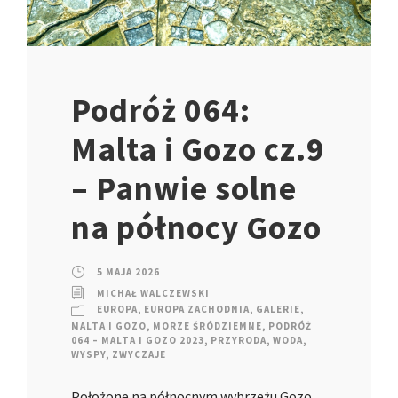
Podróż 064:
Malta i Gozo cz.9
– Panwie solne
na północy Gozo
5 MAJA 2026
MICHAŁ WALCZEWSKI
EUROPA
,
EUROPA ZACHODNIA
,
GALERIE
,
MALTA I GOZO
,
MORZE ŚRÓDZIEMNE
,
PODRÓŻ
064 – MALTA I GOZO 2023
,
PRZYRODA
,
WODA
,
WYSPY
,
ZWYCZAJE
Położone na północnym wybrzeżu Gozo