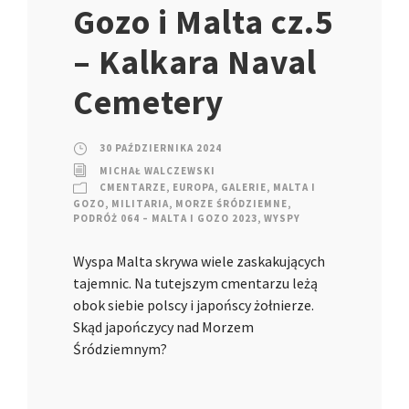
Gozo i Malta cz.5
– Kalkara Naval
Cemetery
30 PAŹDZIERNIKA 2024
MICHAŁ WALCZEWSKI
CMENTARZE
,
EUROPA
,
GALERIE
,
MALTA I
GOZO
,
MILITARIA
,
MORZE ŚRÓDZIEMNE
,
PODRÓŻ 064 – MALTA I GOZO 2023
,
WYSPY
Wyspa Malta skrywa wiele zaskakujących
tajemnic. Na tutejszym cmentarzu leżą
obok siebie polscy i japońscy żołnierze.
Skąd japończycy nad Morzem
Śródziemnym?