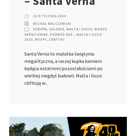
– Santa Verna
10 STYCZNIA 2024
MICHAŁ WALCZEWSKI
EUROPA
,
GALERIE
,
MALTA I GOZO
,
MORZE
ŚRÓDZIEMNE
,
PODRÓŻ 064 – MALTA I GOZO
2023
,
WYSPY
,
ZABYTKI
Santa Verna to malutka świątynia
megalityczna, a raczej kupka kamieni
będąca ostatnimi pozostałościami po
wielkiej niegdyś budowli. Malta i Gozo
obfitują w...