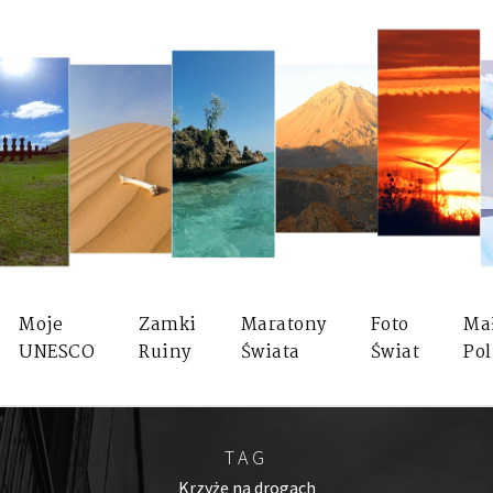
Moje
Zamki
Maratony
Foto
Ma
UNESCO
Ruiny
Świata
Świat
Pol
TAG
Krzyże na drogach