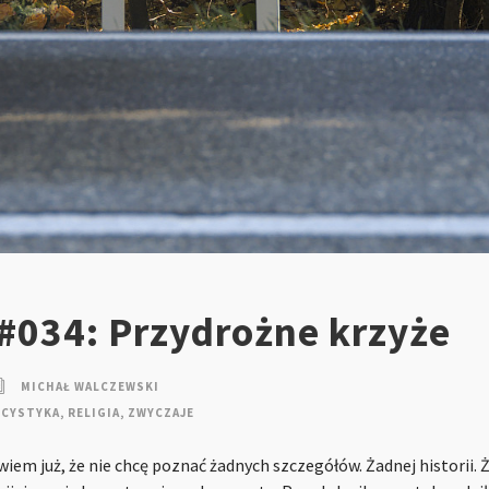
#034: Przydrożne krzyże
MICHAŁ WALCZEWSKI
ICYSTYKA
,
RELIGIA
,
ZWYCZAJE
 wiem już, że nie chcę poznać żadnych szczegółów. Żadnej historii. 